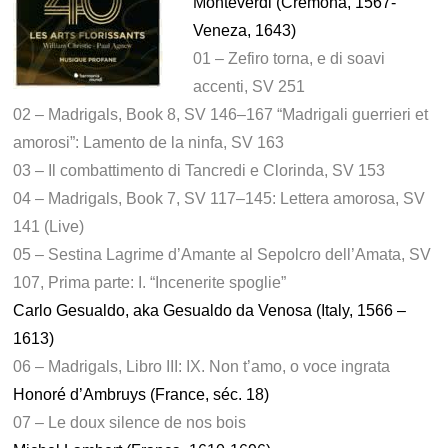
Monteverdi (Cremona, 1567-
Veneza, 1643)
01 – Zefiro torna, e di soavi
accenti, SV 251
02 – Madrigals, Book 8, SV 146–167 “Madrigali guerrieri et
amorosi”: Lamento de la ninfa, SV 163
03 – Il combattimento di Tancredi e Clorinda, SV 153
04 – Madrigals, Book 7, SV 117–145: Lettera amorosa, SV
141 (Live)
05 – Sestina Lagrime d’Amante al Sepolcro dell’Amata, SV
107, Prima parte: I. “Incenerite spoglie”
Carlo Gesualdo, aka Gesualdo da Venosa (Italy, 1566 –
1613)
06 – Madrigals, Libro III: IX. Non t’amo, o voce ingrata
Honoré d’Ambruys (France, séc. 18)
07 – Le doux silence de nos bois