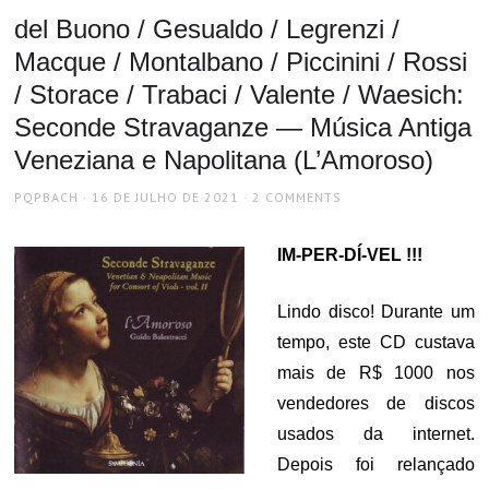
del Buono / Gesualdo / Legrenzi /
Macque / Montalbano / Piccinini / Rossi
/ Storace / Trabaci / Valente / Waesich:
Seconde Stravaganze — Música Antiga
Veneziana e Napolitana (L’Amoroso)
AUTHOR
POSTED
PQPBACH
16 DE JULHO DE 2021
2 COMMENTS
ON
IM-PER-DÍ-VEL !!!
Lindo disco! Durante um
tempo, este CD custava
mais de R$ 1000 nos
vendedores de discos
usados da internet.
Depois foi relançado