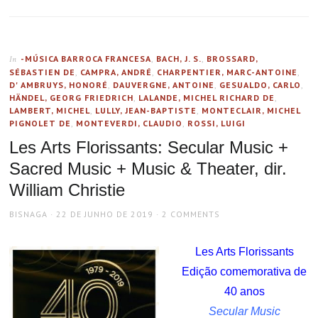
-MÚSICA BARROCA FRANCESA
,
BACH, J. S.
,
BROSSARD,
In
SÉBASTIEN DE
,
CAMPRA, ANDRÉ
,
CHARPENTIER, MARC-ANTOINE
,
D' AMBRUYS, HONORÉ
,
DAUVERGNE, ANTOINE
,
GESUALDO, CARLO
,
HÄNDEL, GEORG FRIEDRICH
,
LALANDE, MICHEL RICHARD DE
,
LAMBERT, MICHEL
,
LULLY, JEAN-BAPTISTE
,
MONTECLAIR, MICHEL
PIGNOLET DE
,
MONTEVERDI, CLAUDIO
,
ROSSI, LUIGI
Les Arts Florissants: Secular Music +
Sacred Music + Music & Theater, dir.
William Christie
AUTHOR
POSTED
BISNAGA
22 DE JUNHO DE 2019
2 COMMENTS
ON
Les Arts Florissants
Edição comemorativa de
40 anos
Secular Music