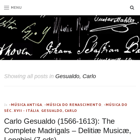
SE
MENU
Showing all posts in
Gesualdo, Carlo
-MÚSICA ANTIGA
,
-MÚSICA DO RENASCIMENTO
,
-MÚSICA DO
In
SÉC. XVII - ITÁLIA
,
GESUALDO, CARLO
Carlo Gesualdo (1566-1613): The
Complete Madrigals – Delitiæ Musicæ,
Longhini (7 cds)