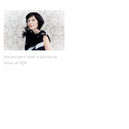
Ansiosa para saber a opinião da
turma do PQP.
.