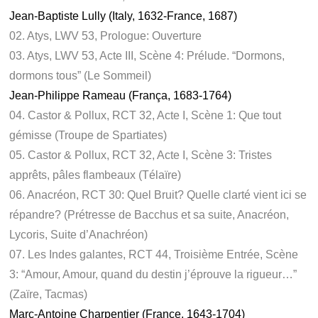
Jean-Baptiste Lully (Italy, 1632-France, 1687)
02. Atys, LWV 53, Prologue: Ouverture
03. Atys, LWV 53, Acte III, Scène 4: Prélude. “Dormons,
dormons tous” (Le Sommeil)
Jean-Philippe Rameau (França, 1683-1764)
04. Castor & Pollux, RCT 32, Acte I, Scène 1: Que tout
gémisse (Troupe de Spartiates)
05. Castor & Pollux, RCT 32, Acte I, Scène 3: Tristes
apprêts, pâles flambeaux (Télaïre)
06. Anacréon, RCT 30: Quel Bruit? Quelle clarté vient ici se
répandre? (Prétresse de Bacchus et sa suite, Anacréon,
Lycoris, Suite d’Anachréon)
07. Les Indes galantes, RCT 44, Troisième Entrée, Scène
3: “Amour, Amour, quand du destin j’éprouve la rigueur…”
(Zaïre, Tacmas)
Marc-Antoine Charpentier (France, 1643-1704)