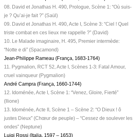
08. David et Jonathas H. 490, Prologue, Scène 1: “Où suis-
je ? Qu’ai-je fait ?” (Saül)
09. David et Jonathas H. 490, Acte I, Scène 3: “Ciel ! Quel
triste combat en ces lieux me rappelle ?” (David)
10. Le Malade imaginaire, H. 495, Premier intermède:
“Notte e di” (Spacamond)
Jean-Philippe Rameau (França, 1683-1764)
11. Pygmalion, RCT 52, Acte I, Scènes 1-3: Fatal Amour,
cruel vainqueur (Pygmalion)
André Campra (França, 1660-1744)
12. Idoménée, Acte I, Scène 1: “Venez, Gloire, Fierté”
(Ilione)
13. Idoménée, Acte II, Scène 1 – Scène 2: “O Dieux ! ô
justes Dieux” (Chœur de peuple) – “Cessez de soulever les
ondes” (Neptune)
Luigi Rossi (Italia, 1597 – 1653)