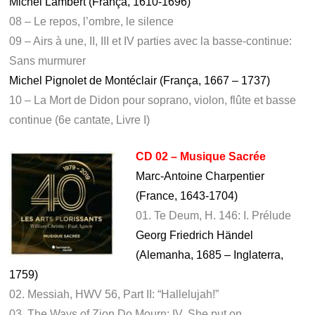
Michel Lambert (França, 1610-1696)
08 – Le repos, l’ombre, le silence
09 – Airs à une, II, III et IV parties avec la basse-continue:
Sans murmurer
Michel Pignolet de Montéclair (França, 1667 – 1737)
10 – La Mort de Didon pour soprano, violon, flûte et basse
continue (6e cantate, Livre I)
CD 02 – Musique Sacrée
Marc-Antoine Charpentier
(France, 1643-1704)
01. Te Deum, H. 146: I. Prélude
Georg Friedrich Händel
(Alemanha, 1685 – Inglaterra,
1759)
02. Messiah, HWV 56, Part II: “Hallelujah!”
03. The Ways of Zion Do Mourn: IV. She put on