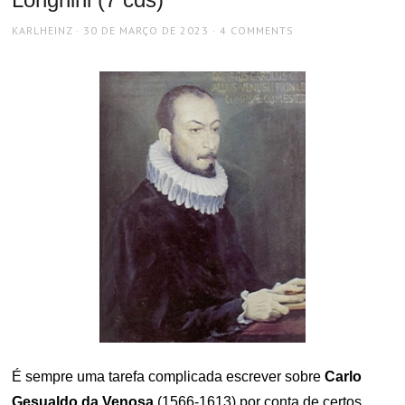
AUTHOR
POSTED
KARLHEINZ
30 DE MARÇO DE 2023
4 COMMENTS
ON
É sempre uma tarefa complicada escrever sobre
Carlo
Gesualdo da Venosa
(1566-1613) por conta de certos