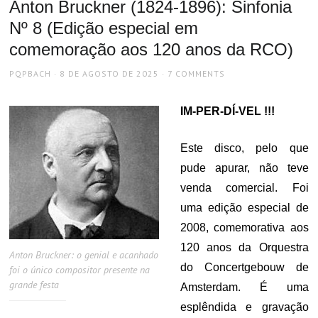
Anton Bruckner (1824-1896): Sinfonia
Nº 8 (Edição especial em
comemoração aos 120 anos da RCO)
AUTHOR
POSTED
PQPBACH
8 DE AGOSTO DE 2025
7 COMMENTS
ON
IM-PER-DÍ-VEL !!!
Este disco, pelo que
pude apurar, não teve
venda comercial. Foi
uma edição especial de
2008, comemorativa aos
120 anos da Orquestra
Anton Bruckner: o genial e acanhado
do Concertgebouw de
foi o único compositor presente na
grande festa
Amsterdam. É uma
esplêndida e gravação