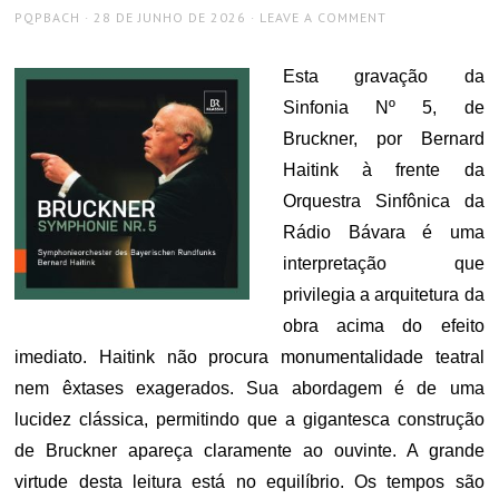
AUTHOR
POSTED
PQPBACH
28 DE JUNHO DE 2026
LEAVE A COMMENT
ON
Esta gravação da
Sinfonia Nº 5, de
Bruckner, por Bernard
Haitink à frente da
Orquestra Sinfônica da
Rádio Bávara é uma
interpretação que
privilegia a arquitetura da
obra acima do efeito
imediato. Haitink não procura monumentalidade teatral
nem êxtases exagerados. Sua abordagem é de uma
lucidez clássica, permitindo que a gigantesca construção
de Bruckner apareça claramente ao ouvinte. A grande
virtude desta leitura está no equilíbrio. Os tempos são