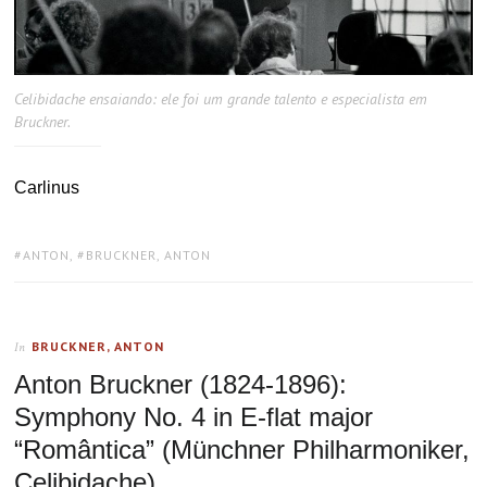
Celibidache ensaiando: ele foi um grande talento e especialista em
Bruckner.
Carlinus
TAGS:
ANTON
,
BRUCKNER, ANTON
BRUCKNER, ANTON
In
Anton Bruckner (1824-1896):
Symphony No. 4 in E-flat major
“Romântica” (Münchner Philharmoniker,
Celibidache)