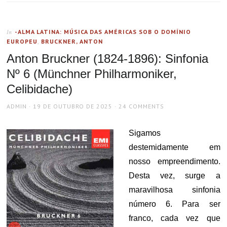
-ALMA LATINA: MÚSICA DAS AMÉRICAS SOB O DOMÍNIO
In
EUROPEU
,
BRUCKNER, ANTON
Anton Bruckner (1824-1896): Sinfonia
Nº 6 (Münchner Philharmoniker,
Celibidache)
AUTHOR
POSTED
ADMIN
19 DE OUTUBRO DE 2025
24 COMMENTS
ON
Sigamos
destemidamente em
nosso empreendimento.
Desta vez, surge a
maravilhosa sinfonia
número 6. Para ser
franco, cada vez que