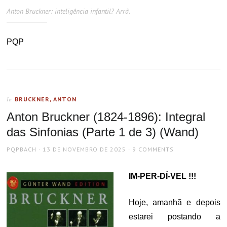
Anton Bruckner: inteligência infantil? Arrã.
PQP
BRUCKNER, ANTON
In
Anton Bruckner (1824-1896): Integral
das Sinfonias (Parte 1 de 3) (Wand)
AUTHOR
POSTED
PQPBACH
13 DE NOVEMBRO DE 2025
9 COMMENTS
ON
IM-PER-DÍ-VEL !!!
Hoje, amanhã e depois
estarei postando a