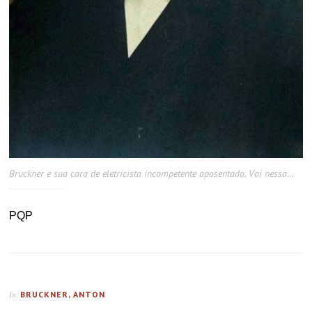
Bruckner e sua cara de eletricista incompetente aposentado. Vai nessa…
PQP
BRUCKNER, ANTON
In