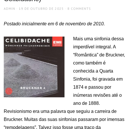
AUTHOR
POSTED
ADMIN
19 DE OUTUBRO DE 2025
8 COMMENTS
ON
Postado inicialmente em 6 de novembro de 2010.
Mais uma sinfonia dessa
imperdível integral. A
“Romântica” de Bruckner,
como também é
conhecida a Quarta
Sinfonia, foi gravada em
1874 e passou por
inúmeras revisões até o
ano de 1888.
Revisionismo era uma palavra que seguiu a carreira de
Bruckner. Muitas das suas sinfonias passaram por imensas
“remodelagens”. Talvez isso fosse uma traço da