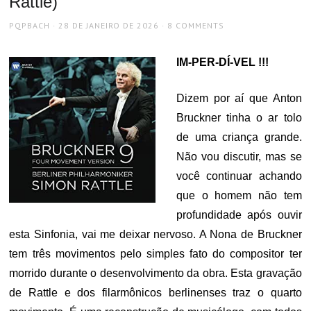
Rattle)
AUTHOR
POSTED
PQPBACH
28 DE JANEIRO DE 2026
8 COMMENTS
ON
IM-PER-DÍ-VEL !!!
Dizem por aí que Anton
Bruckner tinha o ar tolo
de uma criança grande.
Não vou discutir, mas se
você continuar achando
que o homem não tem
profundidade após ouvir
esta Sinfonia, vai me deixar nervoso. A Nona de Bruckner
tem três movimentos pelo simples fato do compositor ter
morrido durante o desenvolvimento da obra. Esta gravação
de Rattle e dos filarmônicos berlinenses traz o quarto