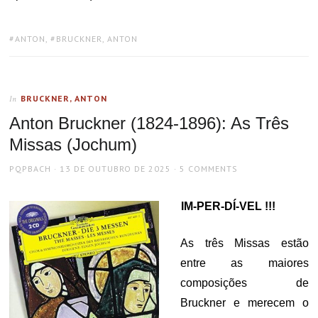
TAGS:
ANTON
,
BRUCKNER, ANTON
BRUCKNER, ANTON
In
Anton Bruckner (1824-1896): As Três
Missas (Jochum)
AUTHOR
POSTED
PQPBACH
13 DE OUTUBRO DE 2025
5 COMMENTS
ON
IM-PER-DÍ-VEL !!!
As três Missas estão
entre as maiores
composições de
Bruckner e merecem o