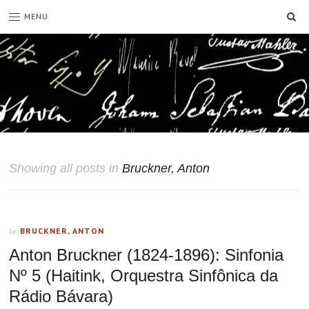
SE
MENU
Showing all posts in
Bruckner, Anton
BRUCKNER, ANTON
In
Anton Bruckner (1824-1896): Sinfonia
Nº 5 (Haitink, Orquestra Sinfônica da
Rádio Bávara)