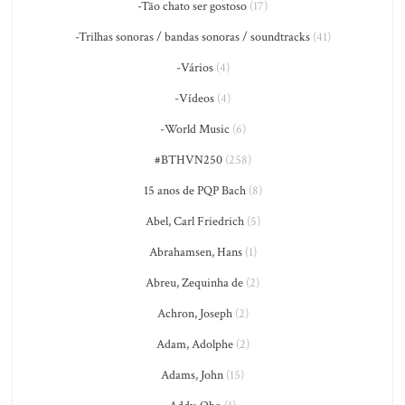
-Tão chato ser gostoso
(17)
-Trilhas sonoras / bandas sonoras / soundtracks
(41)
-Vários
(4)
-Vídeos
(4)
-World Music
(6)
#BTHVN250
(258)
15 anos de PQP Bach
(8)
Abel, Carl Friedrich
(5)
Abrahamsen, Hans
(1)
Abreu, Zequinha de
(2)
Achron, Joseph
(2)
Adam, Adolphe
(2)
Adams, John
(15)