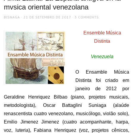
mvsica oriental venezolana
AUTHOR
POSTED
BISNAGA
21 DE SETEMBRO DE 2017
3 COMMENTS
ON
Ensemble Música
Distinta
Venezuela
O Ensamble Música
Distinta foi criado em
janeiro de 2012 por
Geraldine Henriquez Bilbao (piano, projetos musicais,
metodologista), Oscar Battaglini Suniaga (alaúde
renascentista cuatro venezolano, musicólogo, violão solo),
Emilio Jimenez Jimenez (cuatro acompanhante, harpa,
voz, luteria), Fabiana Henriquez (voz, projetos cênicos,