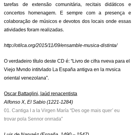
tarefas de extensão comunitária, recitais didáticos e
concertos homenagem. E sempre com a presença e
colaboração de músicos e devotos dos locais onde essas
atividades foram realizadas.
http://otilca.org/2015/11/09/ensamble-musica-distinta/
O verdadeiro título deste CD é: “Livro de cifra nveva para el
Viejo Mvndo intitvlado La España antigva en la mvsica
oriental venezolana”.
Oscar Battaglini, laúd renacentista
Alfonso X, El Sabio (1221-1284)
01. Cantiga I a la Virgen María “Des oge mais quer’ eu
trovar pola Sennor onrrada”
Luis de Narvaéz (España, 1490 – 1547)