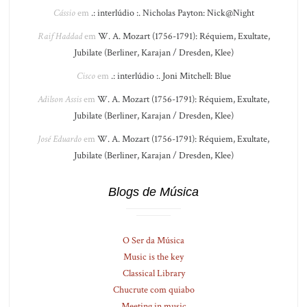
Cássio
em
.: interlúdio :. Nicholas Payton: Nick@Night
Raif Haddad
em
W. A. Mozart (1756-1791): Réquiem, Exultate,
Jubilate (Berliner, Karajan / Dresden, Klee)
Cisco
em
.: interlúdio :. Joni Mitchell: Blue
Adilson Assis
em
W. A. Mozart (1756-1791): Réquiem, Exultate,
Jubilate (Berliner, Karajan / Dresden, Klee)
José Eduardo
em
W. A. Mozart (1756-1791): Réquiem, Exultate,
Jubilate (Berliner, Karajan / Dresden, Klee)
Blogs de Música
O Ser da Música
Music is the key
Classical Library
Chucrute com quiabo
Meeting in music