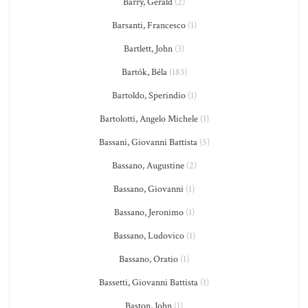
Barry, Gerald
(2)
Barsanti, Francesco
(1)
Bartlett, John
(3)
Bartók, Béla
(183)
Bartoldo, Sperindio
(1)
Bartolotti, Angelo Michele
(1)
Bassani, Giovanni Battista
(5)
Bassano, Augustine
(2)
Bassano, Giovanni
(1)
Bassano, Jeronimo
(1)
Bassano, Ludovico
(1)
Bassano, Oratio
(1)
Bassetti, Giovanni Battista
(1)
Baston, John
(1)