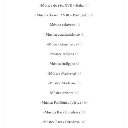
-Música do séc. XVII – Itália
(3)
-Música do séc. XVIII – Portugal
(20)
-Música eslovena
(1)
-Música estadunidense
(1)
-Música Gauchesca
(1)
-Música Indiana
(2)
-Música indígena
(8)
-Música Medieval
(8)
-Música Moderna
(3)
-Música oriental
(5)
-Música Polifônica Ibérica
(46)
-Música Rara Brasileira
(3)
-Música Sacra Ortodoxa
(10)