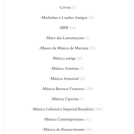
-Livros
(1)
-Modinhas e Lundus Antigos
(31)
-MPB
(54)
-Muro das Lamentações
(1)
-Museu da Música de Mariana
(15)
-Música antiga
(16)
-Música Armênia
(3)
-Música Armorial
(12)
-Música Barroca Francesa
(120)
-Música Cipriota
(1)
-Música Colonial e Imperial Brasileira
(206)
-Música Contemporânea
(42)
-Música do Renascimento
(26)