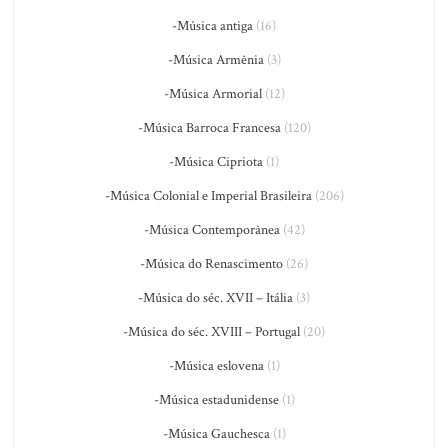
-Música antiga
(16)
-Música Armênia
(3)
-Música Armorial
(12)
-Música Barroca Francesa
(120)
-Música Cipriota
(1)
-Música Colonial e Imperial Brasileira
(206)
-Música Contemporânea
(42)
-Música do Renascimento
(26)
-Música do séc. XVII – Itália
(3)
-Música do séc. XVIII – Portugal
(20)
-Música eslovena
(1)
-Música estadunidense
(1)
-Música Gauchesca
(1)