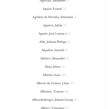
Agricola, Alexander
(1)
Aguiar, Ernani
(5)
Aguilera de Heredia, Sebastián
(1)
Aguirre, Julián
(1)
Agurto, José Loaysa y
(1)
Ahle, Johann Philipp
(1)
Akpabot, Samuel
(1)
Alabiev, Alexander
(1)
Alain, Jehan
(2)
Albéniz, Isaac
(35)
Alberto de Gomez, Lluys
(1)
Albinoni, Tomaso
(16)
Albrechtsberger, Johann Georg
(4)
Albrici, Vincenzo
(2)