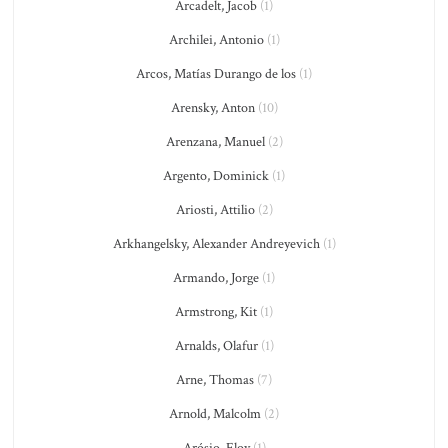
Arcadelt, Jacob
(1)
Archilei, Antonio
(1)
Arcos, Matías Durango de los
(1)
Arensky, Anton
(10)
Arenzana, Manuel
(2)
Argento, Dominick
(1)
Ariosti, Attilio
(2)
Arkhangelsky, Alexander Andreyevich
(1)
Armando, Jorge
(1)
Armstrong, Kit
(1)
Arnalds, Olafur
(1)
Arne, Thomas
(7)
Arnold, Malcolm
(2)
Arósio, Eloy
(1)