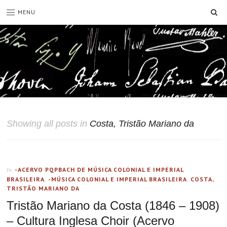
SE
MENU
Showing all posts in
Costa, Tristão Mariano da
-ACERVO PQPBACH DE MÚSICA COLONIAL E IMPERIAL
In
BRASILEIRA
,
-MÚSICA COLONIAL E IMPERIAL BRASILEIRA
,
COSTA,
TRISTÃO MARIANO DA
Tristão Mariano da Costa (1846 – 1908)
– Cultura Inglesa Choir (Acervo