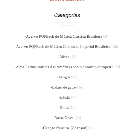
Categorias
-Acervo PQPBach de Música Clássica Brasileira
(37)
-Acervo PQPBach de Música Colonial e Imperial Brasileira
(186)
-África
(12)
-Alma Latina: música das Américas sob o domínio europeu
(100)
-Artigos
(35)
-Balaio de gatos
(36)
-Bálcãs
(4)
-Blues
(14)
-Bossa Nova
(22)
-Canção francesa (Chanson)
(5)