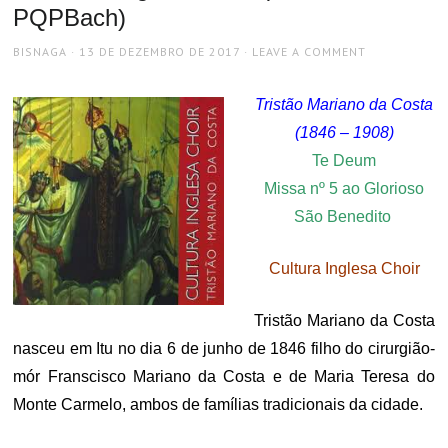
PQPBach)
AUTHOR
POSTED
BISNAGA
13 DE DEZEMBRO DE 2017
LEAVE A COMMENT
ON
Tristão Mariano da Costa
(1846 – 1908)
Te Deum
Missa nº 5 ao Glorioso
São Benedito
Cultura Inglesa Choir
Tristão Mariano da Costa
nasceu em Itu no dia 6 de junho de 1846 filho do cirurgião-
mór Franscisco Mariano da Costa e de Maria Teresa do
Monte Carmelo, ambos de famílias tradicionais da cidade.