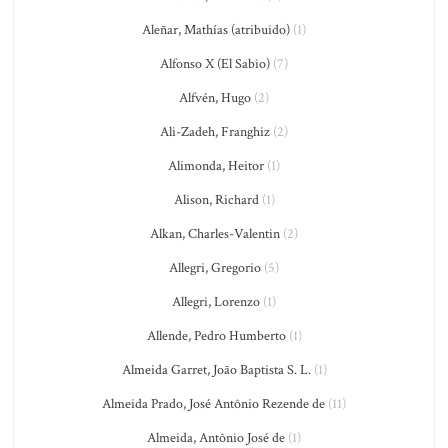
Aleñar, Mathías (atribuido)
(1)
Alfonso X (El Sabio)
(7)
Alfvén, Hugo
(2)
Ali-Zadeh, Franghiz
(2)
Alimonda, Heitor
(1)
Alison, Richard
(1)
Alkan, Charles-Valentin
(2)
Allegri, Gregorio
(5)
Allegri, Lorenzo
(1)
Allende, Pedro Humberto
(1)
Almeida Garret, João Baptista S. L.
(1)
Almeida Prado, José Antônio Rezende de
(11)
Almeida, Antônio José de
(1)