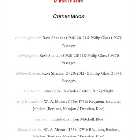
Milton Ribeiro
Comentários
candida pires
em
Ravi Shankar (1920-2012) & Philip Glass (1937):
Passages
Pedro Ipê
em
Ravi Shankar (1920-2012) & Philip Glass (1937):
Passages
Adilson Assis
em
Ravi Shankar (1920-2012) & Philip Glass (1937):
Passages
Cássio
em
.: interlúdio :. Nicholas Payton: Nick@Night
Raif Haddad
em
W. A. Mozart (1756-1791): Réquiem, Exultate,
Jubilate (Berliner, Karajan / Dresden, Klee)
Cisco
em
.: interlúdio :. Joni Mitchell: Blue
Adilson Assis
em
W. A. Mozart (1756-1791): Réquiem, Exultate,
Jubilate (Berliner, Karajan / Dresden, Klee)