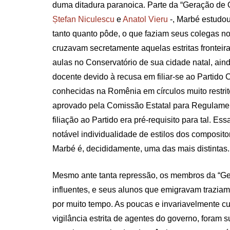
duma ditadura paranoica. Parte da “Geração de 
Ștefan Niculescu
e
Anatol Vieru
-, Marbé estudou
tanto quanto pôde, o que faziam seus colegas no
cruzavam secretamente aquelas estritas fronteira
aulas no Conservatório de sua cidade natal, ai
docente devido à recusa em filiar-se ao Partid
conhecidas na Romênia em círculos muito restrit
aprovado pela Comissão Estatal para Regulament
filiação ao Partido era pré-requisito para tal. E
notável individualidade de estilos dos composit
Marbé é, decididamente, uma das mais distintas.
Mesmo ante tanta repressão, os membros da “Ge
influentes, e seus alunos que emigravam trazia
por muito tempo. As poucas e invariavelmente cur
vigilância estrita de agentes do governo, foram