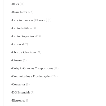
-Blues
(14)
-Bossa Nova
(22)
-Canção francesa (Chanson)
(5)
-Canto da Sibila
(3)
-Canto Gregoriano
(13)
-Carnaval
(7)
-Choro / Chorinho
(21)
-Cinema
(5)
-Coleção Grandes Compositores
(12)
-Comunicados e Proclamações
(174)
-Concertos
(5)
-DG Essentials
(7)
-Eletrônica
(3)