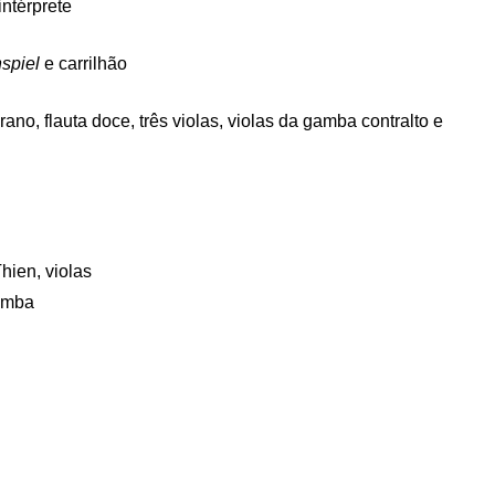
intérprete
spiel
e carrilhão
ano, flauta doce, três violas, violas da gamba contralto e
hien, violas
gamba