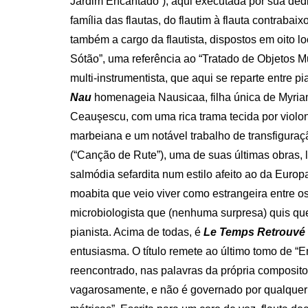
Jardim Encantado”), aqui executada por sua dedi
família das flautas, do flautim à flauta contrab
também a cargo da flautista, dispostos em oito lo
Sótão”, uma referência ao “Tratado de Objetos M
multi-instrumentista, que aqui se reparte entre pi
Nau
homenageia Nausicaa, filha única de Myriam
Ceauşescu, com uma rica trama tecida por violon
marbeiana e um notável trabalho de transfigura
(“Canção de Rute”), uma de suas últimas obras,
salmódia sefardita num estilo afeito ao da Europa
moabita que veio viver como estrangeira entre os
microbiologista que (nenhuma surpresa) quis qu
pianista. Acima de todas, é
Le Temps Retrouvé
entusiasma. O título remete ao último tomo de 
reencontrado, nas palavras da própria compositor
vagarosamente, e não é governado por qualquer