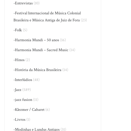
-Entrevistas
(10)
-Festival Internacional de Música Colonial
Brasileira e Música Antiga de Juiz de Fora
(23)
-Folk
(5)
-Harmonia Mundi – 50 anos
(16)
-Harmonia Mundi – Sacred Music
(14)
-Hinos
(2)
-História da Música Brasileira
(14)
-Interlúdios
(48)
-Jazz
(589)
-jazz fusion
(11)
-Klezmer / Cabaret
(6)
-Livros
(1)
-Modinhas e Lundus Antigos
(31)