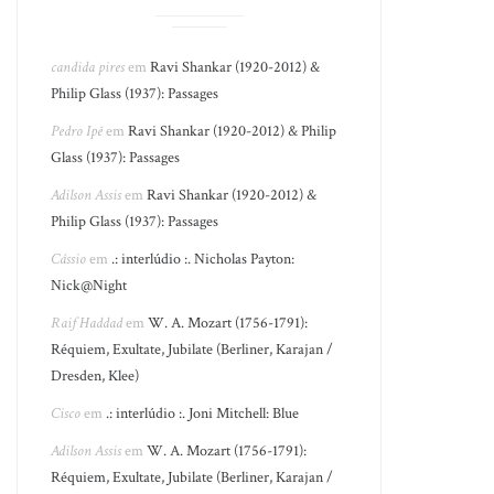
candida pires
em
Ravi Shankar (1920-2012) &
Philip Glass (1937): Passages
Pedro Ipê
em
Ravi Shankar (1920-2012) & Philip
Glass (1937): Passages
Adilson Assis
em
Ravi Shankar (1920-2012) &
Philip Glass (1937): Passages
Cássio
em
.: interlúdio :. Nicholas Payton:
Nick@Night
Raif Haddad
em
W. A. Mozart (1756-1791):
Réquiem, Exultate, Jubilate (Berliner, Karajan /
Dresden, Klee)
Cisco
em
.: interlúdio :. Joni Mitchell: Blue
Adilson Assis
em
W. A. Mozart (1756-1791):
Réquiem, Exultate, Jubilate (Berliner, Karajan /