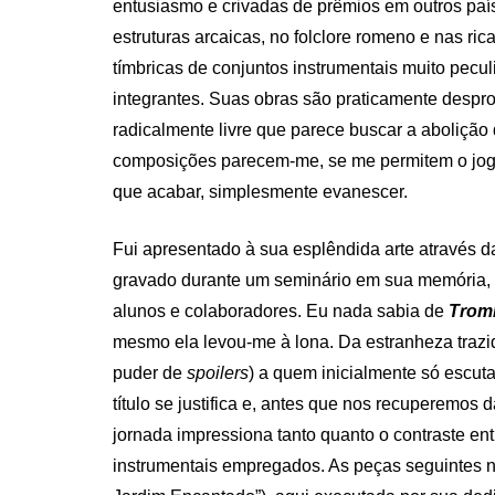
entusiasmo e crivadas de prêmios em outros paí
estruturas arcaicas, no folclore romeno e nas ric
tímbricas de conjuntos instrumentais muito pecu
integrantes. Suas obras são praticamente despro
radicalmente livre que parece buscar a abolição
composições parecem-me, se me permitem o jogo 
que acabar, simplesmente evanescer.
Fui apresentado à sua esplêndida arte através da
gravado durante um seminário em sua memória,
alunos e colaboradores. Eu nada sabia de
Trom
mesmo ela levou-me à lona. Da estranheza trazid
puder de
spoilers
) a quem inicialmente só escut
título se justifica e, antes que nos recuperemos 
jornada impressiona tanto quanto o contraste ent
instrumentais empregados. As peças seguintes n