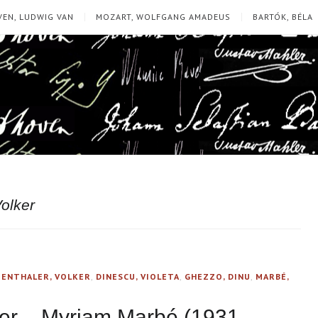
EN, LUDWIG VAN
MOZART, WOLFGANG AMADEUS
BARTÓK, BÉLA
olker
ENTHALER, VOLKER
,
DINESCU, VIOLETA
,
GHEZZO, DINU
,
MARBÉ,
her – Myriam Marbé (1931-