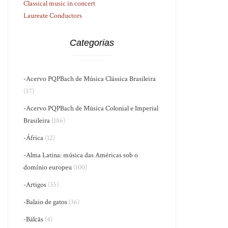
Classical music in concert
Laureate Conductors
Categorias
-Acervo PQPBach de Música Clássica Brasileira
(37)
-Acervo PQPBach de Música Colonial e Imperial
Brasileira
(186)
-África
(12)
-Alma Latina: música das Américas sob o
domínio europeu
(100)
-Artigos
(35)
-Balaio de gatos
(36)
-Bálcãs
(4)