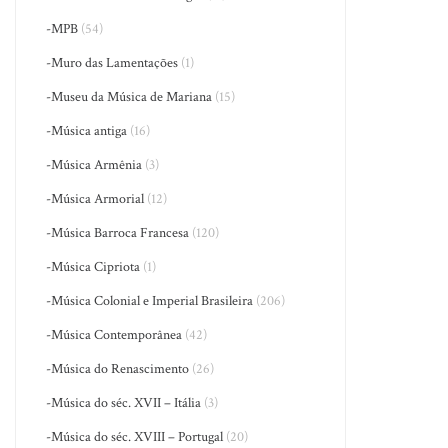
-MPB
(54)
-Muro das Lamentações
(1)
-Museu da Música de Mariana
(15)
-Música antiga
(16)
-Música Armênia
(3)
-Música Armorial
(12)
-Música Barroca Francesa
(120)
-Música Cipriota
(1)
-Música Colonial e Imperial Brasileira
(206)
-Música Contemporânea
(42)
-Música do Renascimento
(26)
-Música do séc. XVII – Itália
(3)
-Música do séc. XVIII – Portugal
(20)