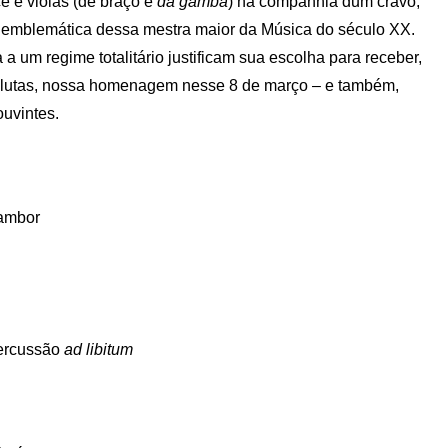
ce e violas (de braço e
da gamba
) na companhia dum cravo,
 emblemática dessa mestra maior da Música do século XX.
a um regime totalitário justificam sua escolha para receber,
 lutas, nossa homenagem nesse 8 de março – e também,
ouvintes.
tambor
percussão
ad libitum