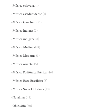
-Música eslovena
(1)
-Música estadunidense
(1)
-Música Gauchesca
(1)
-Música Indiana
(2)
-Música indígena
(8)
-Música Medieval
(8)
-Música Moderna
(3)
-Música oriental
(5)
-Música Polifônica Ibérica
(46)
-Música Rara Brasileira
(3)
-Música Sacra Ortodoxa
(10)
-Natalinas
(45)
-Obituário
(20)