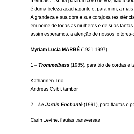
métricas”. Escrita para um coro de voz, flauta do
é duma beleza acachapante e, para mim, a mais
A grandeza e sua obra e sua corajosa resistência 
em nome de todas as mulheres e de suas tantas
assim esperamos, a atenção de nossos leitores-
Myriam Lucia MARBÉ
(1931-1997)
1 –
Trommelbass
(1985)
,
para trio de cordas e 
Katharinen-Trio
Andreas Csibi, tambor
2 –
Le Jardin Enchanté
(1991), para flautas e 
Carin Levine, flautas transversas