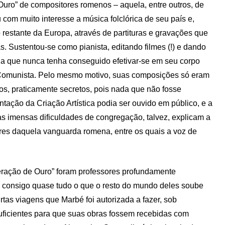
Ouro” de compositores romenos – aquela, entre outros, de
 com muito interesse a música folclórica de seu país e,
 restante da Europa, através de partituras e gravações que
s. Sustentou-se como pianista, editando filmes (!) e dando
nda que nunca tenha conseguido efetivar-se em seu corpo
o Comunista. Pelo mesmo motivo, suas composições só eram
os, praticamente secretos, pois nada que não fosse
ação da Criação Artística podia ser ouvido em público, e a
ssas imensas dificuldades de congregação, talvez, explicam a
ores daquela vanguarda romena, entre os quais a voz de
ração de Ouro” foram professores profundamente
m consigo quase tudo o que o resto do mundo deles soube
tas viagens que Marbé foi autorizada a fazer, sob
 suficientes para que suas obras fossem recebidas com