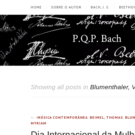
HOME
SOBRE O AUTOR
BACH, J. S.
BEETHOV
P.Q.P. Bach
Showing all posts in
Blumenthaler, V
-MÚSICA CONTEMPORÂNEA
,
BEIMEL, THOMAS
,
BLUM
In
MYRIAM
Dia Internacional da Mul