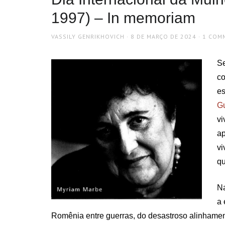
1997) – In memoriam
AUTHOR
POSTED
VASSILY GENRIKHOVICH
8 DE MARÇO DE 2024
1 COM
ON
Se
co
es
Gu
vi
ap
vi
qu
Na
a 
Romênia entre guerras, do desastroso alinhamen