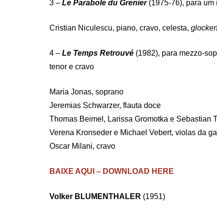
3 –
Le Parabole du Grenier
(1975-76), para um 
Cristian Niculescu, piano, cravo, celesta,
glocken
4 –
Le Temps Retrouvé
(1982), para mezzo-sopr
tenor e cravo
Maria Jonas, soprano
Jeremias Schwarzer, flauta doce
Thomas Beimel, Larissa Gromotka e Sebastian T
Verena Kronseder e Michael Vebert, violas da 
Oscar Milani, cravo
BAIXE AQUI – DOWNLOAD HERE
Volker BLUMENTHALER
(1951)