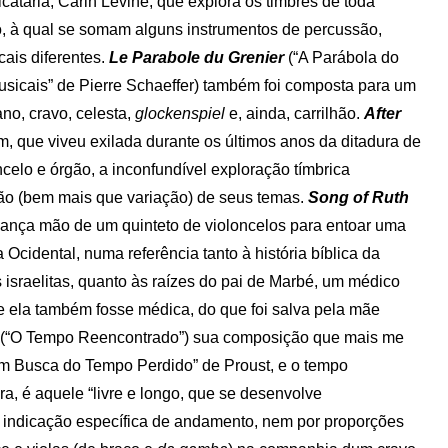
catária, Carin Levine, que explora os timbres de toda
aixo, à qual se somam alguns instrumentos de percussão,
cais diferentes.
Le Parabole du Grenier
(“A Parábola do
usicais” de Pierre Schaeffer) também foi composta para um
ano, cravo, celesta,
glockenspiel
e, ainda, carrilhão.
After
, que viveu exilada durante os últimos anos da ditadura de
celo e órgão, a inconfundível exploração tímbrica
ção (bem mais que variação) de seus temas.
Song of Ruth
 lança mão de um quinteto de violoncelos para entoar uma
 Ocidental, numa referência tanto à história bíblica da
 israelitas, quanto às raízes do pai de Marbé, um médico
e ela também fosse médica, do que foi salva pela mãe
(“O Tempo Reencontrado”) sua composição que mais me
“Em Busca do Tempo Perdido” de Proust, e o tempo
a, é aquele “livre e longo, que se desenvolve
 indicação específica de andamento, nem por proporções