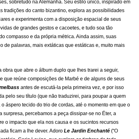
ses, sobretudo na Alemanha. Seu estilo único, inspirado em
as tradições do canto bizantino, explora as possibilidades
liares e experimenta com a disposição espacial de seus
vidas de grandes gestos e cacoetes, e tudo soa tão
 do compasso e da própria métrica. Ainda assim, suas
de palavras, mais extáticas que estáticas e, muito mais
 obra que abre o álbum duplo que lhes trarei a seguir,
 e que reúne composições de Marbé e de alguns de seus
melbass
antes de escutá-la pela primeira vez, e por isso
a pelo seu título (que não traduzirei, para poupar a quem
a o áspero tecido do trio de cordas, até o momento em que o
da surpresa, percebamos a peça dissipar-se no Éter, a
re o impacto que ela nos causa e os sucintos recursos
ada ficam a lhe dever. Adoro
Le Jardin Enchanté
(“O