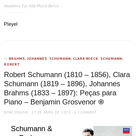
Akademie Für Alte Musik Berlin
Pleyel
BRAHMS, JOHANNES
,
SCHUMANN, CLARA WIECK
,
SCHUMANN,
In
ROBERT
Robert Schumann (1810 – 1856), Clara
Schumann (1819 – 1896), Johannes
Brahms (1833 – 1897): Peças para
Piano – Benjamin Grosvenor ֎
AUTHOR
POSTED
RENÉ DENON
27 DE ABRIL DE 2023
1 COMMENT
ON
Schumann &