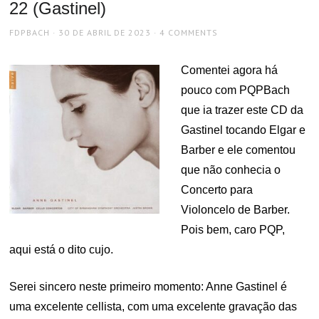
22 (Gastinel)
AUTHOR
POSTED
FDPBACH
30 DE ABRIL DE 2023
4 COMMENTS
ON
Comentei agora há
pouco com PQPBach
que ia trazer este CD da
Gastinel tocando Elgar e
Barber e ele comentou
que não conhecia o
Concerto para
Violoncelo de Barber.
Pois bem, caro PQP,
aqui está o dito cujo.
Serei sincero neste primeiro momento: Anne Gastinel é
uma excelente cellista, com uma excelente gravação das