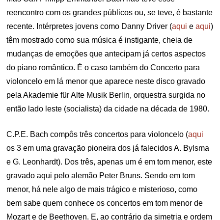
reencontro com os grandes públicos ou, se teve, é bastante
recente. Intérpretes jovens como Danny Driver (
aqui
e
aqui
)
têm mostrado como sua música é instigante, cheia de
mudanças de emoções que antecipam já certos aspectos
do piano romântico. É o caso também do Concerto para
violoncelo em lá menor que aparece neste disco gravado
pela Akademie für Alte Musik Berlin, orquestra surgida no
então lado leste (socialista) da cidade na década de 1980.
C.P.E. Bach compôs três concertos para violoncelo (
aqui
os 3 em uma gravação pioneira dos já falecidos A. Bylsma
e G. Leonhardt). Dos três, apenas um é em tom menor, este
gravado aqui pelo alemão Peter Bruns. Sendo em tom
menor, há nele algo de mais trágico e misterioso, como
bem sabe quem conhece os concertos em tom menor de
Mozart e de Beethoven. E, ao contrário da simetria e ordem