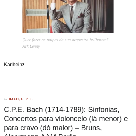
Quer fazer os naipes da sua orquestra brilharem?
Ask Lenny
Karlheinz
BACH, C. P. E.
In
C.P.E. Bach (1714-1789): Sinfonias,
Concertos para violoncelo (lá menor) e
para cravo (dó maior) – Bruns,