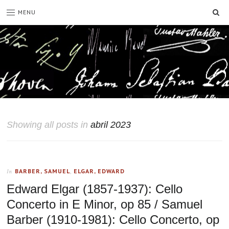
SE
MENU
Showing all posts in
abril 2023
BARBER, SAMUEL
,
ELGAR, EDWARD
In
Edward Elgar (1857-1937): Cello
Concerto in E Minor, op 85 / Samuel
Barber (1910-1981): Cello Concerto, op