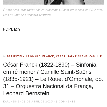
É uma pena, mas todos nós envelhecemos. Basta ver a capa do CD e esta.
Mas és uma bela senhora Gastinel!
FDPBach
BERNSTEIN, LEONARD
,
FRANCK, CÉSAR
,
SAINT-SAËNS, CAMILLE
In
César Franck (1822-1890) – Sinfonia
em ré menor / Camille Saint-Saëns
(1835-1921) – Le Rouet d’Omphale, op.
31 – Orquestra Nacional da França,
Leonard Bernstein
AUTHOR
POSTED
KARLHEINZ
29 DE ABRIL DE 2023
9 COMMENTS
ON