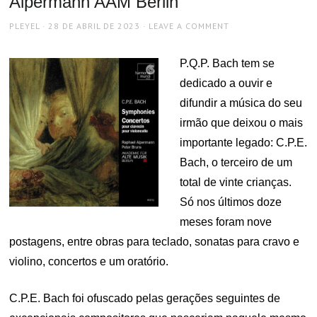
Alpermann AAM Berlin
AUTHOR
POSTED
PLEYEL
28 DE ABRIL DE 2023
LEAVE A COMMENT
ON
P.Q.P. Bach tem se
dedicado a ouvir e
difundir a música do seu
irmão que deixou o mais
importante legado: C.P.E.
Bach, o terceiro de um
total de vinte crianças.
Só nos últimos doze
meses foram nove
postagens, entre obras para teclado, sonatas para cravo e
violino, concertos e um oratório.
C.P.E. Bach foi ofuscado pelas gerações seguintes de