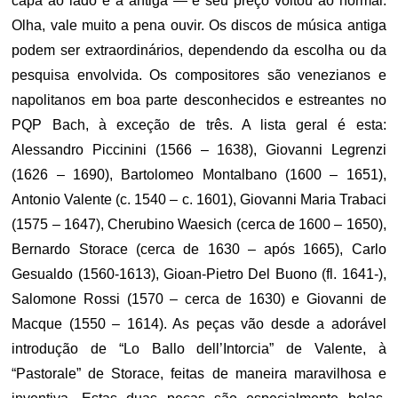
capa ao lado é a antiga — e seu preço voltou ao normal.
Olha, vale muito a pena ouvir. Os discos de música antiga
podem ser extraordinários, dependendo da escolha ou da
pesquisa envolvida. Os compositores são venezianos e
napolitanos em boa parte desconhecidos e estreantes no
PQP Bach, à exceção de três. A lista geral é esta:
Alessandro Piccinini (1566 – 1638), Giovanni Legrenzi
(1626 – 1690), Bartolomeo Montalbano (1600 – 1651),
Antonio Valente (c. 1540 – c. 1601), Giovanni Maria Trabaci
(1575 – 1647), Cherubino Waesich (cerca de 1600 – 1650),
Bernardo Storace (cerca de 1630 – após 1665), Carlo
Gesualdo (1560-1613), Gioan-Pietro Del Buono (fl. 1641-),
Salomone Rossi (1570 – cerca de 1630) e Giovanni de
Macque (1550 – 1614). As peças vão desde a adorável
introdução de “Lo Ballo dell’Intorcia” de Valente, à
“Pastorale” de Storace, feitas de maneira maravilhosa e