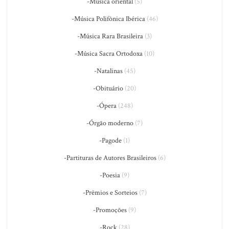
-Música oriental
(5)
-Música Polifônica Ibérica
(46)
-Música Rara Brasileira
(3)
-Música Sacra Ortodoxa
(10)
-Natalinas
(45)
-Obituário
(20)
-Ópera
(248)
-Órgão moderno
(7)
-Pagode
(1)
-Partituras de Autores Brasileiros
(6)
-Poesia
(9)
-Prêmios e Sorteios
(7)
-Promoções
(9)
-Rock
(28)