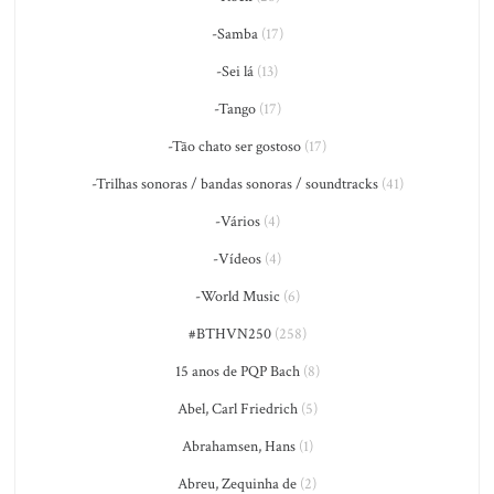
-Samba
(17)
-Sei lá
(13)
-Tango
(17)
-Tão chato ser gostoso
(17)
-Trilhas sonoras / bandas sonoras / soundtracks
(41)
-Vários
(4)
-Vídeos
(4)
-World Music
(6)
#BTHVN250
(258)
15 anos de PQP Bach
(8)
Abel, Carl Friedrich
(5)
Abrahamsen, Hans
(1)
Abreu, Zequinha de
(2)