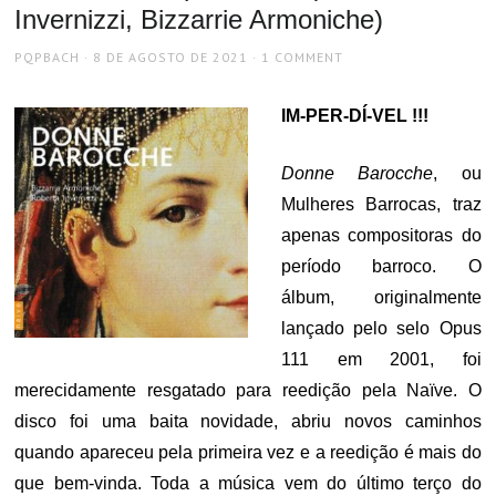
Invernizzi, Bizzarrie Armoniche)
AUTHOR
POSTED
PQPBACH
8 DE AGOSTO DE 2021
1 COMMENT
ON
IM-PER-DÍ-VEL !!!
Donne Barocche
, ou
Mulheres Barrocas, traz
apenas compositoras do
período barroco. O
álbum, originalmente
lançado pelo selo Opus
111 em 2001, foi
merecidamente resgatado para reedição pela Naïve. O
disco foi uma baita novidade, abriu novos caminhos
quando apareceu pela primeira vez e a reedição é mais do
que bem-vinda. Toda a música vem do último terço do