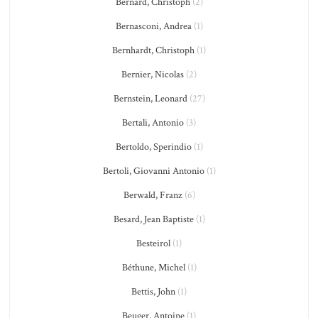
Bernard, Christoph
(2)
Bernasconi, Andrea
(1)
Bernhardt, Christoph
(1)
Bernier, Nicolas
(2)
Bernstein, Leonard
(27)
Bertali, Antonio
(3)
Bertoldo, Sperindio
(1)
Bertoli, Giovanni Antonio
(1)
Berwald, Franz
(6)
Besard, Jean Baptiste
(1)
Besteirol
(1)
Béthune, Michel
(1)
Bettis, John
(1)
Beuger, Antoine
(1)