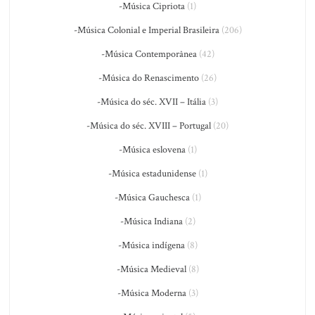
-Música Cipriota
(1)
-Música Colonial e Imperial Brasileira
(206)
-Música Contemporânea
(42)
-Música do Renascimento
(26)
-Música do séc. XVII – Itália
(3)
-Música do séc. XVIII – Portugal
(20)
-Música eslovena
(1)
-Música estadunidense
(1)
-Música Gauchesca
(1)
-Música Indiana
(2)
-Música indígena
(8)
-Música Medieval
(8)
-Música Moderna
(3)