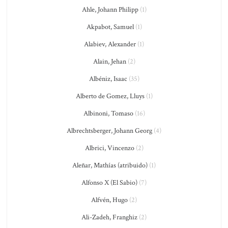
Ahle, Johann Philipp
(1)
Akpabot, Samuel
(1)
Alabiev, Alexander
(1)
Alain, Jehan
(2)
Albéniz, Isaac
(35)
Alberto de Gomez, Lluys
(1)
Albinoni, Tomaso
(16)
Albrechtsberger, Johann Georg
(4)
Albrici, Vincenzo
(2)
Aleñar, Mathías (atribuido)
(1)
Alfonso X (El Sabio)
(7)
Alfvén, Hugo
(2)
Ali-Zadeh, Franghiz
(2)