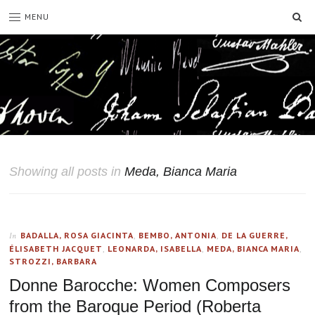
SE
MENU
Showing all posts in
Meda, Bianca Maria
BADALLA, ROSA GIACINTA
,
BEMBO, ANTONIA
,
DE LA GUERRE,
In
ÉLISABETH JACQUET
,
LEONARDA, ISABELLA
,
MEDA, BIANCA MARIA
,
STROZZI, BARBARA
Donne Barocche: Women Composers
from the Baroque Period (Roberta