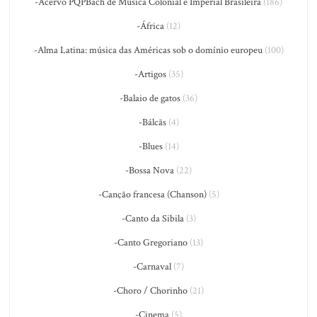
-Acervo PQPBach de Música Colonial e Imperial Brasileira
(186)
-África
(12)
-Alma Latina: música das Américas sob o domínio europeu
(100)
-Artigos
(35)
-Balaio de gatos
(36)
-Bálcãs
(4)
-Blues
(14)
-Bossa Nova
(22)
-Canção francesa (Chanson)
(5)
-Canto da Sibila
(3)
-Canto Gregoriano
(13)
-Carnaval
(7)
-Choro / Chorinho
(21)
-Cinema
(5)