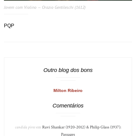
Jovem com Violino — Orazio Gentileschi (1612)
PQP
Outro blog dos bons
Milton Ribeiro
Comentários
candida pires
em
Ravi Shankar (1920-2012) & Philip Glass (1937):
Passages