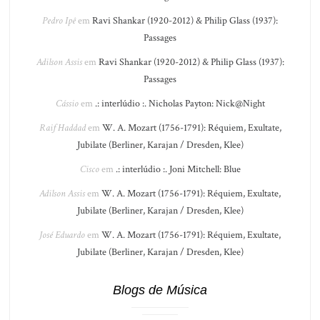
Pedro Ipê
em
Ravi Shankar (1920-2012) & Philip Glass (1937):
Passages
Adilson Assis
em
Ravi Shankar (1920-2012) & Philip Glass (1937):
Passages
Cássio
em
.: interlúdio :. Nicholas Payton: Nick@Night
Raif Haddad
em
W. A. Mozart (1756-1791): Réquiem, Exultate,
Jubilate (Berliner, Karajan / Dresden, Klee)
Cisco
em
.: interlúdio :. Joni Mitchell: Blue
Adilson Assis
em
W. A. Mozart (1756-1791): Réquiem, Exultate,
Jubilate (Berliner, Karajan / Dresden, Klee)
José Eduardo
em
W. A. Mozart (1756-1791): Réquiem, Exultate,
Jubilate (Berliner, Karajan / Dresden, Klee)
Blogs de Música