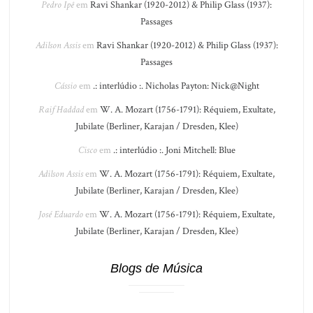
Pedro Ipê
em
Ravi Shankar (1920-2012) & Philip Glass (1937):
Passages
Adilson Assis
em
Ravi Shankar (1920-2012) & Philip Glass (1937):
Passages
Cássio
em
.: interlúdio :. Nicholas Payton: Nick@Night
Raif Haddad
em
W. A. Mozart (1756-1791): Réquiem, Exultate,
Jubilate (Berliner, Karajan / Dresden, Klee)
Cisco
em
.: interlúdio :. Joni Mitchell: Blue
Adilson Assis
em
W. A. Mozart (1756-1791): Réquiem, Exultate,
Jubilate (Berliner, Karajan / Dresden, Klee)
José Eduardo
em
W. A. Mozart (1756-1791): Réquiem, Exultate,
Jubilate (Berliner, Karajan / Dresden, Klee)
Blogs de Música