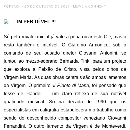
AUTHOR
POSTED
PQPBACH
20 DE OUTUBRO DE 2017
LEAVE A COMMENT
ON
IM-PER-DÍ-VEL !!!
Só pelo Vivaldi inicial já vale a pena ouvir este CD, mas o
resto também é incrível. O Giardino Armonico, sob o
comando de seu ousado diretor Giovanni Antonini, se
juntou ao mezzo-soprano Bernarda Fink, para um projeto
que explora a Paixão de Cristo, vista pelos olhos da
Virgem Maria. As duas obras centrais são ambas lamentos
da Virgem. O primeiro,
Il Pianto di Maria
, foi pensado que
fosse de Handel — um claro reflexo de sua notável
qualidade musical. Só na década de 1990 que os
especialistas em caligrafia estabeleceram o trabalho como
sendo do desconhecido compositor veneziano Giovanni
Ferrandini. O outro lamento da Virgem é de Monteverdi,