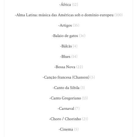
-África
(12)
-Alma Latina: música das Américas sob o domínio europeu
(100)
-Artigos
(35)
-Balaio de gatos
(36)
-Bálcãs
(4)
-Blues
(14)
-Bossa Nova
(22)
-Canção francesa (Chanson)
(5)
-Canto da Sibila
(3)
-Canto Gregoriano
(13)
-Carnaval
(7)
-Choro / Chorinho
(21)
-Cinema
(5)