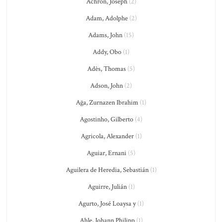
Achron, Joseph
(2)
Adam, Adolphe
(2)
Adams, John
(15)
Addy, Obo
(1)
Adès, Thomas
(5)
Adson, John
(2)
Ağa, Zurnazen Ibrahim
(1)
Agostinho, Gilberto
(4)
Agricola, Alexander
(1)
Aguiar, Ernani
(5)
Aguilera de Heredia, Sebastián
(1)
Aguirre, Julián
(1)
Agurto, José Loaysa y
(1)
Ahle, Johann Philipp
(1)