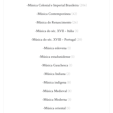
-Música Colonial e Imperial Brasileira
(206)
-Música Contemporânea
(42)
-Música do Renascimento
(26)
-Música do séc. XVII – Itália
(3)
-Música do séc. XVIII – Portugal
(20)
-Música eslovena
(1)
-Música estadunidense
(1)
-Música Gauchesca
(1)
-Música Indiana
(2)
-Música indígena
(8)
-Música Medieval
(8)
-Música Moderna
(3)
-Música oriental
(5)