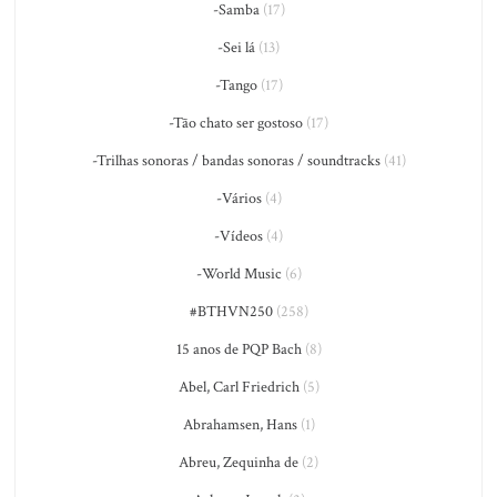
-Samba
(17)
-Sei lá
(13)
-Tango
(17)
-Tão chato ser gostoso
(17)
-Trilhas sonoras / bandas sonoras / soundtracks
(41)
-Vários
(4)
-Vídeos
(4)
-World Music
(6)
#BTHVN250
(258)
15 anos de PQP Bach
(8)
Abel, Carl Friedrich
(5)
Abrahamsen, Hans
(1)
Abreu, Zequinha de
(2)