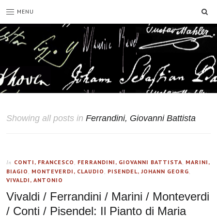
SE
MENU
Showing all posts in
Ferrandini, Giovanni Battista
CONTI, FRANCESCO
,
FERRANDINI, GIOVANNI BATTISTA
,
MARINI,
In
BIAGIO
,
MONTEVERDI, CLAUDIO
,
PISENDEL, JOHANN GEORG
,
VIVALDI, ANTONIO
Vivaldi / Ferrandini / Marini / Monteverdi
/ Conti / Pisendel: Il Pianto di Maria