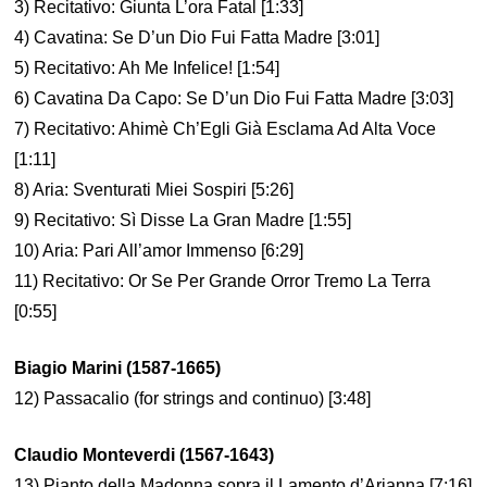
3) Recitativo: Giunta L’ora Fatal [1:33]
4) Cavatina: Se D’un Dio Fui Fatta Madre [3:01]
5) Recitativo: Ah Me Infelice! [1:54]
6) Cavatina Da Capo: Se D’un Dio Fui Fatta Madre [3:03]
7) Recitativo: Ahimè Ch’Egli Già Esclama Ad Alta Voce
[1:11]
8) Aria: Sventurati Miei Sospiri [5:26]
9) Recitativo: Sì Disse La Gran Madre [1:55]
10) Aria: Pari All’amor Immenso [6:29]
11) Recitativo: Or Se Per Grande Orror Tremo La Terra
[0:55]
Biagio Marini (1587-1665)
12) Passacalio (for strings and continuo) [3:48]
Claudio Monteverdi (1567-1643)
13) Pianto della Madonna sopra il Lamento d’Arianna [7:16]