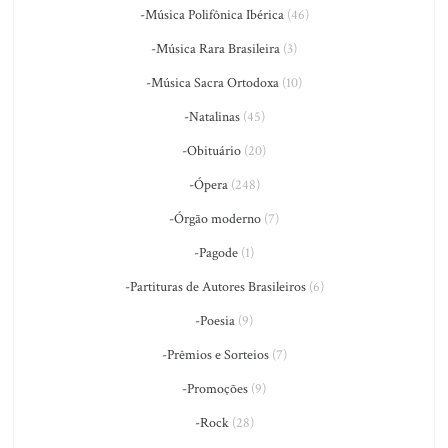
-Música Polifônica Ibérica
(46)
-Música Rara Brasileira
(3)
-Música Sacra Ortodoxa
(10)
-Natalinas
(45)
-Obituário
(20)
-Ópera
(248)
-Órgão moderno
(7)
-Pagode
(1)
-Partituras de Autores Brasileiros
(6)
-Poesia
(9)
-Prêmios e Sorteios
(7)
-Promoções
(9)
-Rock
(28)