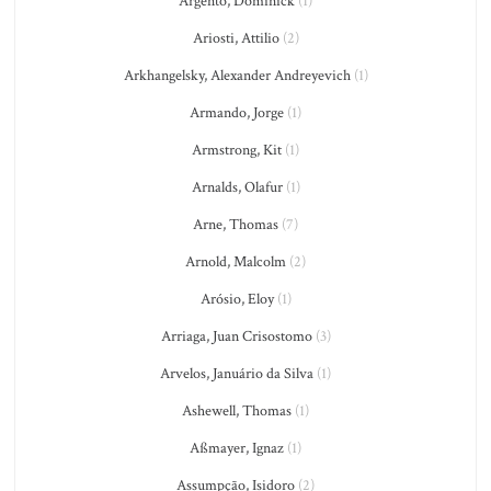
Argento, Dominick
(1)
Ariosti, Attilio
(2)
Arkhangelsky, Alexander Andreyevich
(1)
Armando, Jorge
(1)
Armstrong, Kit
(1)
Arnalds, Olafur
(1)
Arne, Thomas
(7)
Arnold, Malcolm
(2)
Arósio, Eloy
(1)
Arriaga, Juan Crisostomo
(3)
Arvelos, Januário da Silva
(1)
Ashewell, Thomas
(1)
Aßmayer, Ignaz
(1)
Assumpção, Isidoro
(2)