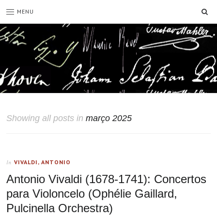
SE
MENU
Showing all posts in
março 2025
VIVALDI, ANTONIO
In
Antonio Vivaldi (1678-1741): Concertos
para Violoncelo (Ophélie Gaillard,
Pulcinella Orchestra)