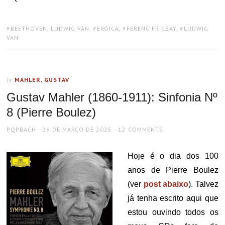
TAGS:
BEETHOVEN, LUDWIG VAN
,
EROICA
,
FERENC FRICSAY
,
LUDWIG
VAN
MAHLER, GUSTAV
In
Gustav Mahler (1860-1911): Sinfonia Nº
8 (Pierre Boulez)
AUTHOR
POSTED
PQPBACH
26 DE MARÇO DE 2025
12 COMMENTS
ON
Hoje é o dia dos 100
anos de Pierre Boulez
(ver
post abaixo
). Talvez
já tenha escrito aqui que
estou ouvindo todos os