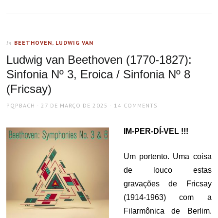
BEETHOVEN, LUDWIG VAN
In
Ludwig van Beethoven (1770-1827):
Sinfonia Nº 3, Eroica / Sinfonia Nº 8
(Fricsay)
AUTHOR
POSTED
PQPBACH
27 DE MARÇO DE 2025
14 COMMENTS
ON
IM-PER-DÍ-VEL !!!
Um portento. Uma coisa
de louco estas
gravações de Fricsay
(1914-1963) com a
Filarmônica de Berlim.