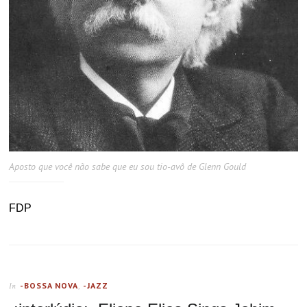
Aposto que você não sabe que eu sou tio-avô de Glenn Gould
FDP
-BOSSA NOVA
,
-JAZZ
In