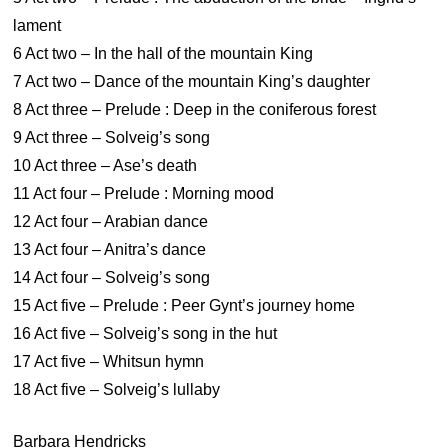
lament
6 Act two – In the hall of the mountain King
7 Act two – Dance of the mountain King’s daughter
8 Act three – Prelude : Deep in the coniferous forest
9 Act three – Solveig’s song
10 Act three – Ase’s death
11 Act four – Prelude : Morning mood
12 Act four – Arabian dance
13 Act four – Anitra’s dance
14 Act four – Solveig’s song
15 Act five – Prelude : Peer Gynt’s journey home
16 Act five – Solveig’s song in the hut
17 Act five – Whitsun hymn
18 Act five – Solveig’s lullaby
Barbara Hendricks