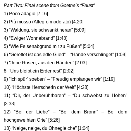
Part Two: Final scene from Goethe’s “Faust”
1) Poco adagio [7:16]
2) Più mosso (Allegro moderato) [4:20]
3) “Waldung, sie schwankt heran” [5:09]
4) “Ewiger Wonnebrand” [1:43]
5) “Wie Felsenabgrund mir zu Füßen” [5:04]
6) “Gerettet ist das edle Glied” – “Hände verschlinget” [1:08]
7) “Jene Rosen, aus den Händen” [2:03]
8. “Uns bleibt ein Erdenrest” [2:02]
9) “Ich spür’ soeben” – “Freudig empfangen wir” [1:19]
10) “Höchste Herrscherin der Welt” [4:28]
11) “Dir, der Unberührbaren” – “Du schwebst zu Höhen”
[3:33]
12) “Bei der Liebe” – “Bei dem Bronn” – Bei dem
hochgeweihten Orte” [5:26]
13) “Neige, neige, du Ohnegleiche” [1:04]