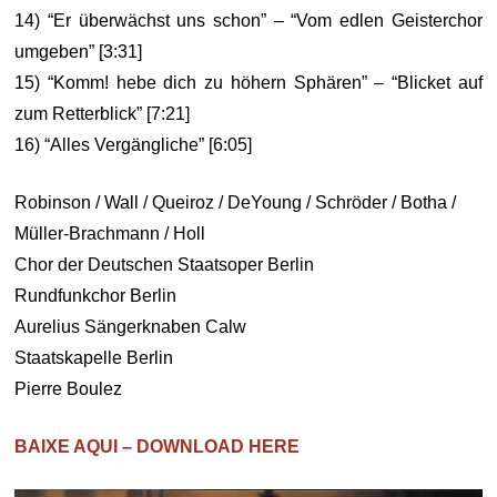
14) “Er überwächst uns schon” – “Vom edlen Geisterchor
umgeben” [3:31]
15) “Komm! hebe dich zu höhern Sphären” – “Blicket auf
zum Retterblick” [7:21]
16) “Alles Vergängliche” [6:05]
Robinson / Wall / Queiroz / DeYoung / Schröder / Botha /
Müller-Brachmann / Holl
Chor der Deutschen Staatsoper Berlin
Rundfunkchor Berlin
Aurelius Sängerknaben Calw
Staatskapelle Berlin
Pierre Boulez
BAIXE AQUI – DOWNLOAD HERE