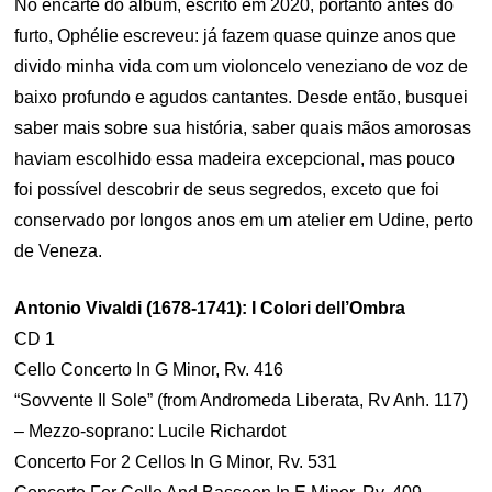
No encarte do álbum, escrito em 2020, portanto antes do
furto, Ophélie escreveu: já fazem quase quinze anos que
divido minha vida com um violoncelo veneziano de voz de
baixo profundo e agudos cantantes. Desde então, busquei
saber mais sobre sua história, saber quais mãos amorosas
haviam escolhido essa madeira excepcional, mas pouco
foi possível descobrir de seus segredos, exceto que foi
conservado por longos anos em um atelier em Udine, perto
de Veneza.
Antonio Vivaldi (1678-1741): I Colori dell’Ombra
CD 1
Cello Concerto In G Minor, Rv. 416
“Sovvente Il Sole” (from Andromeda Liberata, Rv Anh. 117)
– Mezzo-soprano: Lucile Richardot
Concerto For 2 Cellos In G Minor, Rv. 531