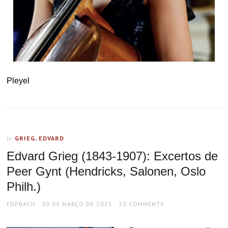
Pleyel
GRIEG, EDVARD
In
Edvard Grieg (1843-1907): Excertos de
Peer Gynt (Hendricks, Salonen, Oslo
Philh.)
AUTHOR
POSTED
FDPBACH
30 DE MARÇO DE 2025
10 COMMENTS
ON