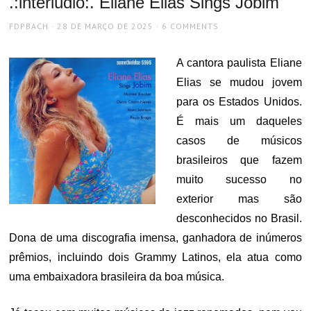
.:interlúdio:. Eliane Elias Sings Jobim
AUTHOR
POSTED
FDPBACH
28 DE MARÇO DE 2025
6 COMMENTS
ON
A cantora paulista Eliane
Elias se mudou jovem
para os Estados Unidos.
É mais um daqueles
casos de músicos
brasileiros que fazem
muito sucesso no
exterior mas são
desconhecidos no Brasil.
Dona de uma discografia imensa, ganhadora de inúmeros
prêmios, incluindo dois Grammy Latinos, ela atua como
uma embaixadora brasileira da boa música.