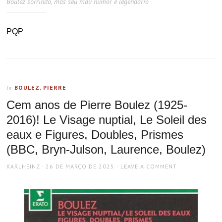
Boulez sorrindo, mas seu mau humor é legendário
PQP
BOULEZ, PIERRE
In
Cem anos de Pierre Boulez (1925-
2016)! Le Visage nuptial, Le Soleil des
eaux e Figures, Doubles, Prismes
(BBC, Bryn-Julson, Laurence, Boulez)
AUTHOR
POSTED
KARLHEINZ
26 DE MARÇO DE 2025
LEAVE A COMMENT
ON