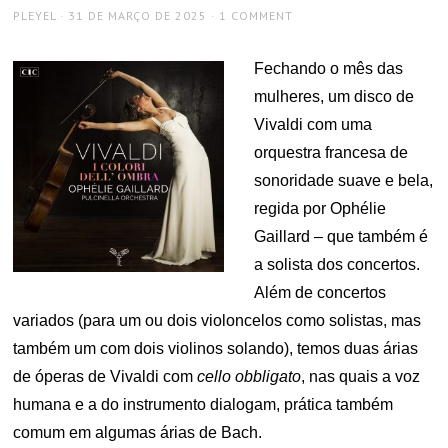
AUTHOR
POSTED
PLEYEL
31 DE MARÇO DE 2025
1 COMMENT
ON
Fechando o mês das
mulheres, um disco de
Vivaldi com uma
orquestra francesa de
sonoridade suave e bela,
regida por Ophélie
Gaillard – que também é
a solista dos concertos.
Além de concertos
variados (para um ou dois violoncelos como solistas, mas
também um com dois violinos solando), temos duas árias
de óperas de Vivaldi com
cello obbligato
, nas quais a voz
humana e a do instrumento dialogam, prática também
comum em algumas árias de Bach.