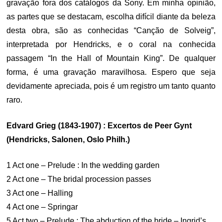
gravação fora dos catálogos da Sony. Em minha opinião,
as partes que se destacam, escolha difícil diante da beleza
desta obra, são as conhecidas “Canção de Solveig”,
interpretada por Hendricks, e o coral na conhecida
passagem “In the Hall of Mountain King”. De qualquer
forma, é uma gravação maravilhosa. Espero que seja
devidamente apreciada, pois é um registro um tanto quanto
raro.
Edvard Grieg (1843-1907) : Excertos de Peer Gynt
(Hendricks, Salonen, Oslo Philh.)
1 Act one – Prelude : In the wedding garden
2 Act one – The bridal procession passes
3 Act one – Halling
4 Act one – Springar
5 Act two – Prelude : The abduction of the bride – Ingrid’s