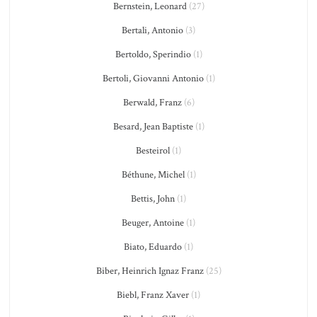
Bernstein, Leonard
(27)
Bertali, Antonio
(3)
Bertoldo, Sperindio
(1)
Bertoli, Giovanni Antonio
(1)
Berwald, Franz
(6)
Besard, Jean Baptiste
(1)
Besteirol
(1)
Béthune, Michel
(1)
Bettis, John
(1)
Beuger, Antoine
(1)
Biato, Eduardo
(1)
Biber, Heinrich Ignaz Franz
(25)
Biebl, Franz Xaver
(1)