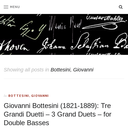
SE
MENU
Showing all posts in
Bottesini, Giovanni
BOTTESINI, GIOVANNI
In
Giovanni Bottesini (1821-1889): Tre
Grandi Duetti – 3 Grand Duets – for
Double Basses