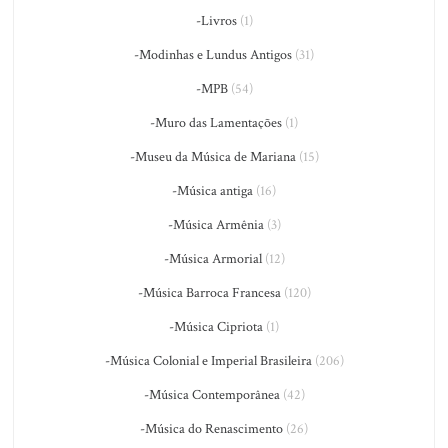
-Livros
(1)
-Modinhas e Lundus Antigos
(31)
-MPB
(54)
-Muro das Lamentações
(1)
-Museu da Música de Mariana
(15)
-Música antiga
(16)
-Música Armênia
(3)
-Música Armorial
(12)
-Música Barroca Francesa
(120)
-Música Cipriota
(1)
-Música Colonial e Imperial Brasileira
(206)
-Música Contemporânea
(42)
-Música do Renascimento
(26)