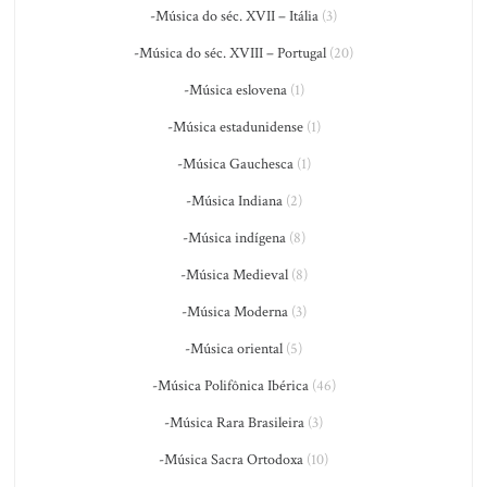
-Música do séc. XVII – Itália
(3)
-Música do séc. XVIII – Portugal
(20)
-Música eslovena
(1)
-Música estadunidense
(1)
-Música Gauchesca
(1)
-Música Indiana
(2)
-Música indígena
(8)
-Música Medieval
(8)
-Música Moderna
(3)
-Música oriental
(5)
-Música Polifônica Ibérica
(46)
-Música Rara Brasileira
(3)
-Música Sacra Ortodoxa
(10)