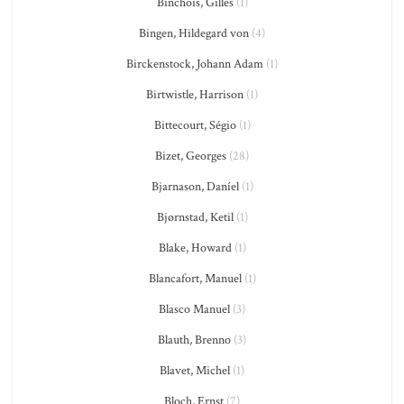
Binchois, Gilles
(1)
Bingen, Hildegard von
(4)
Birckenstock, Johann Adam
(1)
Birtwistle, Harrison
(1)
Bittecourt, Ségio
(1)
Bizet, Georges
(28)
Bjarnason, Daníel
(1)
Bjørnstad, Ketil
(1)
Blake, Howard
(1)
Blancafort, Manuel
(1)
Blasco Manuel
(3)
Blauth, Brenno
(3)
Blavet, Michel
(1)
Bloch, Ernst
(7)