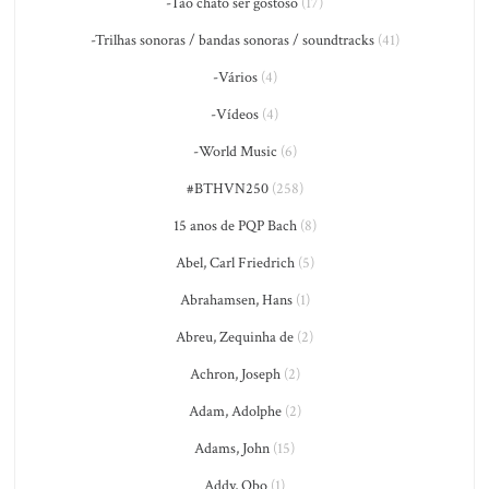
-Tão chato ser gostoso
(17)
-Trilhas sonoras / bandas sonoras / soundtracks
(41)
-Vários
(4)
-Vídeos
(4)
-World Music
(6)
#BTHVN250
(258)
15 anos de PQP Bach
(8)
Abel, Carl Friedrich
(5)
Abrahamsen, Hans
(1)
Abreu, Zequinha de
(2)
Achron, Joseph
(2)
Adam, Adolphe
(2)
Adams, John
(15)
Addy, Obo
(1)