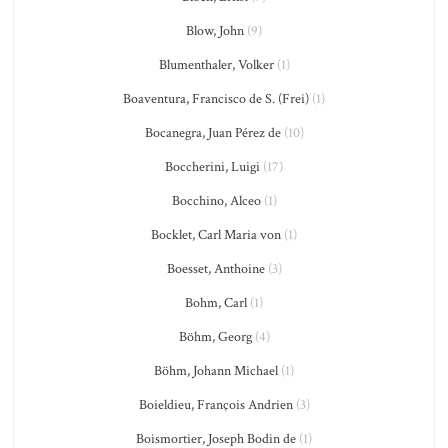
Blow, John
(9)
Blumenthaler, Volker
(1)
Boaventura, Francisco de S. (Frei)
(1)
Bocanegra, Juan Pérez de
(10)
Boccherini, Luigi
(17)
Bocchino, Alceo
(1)
Bocklet, Carl Maria von
(1)
Boesset, Anthoine
(3)
Bohm, Carl
(1)
Böhm, Georg
(4)
Böhm, Johann Michael
(1)
Boieldieu, François Andrien
(3)
Boismortier, Joseph Bodin de
(1)