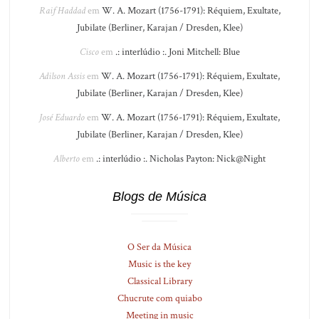
Raif Haddad
em
W. A. Mozart (1756-1791): Réquiem, Exultate,
Jubilate (Berliner, Karajan / Dresden, Klee)
Cisco
em
.: interlúdio :. Joni Mitchell: Blue
Adilson Assis
em
W. A. Mozart (1756-1791): Réquiem, Exultate,
Jubilate (Berliner, Karajan / Dresden, Klee)
José Eduardo
em
W. A. Mozart (1756-1791): Réquiem, Exultate,
Jubilate (Berliner, Karajan / Dresden, Klee)
Alberto
em
.: interlúdio :. Nicholas Payton: Nick@Night
Blogs de Música
O Ser da Música
Music is the key
Classical Library
Chucrute com quiabo
Meeting in music