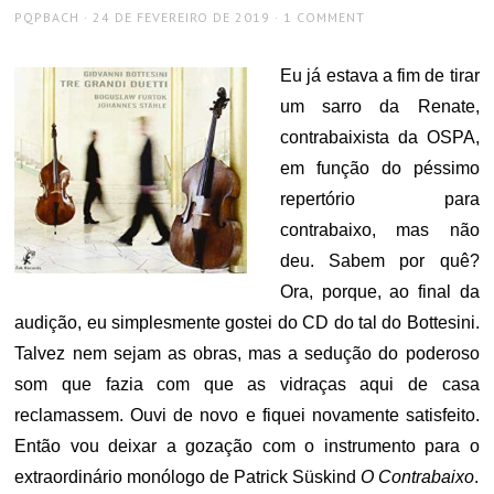
AUTHOR
POSTED
PQPBACH
24 DE FEVEREIRO DE 2019
1 COMMENT
ON
Eu já estava a fim de tirar
um sarro da Renate,
contrabaixista da OSPA,
em função do péssimo
repertório para
contrabaixo, mas não
deu. Sabem por quê?
Ora, porque, ao final da
audição, eu simplesmente gostei do CD do tal do Bottesini.
Talvez nem sejam as obras, mas a sedução do poderoso
som que fazia com que as vidraças aqui de casa
reclamassem. Ouvi de novo e fiquei novamente satisfeito.
Então vou deixar a gozação com o instrumento para o
extraordinário monólogo de Patrick Süskind
O Contrabaixo
.