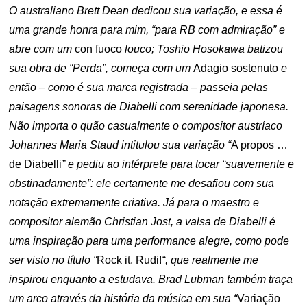
O australiano Brett Dean dedicou sua variação, e essa é
uma grande honra para mim, “para RB com admiração” e
abre com um
con fuoco
louco; Toshio Hosokawa batizou
sua obra de “Perda”, começa com um
Adagio sostenuto
e
então – como é sua marca registrada – passeia pelas
paisagens sonoras de Diabelli com serenidade japonesa.
Não importa o quão casualmente o compositor austríaco
Johannes Maria Staud intitulou sua variação “
A propos …
de Diabelli
” e pediu ao intérprete para tocar “suavemente e
obstinadamente”: ele certamente me desafiou com sua
notação extremamente criativa. Já para o maestro e
compositor alemão Christian Jost, a valsa de Diabelli é
uma inspiração para uma performance alegre, como pode
ser visto no título “
Rock it, Rudi!
“, que realmente me
inspirou enquanto a estudava. Brad Lubman também traça
um arco através da história da música em sua “
Variação