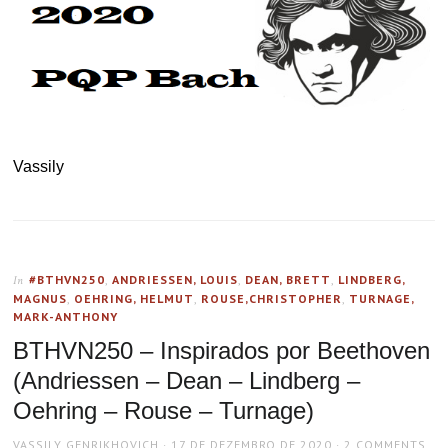
Vassily
#BTHVN250
,
ANDRIESSEN, LOUIS
,
DEAN, BRETT
,
LINDBERG,
In
MAGNUS
,
OEHRING, HELMUT
,
ROUSE,CHRISTOPHER
,
TURNAGE,
MARK-ANTHONY
BTHVN250 – Inspirados por Beethoven
(Andriessen – Dean – Lindberg –
Oehring – Rouse – Turnage)
AUTHOR
POSTED
VASSILY GENRIKHOVICH
17 DE DEZEMBRO DE 2020
2 COMMENTS