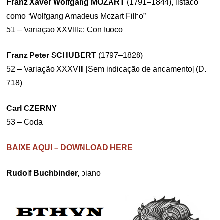
Franz Xaver Wolfgang MOZART
(1791–1844), listado
como “Wolfgang Amadeus Mozart Filho”
51 – Variação XXVIIIa: Con fuoco
Franz Peter SCHUBERT
(1797–1828)
52 – Variação XXXVIII [Sem indicação de andamento] (D.
718)
Carl CZERNY
53 – Coda
BAIXE AQUI – DOWNLOAD HERE
Rudolf Buchbinder,
piano