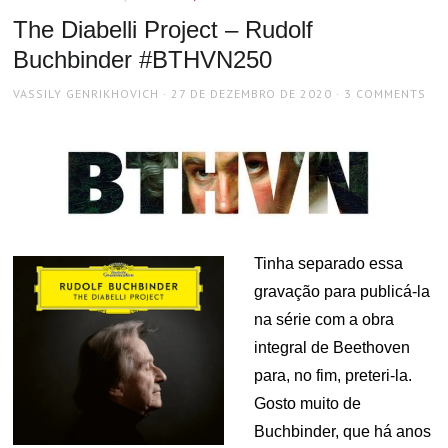
The Diabelli Project – Rudolf
Buchbinder #BTHVN250
AUTHOR
POSTED
VASSILY GENRIKHOVICH
27 DE DEZEMBRO DE 2020
3 COMMENTS
ON
Tinha separado essa
gravação para publicá-la
na série com a obra
integral de Beethoven
para, no fim, preteri-la.
Gosto muito de
Buchbinder, que há anos