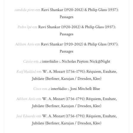
candida pires
em
Ravi Shankar (1920-2012) & Philip Glass (1937):
Passages
Pedro Ipê
em
Ravi Shankar (1920-2012) & Philip Glass (1937):
Passages
Adilson Assis
em
Ravi Shankar (1920-2012) & Philip Glass (1937):
Passages
Cássio
em
.: interlúdio :. Nicholas Payton: Nick@Night
Raif Haddad
em
W. A. Mozart (1756-1791): Réquiem, Exultate,
Jubilate (Berliner, Karajan / Dresden, Klee)
Cisco
em
.: interlúdio :. Joni Mitchell: Blue
Adilson Assis
em
W. A. Mozart (1756-1791): Réquiem, Exultate,
Jubilate (Berliner, Karajan / Dresden, Klee)
José Eduardo
em
W. A. Mozart (1756-1791): Réquiem, Exultate,
Jubilate (Berliner, Karajan / Dresden, Klee)