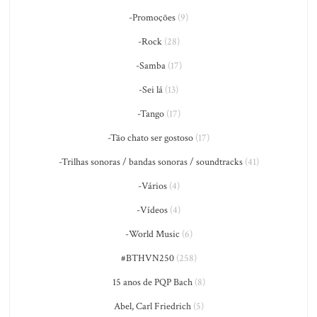
-Promoções
(9)
-Rock
(28)
-Samba
(17)
-Sei lá
(13)
-Tango
(17)
-Tão chato ser gostoso
(17)
-Trilhas sonoras / bandas sonoras / soundtracks
(41)
-Vários
(4)
-Vídeos
(4)
-World Music
(6)
#BTHVN250
(258)
15 anos de PQP Bach
(8)
Abel, Carl Friedrich
(5)