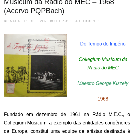
Musicum da Rádio do MEC – 1968
(Acervo PQPBach)
AUTHOR
POSTED
BISNAGA
11 DE FEVEREIRO DE 2018
4 COMMENTS
ON
Do Tempo do Império
Collegium Musicum da
Rádio do MEC
Maestro George Kiszely
1968
Fundado em dezembro de 1961 na Rádio M.E.C., o
Collegium Musicum, a exemplo das entidades congêneres
da Europa, constitui uma equipe de artistas destinada à