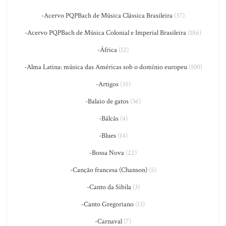
-Acervo PQPBach de Música Clássica Brasileira
(37)
-Acervo PQPBach de Música Colonial e Imperial Brasileira
(186)
-África
(12)
-Alma Latina: música das Américas sob o domínio europeu
(100)
-Artigos
(35)
-Balaio de gatos
(36)
-Bálcãs
(4)
-Blues
(14)
-Bossa Nova
(22)
-Canção francesa (Chanson)
(5)
-Canto da Sibila
(3)
-Canto Gregoriano
(13)
-Carnaval
(7)