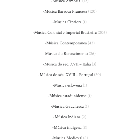
-Música Armorial
(12)
-Música Barroca Francesa
(120)
-Música Cipriota
(1)
-Música Colonial e Imperial Brasileira
(206)
-Música Contemporânea
(42)
-Música do Renascimento
(26)
-Música do séc. XVII – Itália
(3)
-Música do séc. XVIII – Portugal
(20)
-Música eslovena
(1)
-Música estadunidense
(1)
-Música Gauchesca
(1)
-Música Indiana
(2)
-Música indígena
(8)
-Música Medieval
(8)