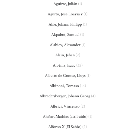
Aguirre, Julián
(1)
Agurto, José Loaysa y
(1)
Ahle, Johann Philipp
(1)
Akpabot, Samuel
(1)
Alabiev, Alexander
(1)
Alain, Jehan
(2)
Albéniz, Isaac
(35)
Alberto de Gomez, Lluys
(1)
Albinoni, Tomaso
(16)
Albrechtsberger, Johann Georg
(4)
Albrici, Vincenzo
(2)
Aleñar, Mathías (atribuido)
(1)
Alfonso X (El Sabio)
(7)