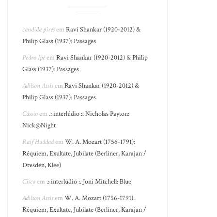
candida pires
em
Ravi Shankar (1920-2012) &
Philip Glass (1937): Passages
Pedro Ipê
em
Ravi Shankar (1920-2012) & Philip
Glass (1937): Passages
Adilson Assis
em
Ravi Shankar (1920-2012) &
Philip Glass (1937): Passages
Cássio
em
.: interlúdio :. Nicholas Payton:
Nick@Night
Raif Haddad
em
W. A. Mozart (1756-1791):
Réquiem, Exultate, Jubilate (Berliner, Karajan /
Dresden, Klee)
Cisco
em
.: interlúdio :. Joni Mitchell: Blue
Adilson Assis
em
W. A. Mozart (1756-1791):
Réquiem, Exultate, Jubilate (Berliner, Karajan /