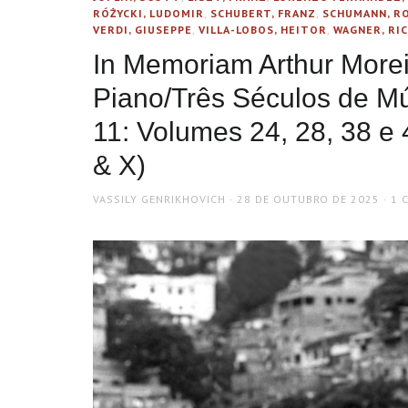
RÓŻYCKI, LUDOMIR
,
SCHUBERT, FRANZ
,
SCHUMANN, R
VERDI, GIUSEPPE
,
VILLA-LOBOS, HEITOR
,
WAGNER, RI
In Memoriam Arthur More
Piano/Três Séculos de Mú
11: Volumes 24, 28, 38 e 4
& X)
AUTHOR
POSTED
VASSILY GENRIKHOVICH
28 DE OUTUBRO DE 2025
1 
ON