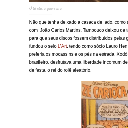
Ó lá ela, a guerreira.
Não que tenha deixado a casaca de lado, como at
com João Carlos Martins. Tampouco deixou de te
para que seus discos fossem distribuídos pelas g
fundou o selo
L’Art
, tendo como sócio Lauro Henr
preferia os mocassins e os pés na estrada. Xodó
brasileiro, desfrutava uma liberdade incomum d
de festa, o rei do rolê aleatório.