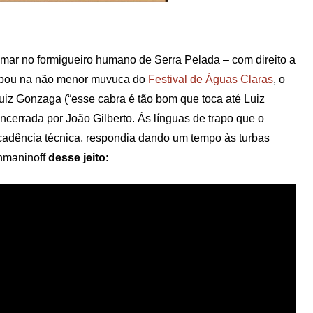
mar no formigueiro humano de Serra Pelada – com direito a
acabou na não menor muvuca do
Festival de Águas Claras
, o
Luiz Gonzaga (“esse cabra é tão bom que toca até Luiz
encerrada por João Gilberto. Às línguas de trapo que o
adência técnica, respondia dando um tempo às turbas
chmaninoff
desse jeito
: