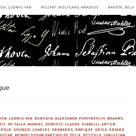
EN, LUDWIG VAN
MOZART, WOLFGANG AMADEUS
BARTÓK, BÉLA
que
EN, LUDWIG VAN
,
BORODIN, ALEKSANDR PORFIREVICH
,
BRAHMS,
RIC
,
DE FALLA, MANUEL
,
DEBUSSY, CLAUDE
,
DIABELLI, ANTON
,
OPOLD
,
GOUNOD, CHARLES
,
GRANADOS, ENRIQUE
,
GRIEG, EDVARD
,
 OSCAR
,
MENDELSSOHN BARTHOLDY, FELIX
,
PETZOLD, CHRISTIAN
,