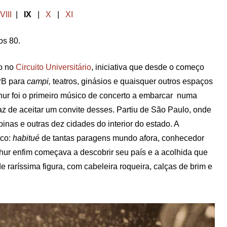
VIII
|
IX
|
X
|
XI
os 80.
ão no
Circuito Universitário
, iniciativa que desde o começo
PB para
campi,
teatros, ginásios e quaisquer outros espaços
ur foi o primeiro músico de concerto a embarcar numa
az de aceitar um convite desses. Partiu de São Paulo, onde
as e outras dez cidades do interior do estado. A
sco:
habitué
de tantas paragens mundo afora, conhecedor
hur enfim começava a descobrir seu país e a acolhida que
 raríssima figura, com cabeleira roqueira, calças de brim e