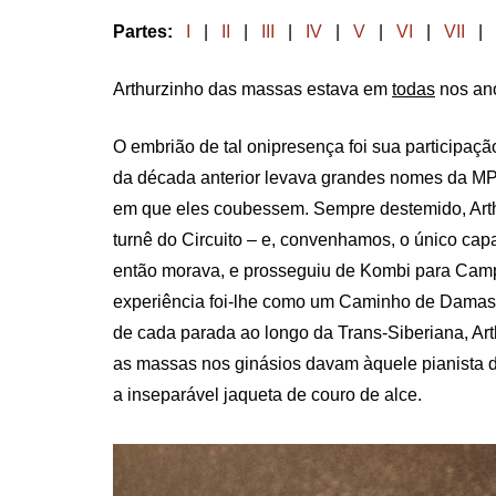
Partes:
I
|
II
|
III
|
IV
|
V
|
VI
|
VII
|
Arthurzinho das massas estava em
todas
nos an
O embrião de tal onipresença foi sua participaç
da década anterior levava grandes nomes da M
em que eles coubessem. Sempre destemido, Arth
turnê do Circuito – e, convenhamos, o único cap
então morava, e prosseguiu de Kombi para Campin
experiência foi-lhe como um Caminho de Dama
de cada parada ao longo da Trans-Siberiana, Art
as massas nos ginásios davam àquele pianista de
a inseparável jaqueta de couro de alce.