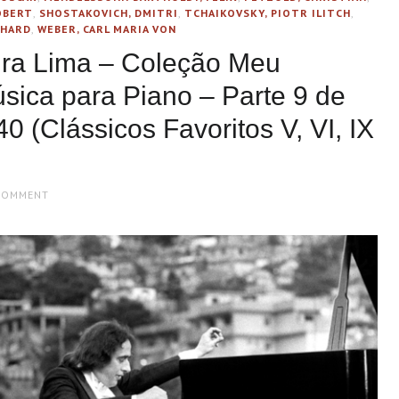
OBERT
,
SHOSTAKOVICH, DMITRI
,
TCHAIKOVSKY, PIOTR ILITCH
,
CHARD
,
WEBER, CARL MARIA VON
ira Lima – Coleção Meu
sica para Piano – Parte 9 de
0 (Clássicos Favoritos V, VI, IX
COMMENT