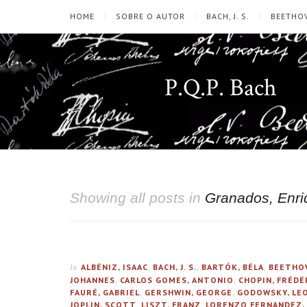
HOME
SOBRE O AUTOR
BACH, J. S.
BEETHOV
P.Q.P. Bach
Showing all posts in
Granados, Enri
ALBÉNIZ, ISAAC
,
BACH, J. S.
,
BARTÓK, BÉLA
,
BEETHOV
In
JOHANNES
,
CARLOS GOMES, ANTONIO
,
CHOPIN, FRÉDÉ
FAURÉ, GABRIEL
,
GERSHWIN, GEORGE
,
GODOWSKY, LE
JOPLIN, SCOTT
,
LISZT, FRANZ
,
LORENZO FERNANDEZ,