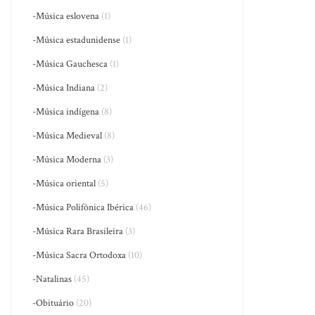
-Música eslovena
(1)
-Música estadunidense
(1)
-Música Gauchesca
(1)
-Música Indiana
(2)
-Música indígena
(8)
-Música Medieval
(8)
-Música Moderna
(3)
-Música oriental
(5)
-Música Polifônica Ibérica
(46)
-Música Rara Brasileira
(3)
-Música Sacra Ortodoxa
(10)
-Natalinas
(45)
-Obituário
(20)