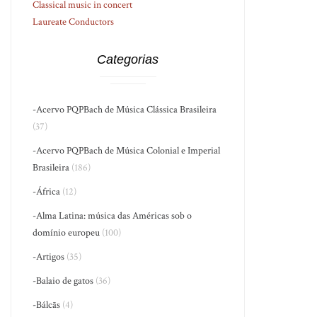
Classical music in concert
Laureate Conductors
Categorias
-Acervo PQPBach de Música Clássica Brasileira
(37)
-Acervo PQPBach de Música Colonial e Imperial
Brasileira
(186)
-África
(12)
-Alma Latina: música das Américas sob o
domínio europeu
(100)
-Artigos
(35)
-Balaio de gatos
(36)
-Bálcãs
(4)