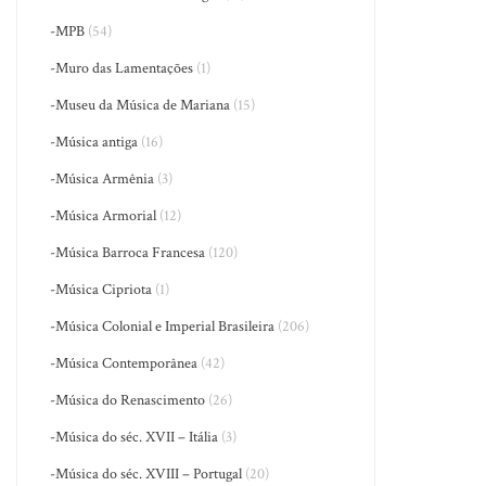
-MPB
(54)
-Muro das Lamentações
(1)
-Museu da Música de Mariana
(15)
-Música antiga
(16)
-Música Armênia
(3)
-Música Armorial
(12)
-Música Barroca Francesa
(120)
-Música Cipriota
(1)
-Música Colonial e Imperial Brasileira
(206)
-Música Contemporânea
(42)
-Música do Renascimento
(26)
-Música do séc. XVII – Itália
(3)
-Música do séc. XVIII – Portugal
(20)