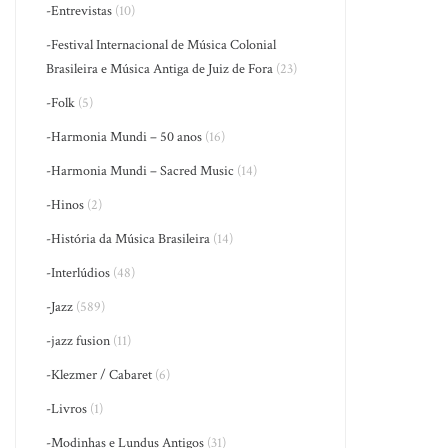
-Entrevistas
(10)
-Festival Internacional de Música Colonial
Brasileira e Música Antiga de Juiz de Fora
(23)
-Folk
(5)
-Harmonia Mundi – 50 anos
(16)
-Harmonia Mundi – Sacred Music
(14)
-Hinos
(2)
-História da Música Brasileira
(14)
-Interlúdios
(48)
-Jazz
(589)
-jazz fusion
(11)
-Klezmer / Cabaret
(6)
-Livros
(1)
-Modinhas e Lundus Antigos
(31)