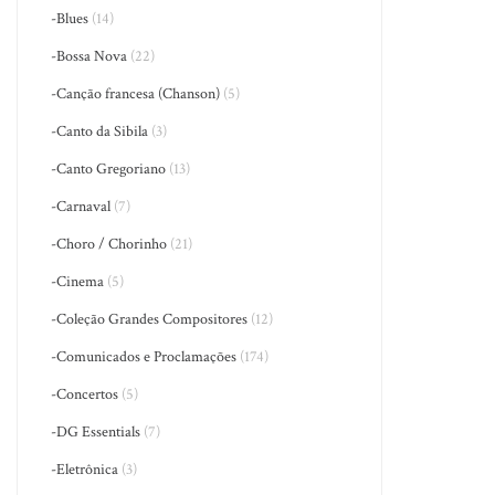
-Blues
(14)
-Bossa Nova
(22)
-Canção francesa (Chanson)
(5)
-Canto da Sibila
(3)
-Canto Gregoriano
(13)
-Carnaval
(7)
-Choro / Chorinho
(21)
-Cinema
(5)
-Coleção Grandes Compositores
(12)
-Comunicados e Proclamações
(174)
-Concertos
(5)
-DG Essentials
(7)
-Eletrônica
(3)