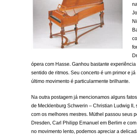
na
Jo
Ni
Ba
co
fo
Dr
ópera com Hasse. Ganhou bastante experiência 
sentido de ritmos. Seu concerto é um primor e já
último movimento é particularmente brilhante.
Na outra postagem já mencionamos alguns fatos
de Mecklenburg Schwerin – Christian Ludwig II, s
com os melhores mestres. Müthel passou seus 
Dresden, Carl Philipp Emanuel em Berlim e co
no movimento lento, podemos apreciar a delicad