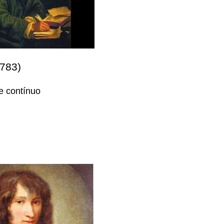
1783)
e contínuo