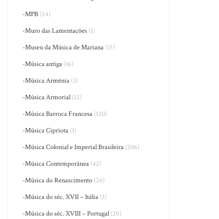
-MPB
(54)
-Muro das Lamentações
(1)
-Museu da Música de Mariana
(15)
-Música antiga
(16)
-Música Armênia
(3)
-Música Armorial
(12)
-Música Barroca Francesa
(120)
-Música Cipriota
(1)
-Música Colonial e Imperial Brasileira
(206)
-Música Contemporânea
(42)
-Música do Renascimento
(26)
-Música do séc. XVII – Itália
(3)
-Música do séc. XVIII – Portugal
(20)