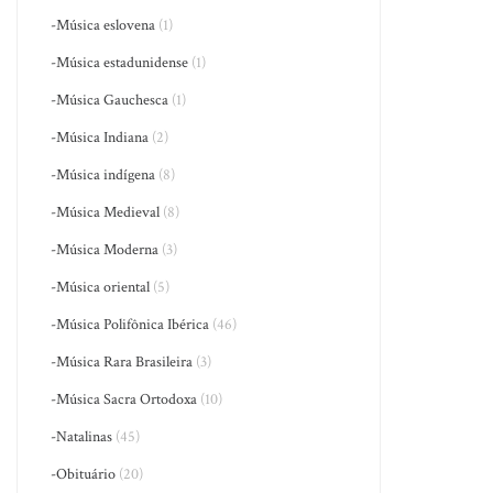
-Música eslovena
(1)
-Música estadunidense
(1)
-Música Gauchesca
(1)
-Música Indiana
(2)
-Música indígena
(8)
-Música Medieval
(8)
-Música Moderna
(3)
-Música oriental
(5)
-Música Polifônica Ibérica
(46)
-Música Rara Brasileira
(3)
-Música Sacra Ortodoxa
(10)
-Natalinas
(45)
-Obituário
(20)