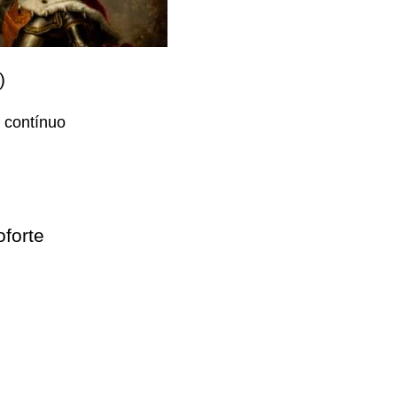
)
 contínuo
oforte