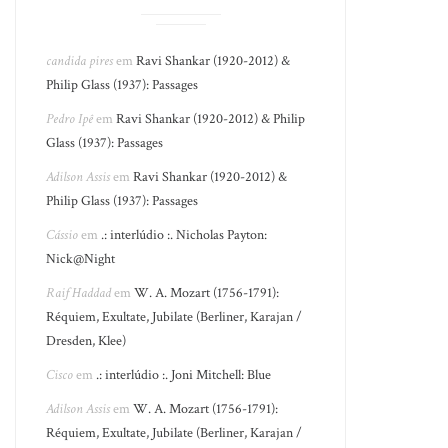
candida pires
em
Ravi Shankar (1920-2012) &
Philip Glass (1937): Passages
Pedro Ipê
em
Ravi Shankar (1920-2012) & Philip
Glass (1937): Passages
Adilson Assis
em
Ravi Shankar (1920-2012) &
Philip Glass (1937): Passages
Cássio
em
.: interlúdio :. Nicholas Payton:
Nick@Night
Raif Haddad
em
W. A. Mozart (1756-1791):
Réquiem, Exultate, Jubilate (Berliner, Karajan /
Dresden, Klee)
Cisco
em
.: interlúdio :. Joni Mitchell: Blue
Adilson Assis
em
W. A. Mozart (1756-1791):
Réquiem, Exultate, Jubilate (Berliner, Karajan /