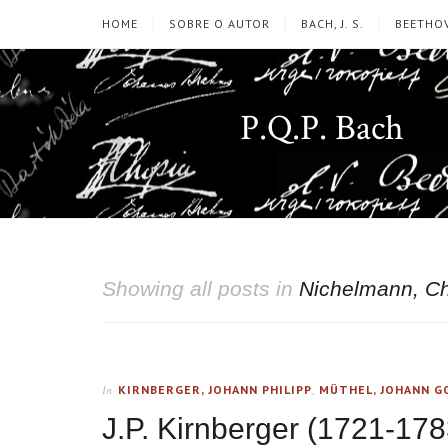
HOME
SOBRE O AUTOR
BACH, J. S.
BEETHOV
P.Q.P. Bach
Showing all posts in
Nichelmann, Ch
KIRNBERGER, JOHANN PHILIPP
,
MÜTHEL, JOHANN G
In
J.P. Kirnberger (1721-17