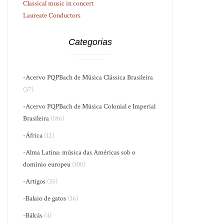
Classical music in concert
Laureate Conductors
Categorias
-Acervo PQPBach de Música Clássica Brasileira
(37)
-Acervo PQPBach de Música Colonial e Imperial
Brasileira
(186)
-África
(12)
-Alma Latina: música das Américas sob o
domínio europeu
(100)
-Artigos
(35)
-Balaio de gatos
(36)
-Bálcãs
(4)