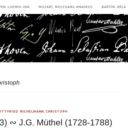
EN, LUDWIG VAN
MOZART, WOLFGANG AMADEUS
BARTÓK, BÉLA
ristoph
OTTFRIED
,
NICHELMANN, CHRISTOPH
83) ∾ J.G. Müthel (1728-1788)