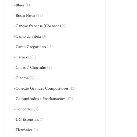
-Blues
(14)
-Bossa Nova
(22)
-Canção francesa (Chanson)
(5)
-Canto da Sibila
(3)
-Canto Gregoriano
(13)
-Carnaval
(7)
-Choro / Chorinho
(21)
-Cinema
(5)
-Coleção Grandes Compositores
(12)
-Comunicados e Proclamações
(174)
-Concertos
(5)
-DG Essentials
(7)
-Eletrônica
(3)