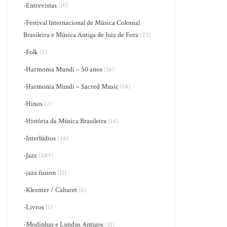
-Entrevistas
(10)
-Festival Internacional de Música Colonial
Brasileira e Música Antiga de Juiz de Fora
(23)
-Folk
(5)
-Harmonia Mundi – 50 anos
(16)
-Harmonia Mundi – Sacred Music
(14)
-Hinos
(2)
-História da Música Brasileira
(14)
-Interlúdios
(48)
-Jazz
(589)
-jazz fusion
(11)
-Klezmer / Cabaret
(6)
-Livros
(1)
-Modinhas e Lundus Antigos
(31)