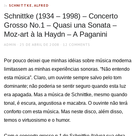
SCHNITTKE, ALFRED
In
Schnittke (1934 – 1998) – Concerto
Grosso No.1 – Quasi una Sonata –
Moz-art à la Haydn – A Paganini
AUTHOR
POSTED
ADMIN
25 DE ABRIL DE 2008
12 COMMENTS
ON
Por pouco deixei que minhas idéias sobre música moderna
limitassem as minhas experiências sonoras. “Não entendo
esta música”. Claro, um ouvinte sempre salvo pelo tom
dominante; não poderia se sentir seguro quando esta luz
era apagada. Mas a música de Schnittke, mesmo quando
tonal, é escura, angustiosa e macabra. O ouvinte não terá
conforto com esta música. Mas neste disco, além disso,
temos o virtuosismo e o humor.
Com o
concerto grosso n.1
de Schnittke (talvez sua obra