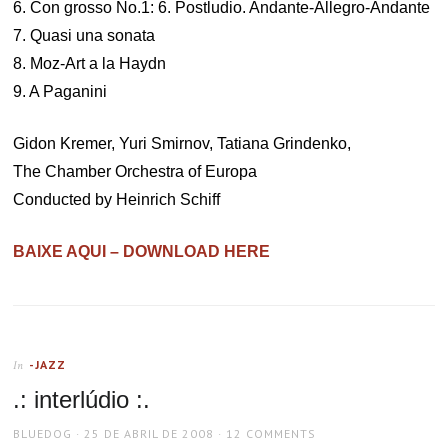
6. Con grosso No.1: 6. Postludio. Andante-Allegro-Andante
7. Quasi una sonata
8. Moz-Art a la Haydn
9. A Paganini
Gidon Kremer, Yuri Smirnov, Tatiana Grindenko,
The Chamber Orchestra of Europa
Conducted by Heinrich Schiff
BAIXE AQUI – DOWNLOAD HERE
-JAZZ
In
.: interlúdio :.
AUTHOR
POSTED
BLUEDOG
25 DE ABRIL DE 2008
12 COMMENTS