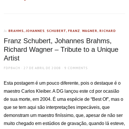
BRAHMS, JOHANNES
,
SCHUBERT, FRANZ
,
WAGNER, RICHARD
In
Franz Schubert, Johannes Brahms,
Richard Wagner – Tribute to a Unique
Artist
AUTHOR
POSTED
FDPBACH
27 DE ABRIL DE 2008
9 COMMENTS
ON
Esta postagem é um pouco diferente, pois o destaque é o
maestro Carlos Kleiber. A DG lançou este cd por ocasião
de sua morte, em 2004. É uma espécie de “Best Of”, mas o
que se tem aqui são interpretações impecáveis, que
demonstram um maestro finíssimo, que, apesar de não ser
muito chegado em estúdios de gravação, quando lá esteve,