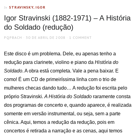
STRAVINSKY, IGOR
In
Igor Stravinski (1882-1971) – A História
do Soldado (redução)
AUTHOR
POSTED
PQPBACH
30 DE ABRIL DE 2008
1 COMMENT
ON
Este disco é um problema. Dele, eu apenas tenho a
redução para clarinete, violino e piano da
História do
Soldado
. A obra está completa. Vale a pena baixar. E
como! É um CD de primeiríssima linha com o trio de
mulheres checas dando tudo… A redução foi escrita pelo
próprio Stravinski.
A História do Soldado
raramente consta
dos programas de concerto e, quando aparece, é realizada
somente em versão instrumental, ou seja, sem a parte
cênica. Aqui, temos a redução da redução, pois em
concertos é retirada a narração e as cenas, aqui temos