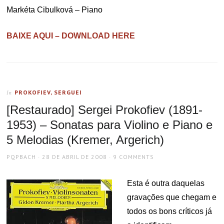
Markéta Cibulková – Piano
BAIXE AQUI – DOWNLOAD HERE
PROKOFIEV, SERGUEI
In
[Restaurado] Sergei Prokofiev (1891-
1953) – Sonatas para Violino e Piano e
5 Melodias (Kremer, Argerich)
AUTHOR
POSTED
PQPBACH
28 DE ABRIL DE 2008
9 COMMENTS
ON
Esta é outra daquelas
gravações que chegam e
todos os bons críticos já