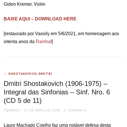
Gidon Kremer, Violin
BAIXE AQUI – DOWNLOAD HERE
[restaurado por Vassily em 5/6/2021, em homenagem aos
oitenta anos da
Rainha
!]
SHOSTAKOVICH, DMITRI
In
Dmitri Shostakovich (1906-1975) –
Integral das Sinfonias – Sinf. Nro. 6
(CD 5 de 11)
AUTHOR
POSTED
PQPBACH
27 DE ABRIL DE 2008
2 COMMENTS
ON
Lauro Machado Coelho faz uma notável defesa desta