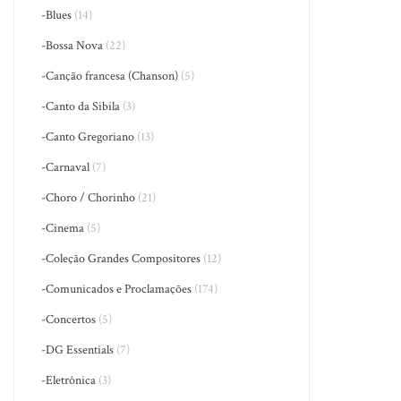
-Blues
(14)
-Bossa Nova
(22)
-Canção francesa (Chanson)
(5)
-Canto da Sibila
(3)
-Canto Gregoriano
(13)
-Carnaval
(7)
-Choro / Chorinho
(21)
-Cinema
(5)
-Coleção Grandes Compositores
(12)
-Comunicados e Proclamações
(174)
-Concertos
(5)
-DG Essentials
(7)
-Eletrônica
(3)