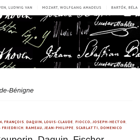
EN, LUDWIG VAN
MOZART, WOLFGANG AMADEUS
BARTÓK, BÉLA
ude-Bénigne
N, FRANÇOIS
,
DAQUIN, LOUIS-CLAUDE
,
FIOCCO, JOSEPH-HECTOR
,
 FRIEDRICH
,
RAMEAU, JEAN-PHILIPPE
,
SCARLATTI, DOMENICO
Couperin, Daquin, Fischer,