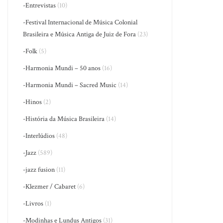
-Entrevistas
(10)
-Festival Internacional de Música Colonial
Brasileira e Música Antiga de Juiz de Fora
(23)
-Folk
(5)
-Harmonia Mundi – 50 anos
(16)
-Harmonia Mundi – Sacred Music
(14)
-Hinos
(2)
-História da Música Brasileira
(14)
-Interlúdios
(48)
-Jazz
(589)
-jazz fusion
(11)
-Klezmer / Cabaret
(6)
-Livros
(1)
-Modinhas e Lundus Antigos
(31)