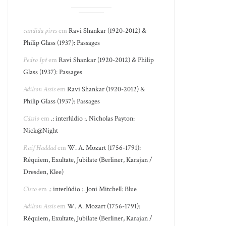
candida pires
em
Ravi Shankar (1920-2012) &
Philip Glass (1937): Passages
Pedro Ipê
em
Ravi Shankar (1920-2012) & Philip
Glass (1937): Passages
Adilson Assis
em
Ravi Shankar (1920-2012) &
Philip Glass (1937): Passages
Cássio
em
.: interlúdio :. Nicholas Payton:
Nick@Night
Raif Haddad
em
W. A. Mozart (1756-1791):
Réquiem, Exultate, Jubilate (Berliner, Karajan /
Dresden, Klee)
Cisco
em
.: interlúdio :. Joni Mitchell: Blue
Adilson Assis
em
W. A. Mozart (1756-1791):
Réquiem, Exultate, Jubilate (Berliner, Karajan /