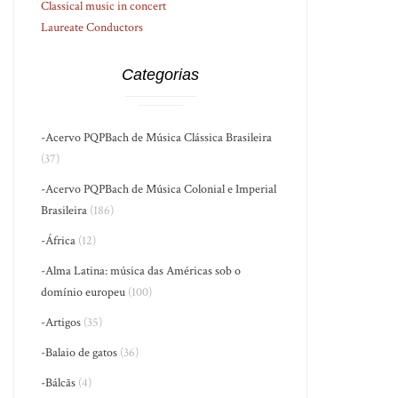
Classical music in concert
Laureate Conductors
Categorias
-Acervo PQPBach de Música Clássica Brasileira
(37)
-Acervo PQPBach de Música Colonial e Imperial
Brasileira
(186)
-África
(12)
-Alma Latina: música das Américas sob o
domínio europeu
(100)
-Artigos
(35)
-Balaio de gatos
(36)
-Bálcãs
(4)