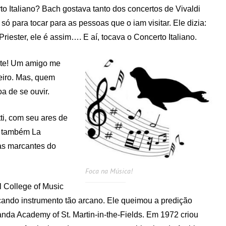
to Italiano? Bach gostava tanto dos concertos de Vivaldi
só para tocar para as pessoas que o iam visitar. Ele dizia:
 Priester, ele é assim…. E aí, tocava o Concerto Italiano.
nte! Um amigo me
eiro. Mas, quem
a de se ouvir.
ti, com seu ares de
e também La
as marcantes do
Foca na Música!
 College of Music
cando instrumento tão arcano. Ele queimou a predição
anda Academy of St. Martin-in-the-Fields. Em 1972 criou