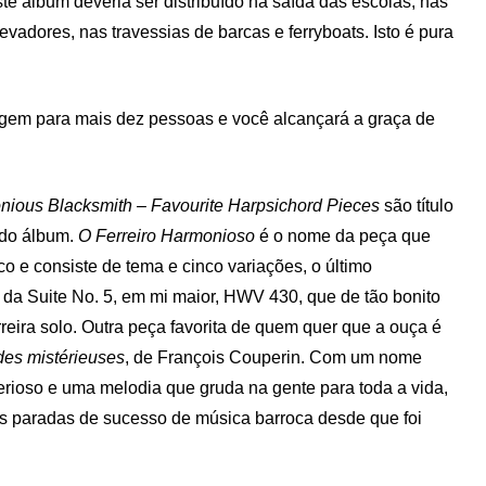
te álbum deveria ser distribuído na saída das escolas, nas
levadores, nas travessias de barcas e ferryboats. Isto é pura
stagem para mais dez pessoas e você alcançará a graça de
ious Blacksmith – Favourite Harpsichord Pieces
são título
o do álbum.
O Ferreiro Harmonioso
é o nome da peça que
sco e consiste de tema e cinco variações, o último
da Suite No. 5, em mi maior, HWV 430, que de tão bonito
reira solo. Outra peça favorita de quem quer que a ouça é
des mistérieuses
, de François Couperin. Com um nome
erioso e uma melodia que gruda na gente para toda a vida,
as paradas de sucesso de música barroca desde que foi