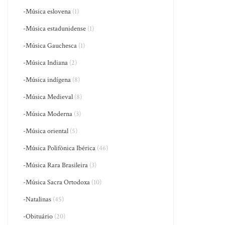
-Música eslovena
(1)
-Música estadunidense
(1)
-Música Gauchesca
(1)
-Música Indiana
(2)
-Música indígena
(8)
-Música Medieval
(8)
-Música Moderna
(3)
-Música oriental
(5)
-Música Polifônica Ibérica
(46)
-Música Rara Brasileira
(3)
-Música Sacra Ortodoxa
(10)
-Natalinas
(45)
-Obituário
(20)