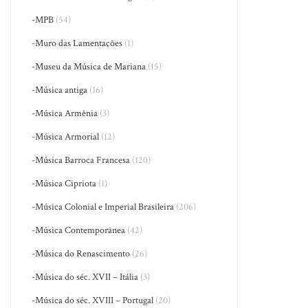
-MPB
(54)
-Muro das Lamentações
(1)
-Museu da Música de Mariana
(15)
-Música antiga
(16)
-Música Armênia
(3)
-Música Armorial
(12)
-Música Barroca Francesa
(120)
-Música Cipriota
(1)
-Música Colonial e Imperial Brasileira
(206)
-Música Contemporânea
(42)
-Música do Renascimento
(26)
-Música do séc. XVII – Itália
(3)
-Música do séc. XVIII – Portugal
(20)