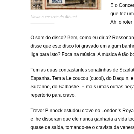
E o Concer
que fez um 
Havia o cassette do álbum!
Ah, o roter
O som do disco? Bem, como eu diria? Ressona
disse que este disco foi gravado em algum banh
liga para isto? Foca na música! A música é tão bo
Tem as duas contrastantes sonatinhas de Scarlat
Espanha. Tem a Le coucou (cuco!), do Daquin, 
Suzanne, do Balbastre. E mais umas outras peç
repertório para cravo.
Trevor Pinnock estudou cravo no London’s Royal
e lhe disseram que ele nunca ganharia a vida to
quase de saída, tornando-se o cravista da vener