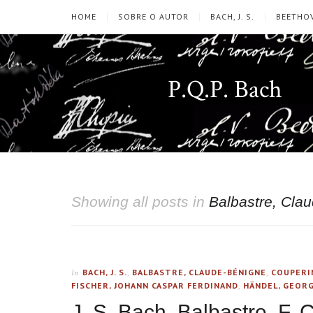
HOME
SOBRE O AUTOR
BACH, J. S.
BEETHOV
P.Q.P. Bach
Showing all posts in
Balbastre, Cla
BACH, J. S.
,
BALBASTRE, CLAUDE-BÉNIGNE
,
COUPERI
In
FISCHER, JOHANN CASPAR FERDINAND
,
HÄNDEL, GEORG
J. S. Bach, Balbastre, F. 