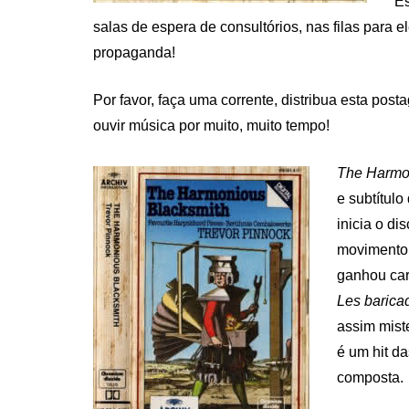
Es
salas de espera de consultórios, nas filas para e
propaganda!
Por favor, faça uma corrente, distribua esta po
ouvir música por muito, muito tempo!
The Harmon
e subtítul
inicia o di
movimento 
ganhou car
Les barica
assim mist
é um hit d
composta.