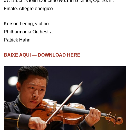
07. Bruch: Violin Concerto No.1 in G Minor, Op. 26: III.
Finale. Allegro energico
Kerson Leong, violino
Philharmonia Orchestra
Patrick Hahn
BAIXE AQUI — DOWNLOAD HERE