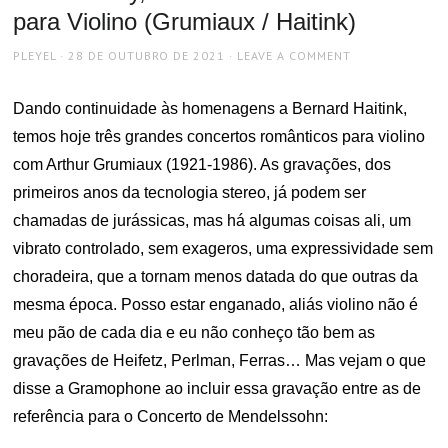
para Violino (Grumiaux / Haitink)
AUTHOR
POSTED
PLEYEL
28 DE OUTUBRO DE 2021
LEAVE A COMMENT
ON
Dando continuidade às homenagens a Bernard Haitink,
temos hoje três grandes concertos românticos para violino
com Arthur Grumiaux (1921-1986). As gravações, dos
primeiros anos da tecnologia stereo, já podem ser
chamadas de jurássicas, mas há algumas coisas ali, um
vibrato controlado, sem exageros, uma expressividade sem
choradeira, que a tornam menos datada do que outras da
mesma época. Posso estar enganado, aliás violino não é
meu pão de cada dia e eu não conheço tão bem as
gravações de Heifetz, Perlman, Ferras… Mas vejam o que
disse a Gramophone ao incluir essa gravação entre as de
referência para o Concerto de Mendelssohn: