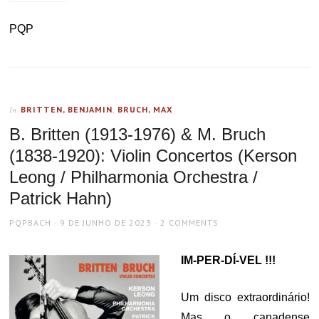
PQP
BRITTEN, BENJAMIN
,
BRUCH, MAX
In
B. Britten (1913-1976) & M. Bruch
(1838-1920): Violin Concertos (Kerson
Leong / Philharmonia Orchestra /
Patrick Hahn)
AUTHOR
POSTED
PQPBACH
9 DE JUNHO DE 2023
2 COMMENTS
ON
IM-PER-DÍ-VEL !!!
Um disco extraordinário!
Mas o canadense