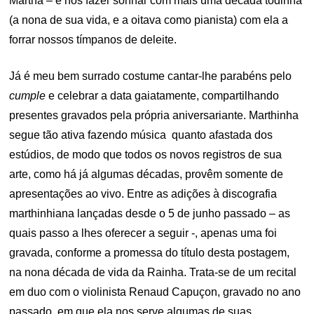
Martha – e nos fazer sonhar com mais uma década todinha
(a nona de sua vida, e a oitava como pianista) com ela a
forrar nossos tímpanos de deleite.
Já é meu bem surrado costume cantar-lhe parabéns pelo
cumple
e celebrar a data gaiatamente, compartilhando
presentes gravados pela própria aniversariante. Marthinha
segue tão ativa fazendo música quanto afastada dos
estúdios, de modo que todos os novos registros de sua
arte, como há já algumas décadas, provêm somente de
apresentações ao vivo. Entre as adições à discografia
marthinhiana lançadas desde o 5 de junho passado – as
quais passo a lhes oferecer a seguir -, apenas uma foi
gravada, conforme a promessa do título desta postagem,
na nona década de vida da Rainha. Trata-se de um recital
em duo com o violinista Renaud Capuçon, gravado no ano
passado, em que ela nos serve algumas de suas