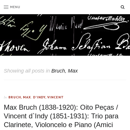
SE
MENU
Showing all posts in
Bruch, Max
BRUCH, MAX
,
D'INDY, VINCENT
In
Max Bruch (1838-1920): Oito Peças /
Vincent d`Indy (1851-1931): Trio para
Clarinete, Violoncelo e Piano (Amici