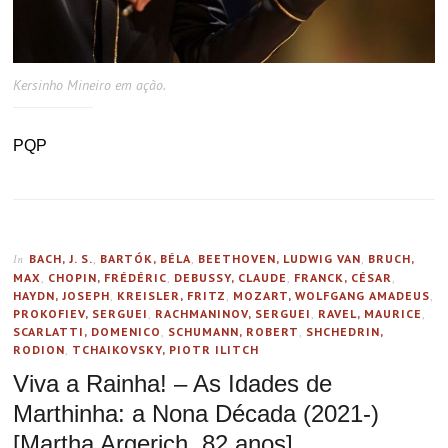
Kersinho Mineiro em ação.
PQP
BACH, J. S.
,
BARTÓK, BÉLA
,
BEETHOVEN, LUDWIG VAN
,
BRUCH,
In
MAX
,
CHOPIN, FRÉDÉRIC
,
DEBUSSY, CLAUDE
,
FRANCK, CÉSAR
,
HAYDN, JOSEPH
,
KREISLER, FRITZ
,
MOZART, WOLFGANG AMADEUS
,
PROKOFIEV, SERGUEI
,
RACHMANINOV, SERGUEI
,
RAVEL, MAURICE
,
SCARLATTI, DOMENICO
,
SCHUMANN, ROBERT
,
SHCHEDRIN,
RODION
,
TCHAIKOVSKY, PIOTR ILITCH
Viva a Rainha! – As Idades de
Marthinha: a Nona Década (2021-)
[Martha Argerich, 82 anos]