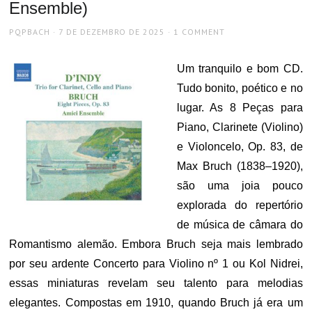
Ensemble)
AUTHOR
POSTED
PQPBACH
7 DE DEZEMBRO DE 2025
1 COMMENT
ON
Um tranquilo e bom CD.
Tudo bonito, poético e no
lugar. As 8 Peças para
Piano, Clarinete (Violino)
e Violoncelo, Op. 83, de
Max Bruch (1838–1920),
são uma joia pouco
explorada do repertório
de música de câmara do
Romantismo alemão. Embora Bruch seja mais lembrado
por seu ardente Concerto para Violino nº 1 ou Kol Nidrei,
essas miniaturas revelam seu talento para melodias
elegantes. Compostas em 1910, quando Bruch já era um