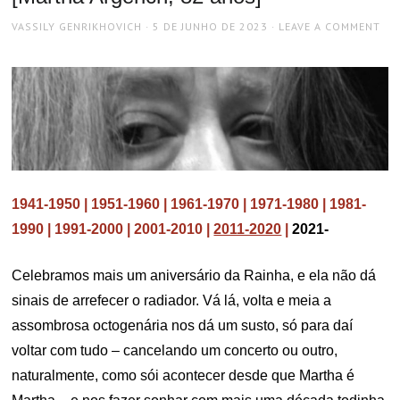
AUTHOR
POSTED
VASSILY GENRIKHOVICH
5 DE JUNHO DE 2023
LEAVE A COMMENT
ON
1941-1950
|
1951-1960
|
1961-1970
|
1971-1980
|
1981-
1990
|
1991-2000
|
2001-2010
|
2011-2020
|
2021-
Celebramos mais um aniversário da Rainha, e ela não dá
sinais de arrefecer o radiador. Vá lá, volta e meia a
assombrosa octogenária nos dá um susto, só para daí
voltar com tudo – cancelando um concerto ou outro,
naturalmente, como sói acontecer desde que Martha é