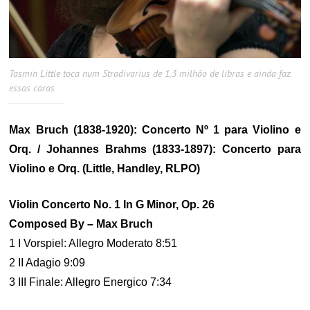
Tasmin Little toca num Stradivarius de 1,3 milhão de libras e ainda faz
essas caras
Max Bruch (1838-1920): Concerto Nº 1 para Violino e
Orq. / Johannes Brahms (1833-1897): Concerto para
Violino e Orq. (Little, Handley, RLPO)
Violin Concerto No. 1 In G Minor, Op. 26
Composed By – Max Bruch
1 I Vorspiel: Allegro Moderato 8:51
2 II Adagio 9:09
3 III Finale: Allegro Energico 7:34