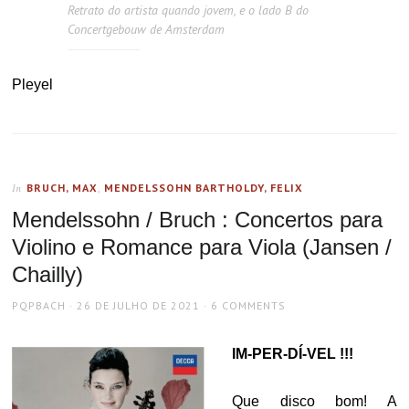
Retrato do artista quando jovem, e o lado B do
Concertgebouw de Amsterdam
Pleyel
BRUCH, MAX
,
MENDELSSOHN BARTHOLDY, FELIX
In
Mendelssohn / Bruch : Concertos para
Violino e Romance para Viola (Jansen /
Chailly)
AUTHOR
POSTED
PQPBACH
26 DE JULHO DE 2021
6 COMMENTS
ON
IM-PER-DÍ-VEL !!!
Que disco bom! A