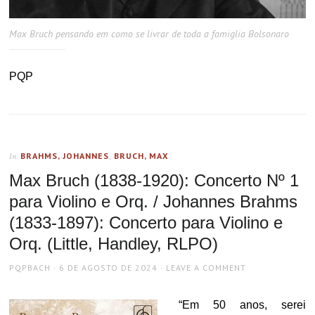
Max Bruch pensando em como se livrar de toda a famiglia Bolsonaro
PQP
BRAHMS, JOHANNES
,
BRUCH, MAX
In
Max Bruch (1838-1920): Concerto Nº 1
para Violino e Orq. / Johannes Brahms
(1833-1897): Concerto para Violino e
Orq. (Little, Handley, RLPO)
AUTHOR
POSTED
PQPBACH
6 DE AGOSTO DE 2024
LEAVE A COMMENT
ON
“Em 50 anos, serei