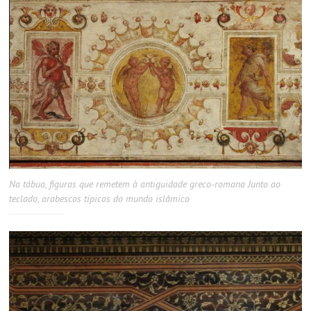
Na tábua, figuras que remetem à antiguidade greco-romana Junto ao
teclado, arabescos típicos do mundo islâmico