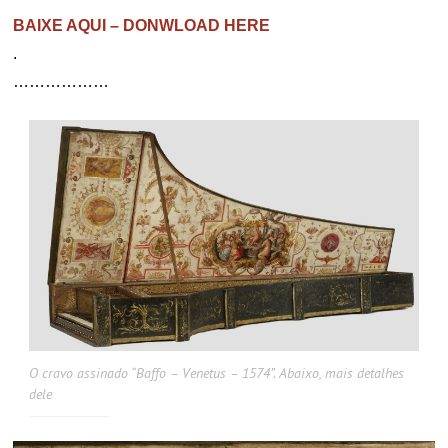
BAIXE AQUI – DONWLOAD HERE
.
………………
O cravo assinado “Baffo – Venetus – 1574”. Abaixo, mais detalhes
dele