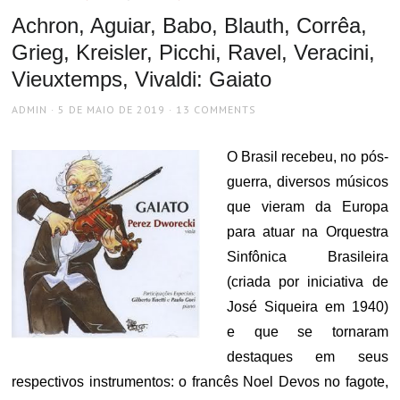
Achron, Aguiar, Babo, Blauth, Corrêa,
Grieg, Kreisler, Picchi, Ravel, Veracini,
Vieuxtemps, Vivaldi: Gaiato
AUTHOR
POSTED
ADMIN
5 DE MAIO DE 2019
13 COMMENTS
ON
O Brasil recebeu, no pós-
guerra, diversos músicos
que vieram da Europa
para atuar na Orquestra
Sinfônica Brasileira
(criada por iniciativa de
José Siqueira em 1940)
e que se tornaram
destaques em seus
respectivos instrumentos: o francês Noel Devos no fagote,