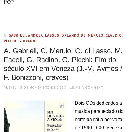
PQP
GABRIELI, ANDREA
,
LASSUS, ORLANDO DE
,
MERULO, CLAUDIO
,
In
PICCHI, GIOVANNI
A. Gabrieli, C. Merulo, O. di Lasso, M.
Facoli, G. Radino, G. Picchi: Fim do
século XVI em Veneza (J.-M. Aymes /
F. Bonizzoni, cravos)
AUTHOR
POSTED
PLEYEL
3 DE NOVEMBRO DE 2023
LEAVE A COMMENT
ON
Dois CDs dedicados à
música para teclado do
norte da Itália por volta
de 1590-1600. Veneza: