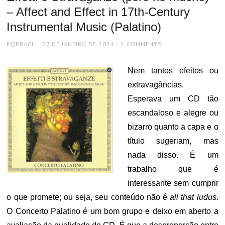
– Affect and Effect in 17th-Century
Instrumental Music (Palatino)
AUTHOR
POSTED
PQPBACH
27 DE JANEIRO DE 2024
2 COMMENTS
ON
Nem tantos efeitos ou
extravagâncias.
Esperava um CD tão
escandaloso e alegre ou
bizarro quanto a capa e o
título sugeriam, mas
nada disso. É um
trabalho que é
interessante sem cumprir
o que promete; ou seja, seu conteúdo não é
all that ludus
.
O Concerto Palatino é um bom grupo e deixo em aberto a