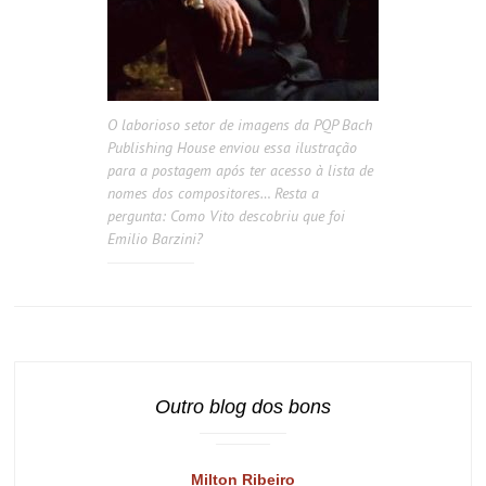
O laborioso setor de imagens da PQP Bach
Publishing House enviou essa ilustração
para a postagem após ter acesso à lista de
nomes dos compositores… Resta a
pergunta: Como Vito descobriu que foi
Emilio Barzini?
Outro blog dos bons
Milton Ribeiro