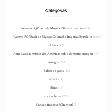
Categorias
-Acervo PQPBach de Música Clássica Brasileira
(37)
-Acervo PQPBach de Música Colonial e Imperial Brasileira
(186)
-África
(12)
-Alma Latina: música das Américas sob o domínio europeu
(100)
-Artigos
(35)
-Balaio de gatos
(36)
-Bálcãs
(4)
-Blues
(14)
-Bossa Nova
(22)
-Canção francesa (Chanson)
(5)