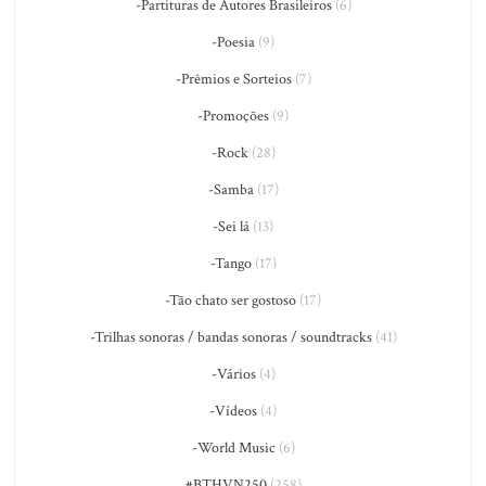
-Partituras de Autores Brasileiros
(6)
-Poesia
(9)
-Prêmios e Sorteios
(7)
-Promoções
(9)
-Rock
(28)
-Samba
(17)
-Sei lá
(13)
-Tango
(17)
-Tão chato ser gostoso
(17)
-Trilhas sonoras / bandas sonoras / soundtracks
(41)
-Vários
(4)
-Vídeos
(4)
-World Music
(6)
#BTHVN250
(258)