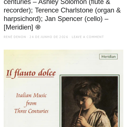
centuries – Ashley Solomon (flute &
recorder); Terence Charlstone (organ &
harpsichord); Jan Spencer (cello) –
[Meridien] ֎
AUTHOR
POSTED
RENÉ DENON
24 DE JUNHO DE 2026
LEAVE A COMMENT
ON