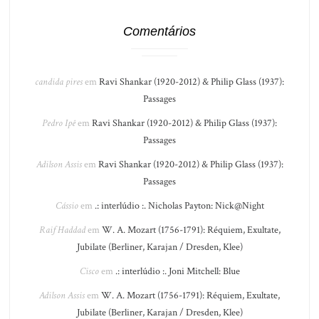
Comentários
candida pires
em
Ravi Shankar (1920-2012) & Philip Glass (1937):
Passages
Pedro Ipê
em
Ravi Shankar (1920-2012) & Philip Glass (1937):
Passages
Adilson Assis
em
Ravi Shankar (1920-2012) & Philip Glass (1937):
Passages
Cássio
em
.: interlúdio :. Nicholas Payton: Nick@Night
Raif Haddad
em
W. A. Mozart (1756-1791): Réquiem, Exultate,
Jubilate (Berliner, Karajan / Dresden, Klee)
Cisco
em
.: interlúdio :. Joni Mitchell: Blue
Adilson Assis
em
W. A. Mozart (1756-1791): Réquiem, Exultate,
Jubilate (Berliner, Karajan / Dresden, Klee)