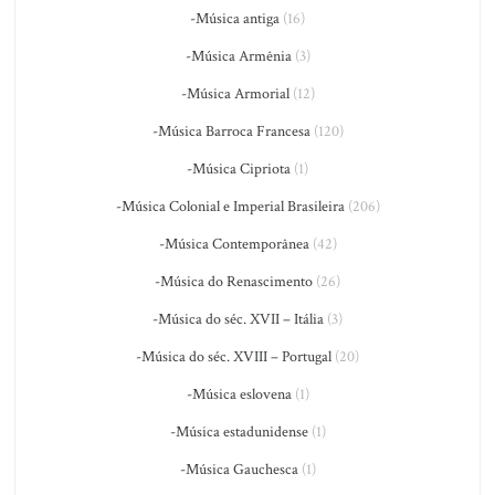
-Música antiga
(16)
-Música Armênia
(3)
-Música Armorial
(12)
-Música Barroca Francesa
(120)
-Música Cipriota
(1)
-Música Colonial e Imperial Brasileira
(206)
-Música Contemporânea
(42)
-Música do Renascimento
(26)
-Música do séc. XVII – Itália
(3)
-Música do séc. XVIII – Portugal
(20)
-Música eslovena
(1)
-Música estadunidense
(1)
-Música Gauchesca
(1)