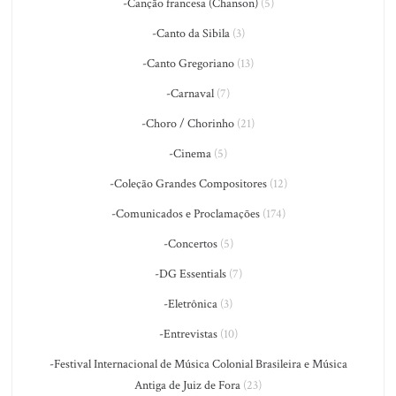
-Canção francesa (Chanson)
(5)
-Canto da Sibila
(3)
-Canto Gregoriano
(13)
-Carnaval
(7)
-Choro / Chorinho
(21)
-Cinema
(5)
-Coleção Grandes Compositores
(12)
-Comunicados e Proclamações
(174)
-Concertos
(5)
-DG Essentials
(7)
-Eletrônica
(3)
-Entrevistas
(10)
-Festival Internacional de Música Colonial Brasileira e Música
Antiga de Juiz de Fora
(23)