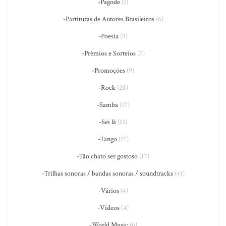
-Pagode
(1)
-Partituras de Autores Brasileiros
(6)
-Poesia
(9)
-Prêmios e Sorteios
(7)
-Promoções
(9)
-Rock
(28)
-Samba
(17)
-Sei lá
(13)
-Tango
(17)
-Tão chato ser gostoso
(17)
-Trilhas sonoras / bandas sonoras / soundtracks
(41)
-Vários
(4)
-Vídeos
(4)
-World Music
(6)