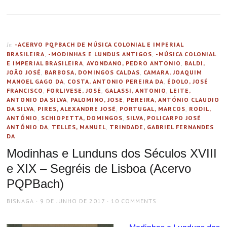
-ACERVO PQPBACH DE MÚSICA COLONIAL E IMPERIAL
In
BRASILEIRA
,
-MODINHAS E LUNDUS ANTIGOS
,
-MÚSICA COLONIAL
E IMPERIAL BRASILEIRA
,
AVONDANO, PEDRO ANTONIO
,
BALDI,
JOÃO JOSÉ
,
BARBOSA, DOMINGOS CALDAS
,
CAMARA, JOAQUIM
MANOEL GAGO DA
,
COSTA, ANTONIO PEREIRA DA
,
ÉDOLO, JOSÉ
FRANCISCO
,
FORLIVESE, JOSÉ
,
GALASSI, ANTONIO
,
LEITE,
ANTONIO DA SILVA
,
PALOMINO, JOSÉ
,
PEREIRA, ANTÓNIO CLÁUDIO
DA SILVA
,
PIRES, ALEXANDRE JOSÉ
,
PORTUGAL, MARCOS
,
RODIL,
ANTÓNIO
,
SCHIOPETTA, DOMINGOS
,
SILVA, POLICARPO JOSÉ
ANTÓNIO DA
,
TELLES, MANUEL
,
TRINDADE, GABRIEL FERNANDES
DA
Modinhas e Lunduns dos Séculos XVIII
e XIX – Segréis de Lisboa (Acervo
PQPBach)
AUTHOR
POSTED
BISNAGA
9 DE JUNHO DE 2017
10 COMMENTS
ON