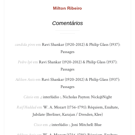
Milton Ribeiro
Comentários
candida pires
em
Ravi Shankar (1920-2012) & Philip Glass (1937):
Passages
Pedro Ipê
em
Ravi Shankar (1920-2012) & Philip Glass (1937):
Passages
Adilson Assis
em
Ravi Shankar (1920-2012) & Philip Glass (1937):
Passages
Cássio
em
.: interlúdio :. Nicholas Payton: Nick@Night
Raif Haddad
em
W. A. Mozart (1756-1791): Réquiem, Exultate,
Jubilate (Berliner, Karajan / Dresden, Klee)
Cisco
em
.: interlúdio :. Joni Mitchell: Blue