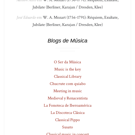
Adilson Assis
em
W. A. Mozart (1756-1791): Réquiem, Exultate,
Jubilate (Berliner, Karajan / Dresden, Klee)
José Eduardo
em
W. A. Mozart (1756-1791): Réquiem, Exultate,
Jubilate (Berliner, Karajan / Dresden, Klee)
Blogs de Música
O Ser da Música
Music is the key
Classical Library
Chucrute com quiabo
Meeting in music
Medieval y Renacentista
La Fonoteca de Iberoamérica
La Discoteca Clásica
Classical Pippo
Susato
Classical music in concert