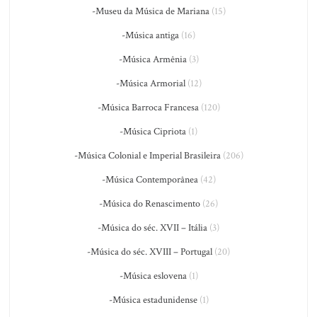
-Museu da Música de Mariana
(15)
-Música antiga
(16)
-Música Armênia
(3)
-Música Armorial
(12)
-Música Barroca Francesa
(120)
-Música Cipriota
(1)
-Música Colonial e Imperial Brasileira
(206)
-Música Contemporânea
(42)
-Música do Renascimento
(26)
-Música do séc. XVII – Itália
(3)
-Música do séc. XVIII – Portugal
(20)
-Música eslovena
(1)
-Música estadunidense
(1)