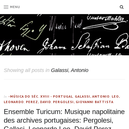
SE
MENU
Showing all posts in
Galassi, Antonio
-MÚSICA DO SÉC. XVIII - PORTUGAL
,
GALASSI, ANTONIO
,
LEO,
In
LEONARDO
,
PEREZ, DAVID
,
PERGOLESI, GIOVANNI BATTISTA
Ensemble Turicum: Musique napolitaine
des archives portugaises: Pergolesi,
Gallasi, Leonardo Leo, David Perez