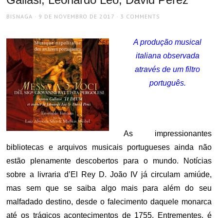
AUTHOR
POSTED
BISNAGA
9 DE NOVEMBRO DE 2017
3 COMMENTS
ON
A produção musical
italiana observada
através de um filtro
português.
As impressionantes
bibliotecas e arquivos musicais portugueses ainda não
estão plenamente descobertos para o mundo. Notícias
sobre a livraria d’El Rey D. João IV já circulam amiúde,
mas sem que se saiba algo mais para além do seu
malfadado destino, desde o falecimento daquele monarca
até os trágicos acontecimentos de 1755. Entrementes, é