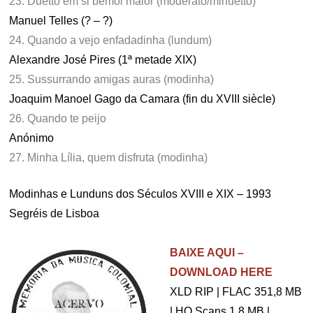
23. Duetto em si bemol maior (moderato/minuetto)
Manuel Telles (? – ?)
24. Quando a vejo enfadadinha (lundum)
Alexandre José Pires (1ª metade XIX)
25. Sussurrando amigas auras (modinha)
Joaquim Manoel Gago da Camara (fin du XVIII siècle)
26. Quando te peijo
Anónimo
27. Minha Lília, quem disfruta (modinha)
Modinhas e Lunduns dos Séculos XVIII e XIX – 1993
Segréis de Lisboa
.
BAIXE AQUI –
DOWNLOAD HERE
XLD RIP | FLAC 351,8 MB
| HQ Scans 1,8 MB |