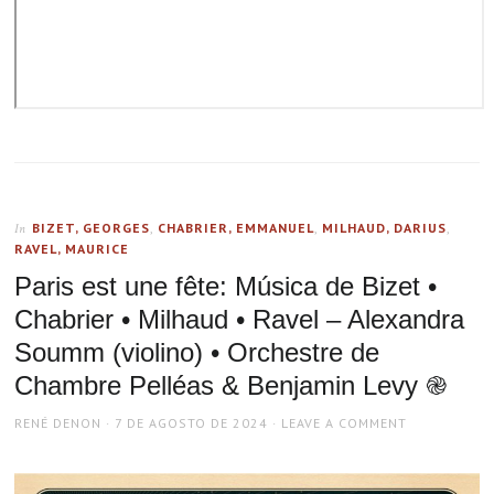
BIZET, GEORGES
,
CHABRIER, EMMANUEL
,
MILHAUD, DARIUS
,
In
RAVEL, MAURICE
Paris est une fête: Música de Bizet •
Chabrier • Milhaud • Ravel – Alexandra
Soumm (violino) • Orchestre de
Chambre Pelléas & Benjamin Levy ֎
AUTHOR
POSTED
RENÉ DENON
7 DE AGOSTO DE 2024
LEAVE A COMMENT
ON