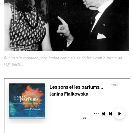
Rubinstein contando para Janina como ele se dá bem com a turma do
PQP Bach…