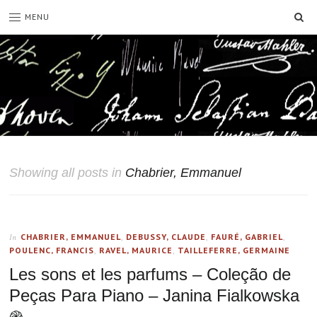
SE
MENU
Showing all posts in
Chabrier, Emmanuel
CHABRIER, EMMANUEL
,
DEBUSSY, CLAUDE
,
FAURÉ, GABRIEL
,
In
POULENC, FRANCIS
,
RAVEL, MAURICE
,
TAILLEFERRE, GERMAINE
Les sons et les parfums – Coleção de
Peças Para Piano – Janina Fialkowska
֎