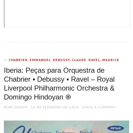
CHABRIER, EMMANUEL
,
DEBUSSY, CLAUDE
,
RAVEL, MAURICE
In
Iberia: Peças para Orquestra de
Chabrier • Debussy • Ravel – Royal
Liverpool Philharmonic Orchestra &
Domingo Hindoyan ֎
AUTHOR
POSTED
RENÉ DENON
16 DE FEVEREIRO DE 2026
LEAVE A COMMENT
ON