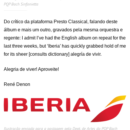
PQP Bach Sinfonietta
Do crítico da plataforma Presto Classical, falando deste
álbum e mais um outro, gravados pela mesma orquestra e
regente: I admit I’ve had the English album on repeat for the
last three weeks, but ‘Iberia’ has quickly grabbed hold of me
for its sheer [consults dictionary] alegría de vivir.
Alegria de viver! Aproveite!
René Denon
Ilustração enviada para a postagem pelo Dept. de Artes do PQP Bach