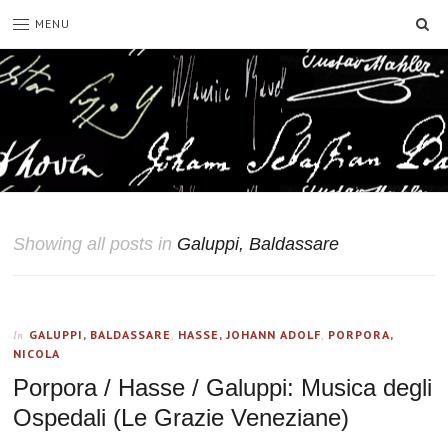
SE
MENU
Showing all posts in
Galuppi, Baldassare
GALUPPI, BALDASSARE
,
HASSE, JOHANN ADOLF
,
PORPORA,
In
NICOLA
Porpora / Hasse / Galuppi: Musica degli
Ospedali (Le Grazie Veneziane)