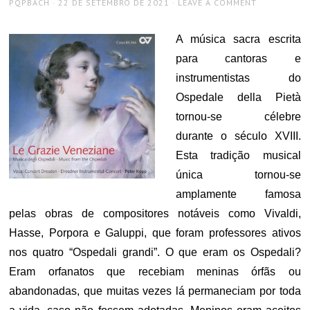
AUTHOR
POSTED
PQPBACH
22 DE SETEMBRO DE 2021
LEAVE A COMMENT
ON
A música sacra escrita
para cantoras e
instrumentistas do
Ospedale della Pietà
tornou-se célebre
durante o século XVIII.
Esta tradição musical
única tornou-se
amplamente famosa
pelas obras de compositores notáveis ​​como Vivaldi,
Hasse, Porpora e Galuppi, que foram professores ativos
nos quatro “Ospedali grandi”. O que eram os Ospedali?
Eram orfanatos que recebiam meninas órfãs ou
abandonadas, que muitas vezes lá permaneciam por toda