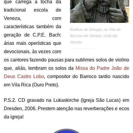
que carrega a tocha da
tradicional escola de
Veneza, com
características também da
Estátua de Galuppi, na ilha de
geração de C.P.E. Bach:
Burano em Veneza, onde ele
nasceu
árias mais operísticas que
devocionais, às vezes com
os cantores fazendo pausas para sublimes solos de violino
que, aliás, lembram os solos da
Missa do Padre João de
Deus Castro Lobo
, compositor do Barroco tardio nascido
em Vila Rica (Ouro Preto).
P.S.2. CD gravado na Lukaskirche (Igreja São Lucas) em
Dresden, 2006. Prestem atenção nas reverberações e ecos
da igreja!