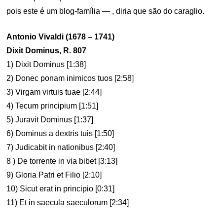
pois este é um blog-família — , diria que são do caraglio.
Antonio Vivaldi (1678 – 1741)
Dixit Dominus, R. 807
1) Dixit Dominus [1:38]
2) Donec ponam inimicos tuos [2:58]
3) Virgam virtuis tuae [2:44]
4) Tecum principium [1:51]
5) Juravit Dominus [1:37]
6) Dominus a dextris tuis [1:50]
7) Judicabit in nationibus [2:40]
8 ) De torrente in via bibet [3:13]
9) Gloria Patri et Filio [2:10]
10) Sicut erat in principio [0:31]
11) Et in saecula saeculorum [2:34]