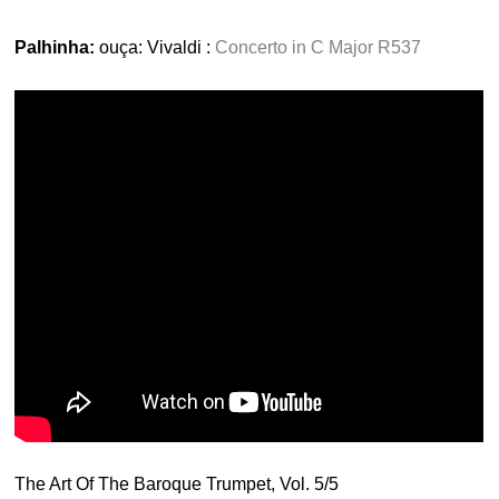
Palhinha:
ouça:
Vivaldi :
Concerto in C Major R537
The Art Of The Baroque Trumpet, Vol. 5/5