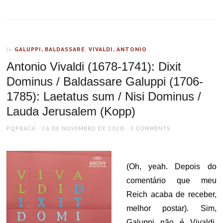
GALUPPI, BALDASSARE
,
VIVALDI, ANTONIO
In
Antonio Vivaldi (1678-1741): Dixit
Dominus / Baldassare Galuppi (1706-
1785): Laetatus sum / Nisi Dominus /
Lauda Jerusalem (Kopp)
AUTHOR
POSTED
PQPBACH
26 DE NOVEMBRO DE 2020
3 COMMENTS
ON
(Oh, yeah. Depois do
comentário que meu
Reich acaba de receber,
melhor postar). Sim,
Galuppi não é Vivaldi.