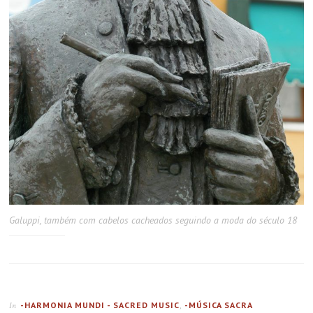
Galuppi, também com cabelos cacheados seguindo a moda do século 18
-HARMONIA MUNDI - SACRED MUSIC
,
-MÚSICA SACRA
In