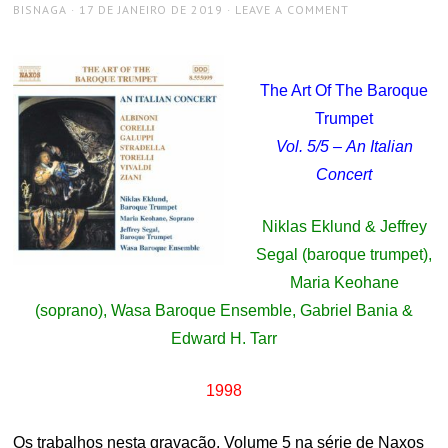
AUTHOR
POSTED
BISNAGA
17 DE JANEIRO DE 2019
LEAVE A COMMENT
ON
The Art Of The Baroque
Trumpet
Vol. 5/5 – An Italian
Concert
Niklas Eklund & Jeffrey
Segal (baroque trumpet),
Maria Keohane
(soprano), Wasa Baroque Ensemble, Gabriel Bania &
Edward H. Tarr
1998
Os trabalhos nesta gravação, Volume 5 na série de Naxos