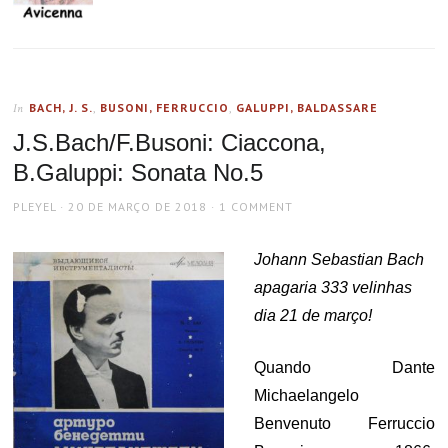
BACH, J. S.
,
BUSONI, FERRUCCIO
,
GALUPPI, BALDASSARE
In
J.S.Bach/F.Busoni: Ciaccona,
B.Galuppi: Sonata No.5
AUTHOR
POSTED
PLEYEL
20 DE MARÇO DE 2018
1 COMMENT
ON
Johann Sebastian Bach
apagaria 333 velinhas
dia 21 de março!
Quando Dante
Michaelangelo
Benvenuto Ferruccio