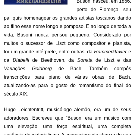
Busoni nasceu, em 1866,
perto de Florença, seu
pai quis homenagear os grandes artistas toscanos dando
ao filho esse nome longo e pomposo. E ao longo de toda a
vida, Busoni nunca pensou pequeno. Considerado por
muitos o sucessor de Liszt como compositor e pianista,
foi um grande intérprete, entre outras, da
Hammerklavier
e
da
Diabelli
de Beethoven, da
Sonata
de Liszt e das
Variações Goldberg
de Bach. Também compôs
transcrições para piano de várias obras de Bach,
atualizando-as para o gosto do romantismo do final do
século XIX.
Hugo Leichtentritt, musicólogo alemão, era um de seus
adoradores. Escreveu que “Busoni era um músico com
uma elevação, uma força espiritual, uma completa
ausência de materialismo. A impressionante clareza de sua