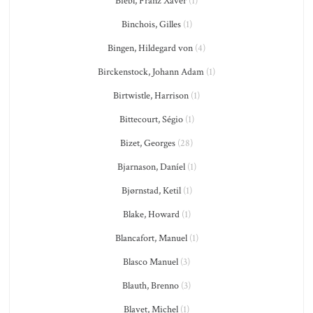
Biebl, Franz Xaver
(1)
Binchois, Gilles
(1)
Bingen, Hildegard von
(4)
Birckenstock, Johann Adam
(1)
Birtwistle, Harrison
(1)
Bittecourt, Ségio
(1)
Bizet, Georges
(28)
Bjarnason, Daníel
(1)
Bjørnstad, Ketil
(1)
Blake, Howard
(1)
Blancafort, Manuel
(1)
Blasco Manuel
(3)
Blauth, Brenno
(3)
Blavet, Michel
(1)