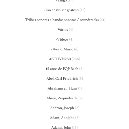
-Tango
(17)
-Tão chato ser gostoso
(17)
-Trilhas sonoras / bandas sonoras / soundtracks
(41)
-Vários
(4)
-Vídeos
(4)
-World Music
(6)
#BTHVN250
(258)
15 anos de PQP Bach
(8)
Abel, Carl Friedrich
(5)
Abrahamsen, Hans
(1)
Abreu, Zequinha de
(2)
Achron, Joseph
(2)
Adam, Adolphe
(2)
Adams, John
(15)