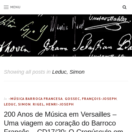
SE
MENU
Showing all posts in
Leduc, Simon
-MÚSICA BARROCA FRANCESA
,
GOSSEC, FRANÇOIS-JOSEPH
,
In
LEDUC, SIMON
,
RIGEL, HENRI-JOSEPH
200 Anos de Música em Versailles –
Uma viagem ao coração do Barroco
Francês – CD17/20: O Crepúsculo em