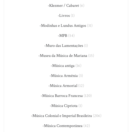
-Klezmer / Cabaret
(6)
-Livros
(1)
-Modinhas e Lundus Antigos
(31)
-MPB
(54)
-Muro das Lamentações
(1)
-Museu da Música de Mariana
(15)
-Música antiga
(16)
-Música Armênia
(3)
-Música Armorial
(12)
-Música Barroca Francesa
(120)
-Música Cipriota
(1)
-Música Colonial e Imperial Brasileira
(206)
-Música Contemporânea
(42)