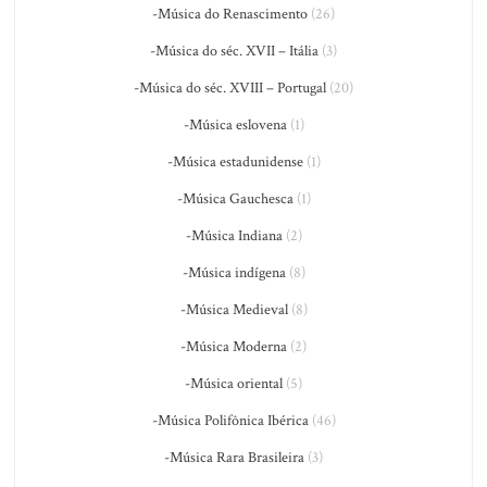
-Música do Renascimento
(26)
-Música do séc. XVII – Itália
(3)
-Música do séc. XVIII – Portugal
(20)
-Música eslovena
(1)
-Música estadunidense
(1)
-Música Gauchesca
(1)
-Música Indiana
(2)
-Música indígena
(8)
-Música Medieval
(8)
-Música Moderna
(2)
-Música oriental
(5)
-Música Polifônica Ibérica
(46)
-Música Rara Brasileira
(3)