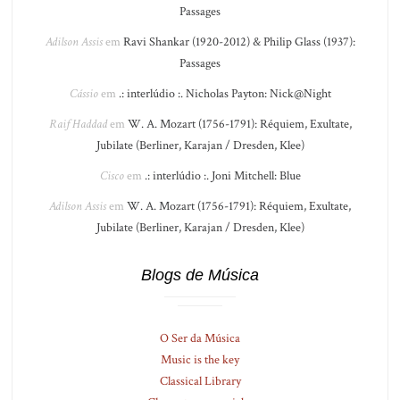
Passages
Adilson Assis
em
Ravi Shankar (1920-2012) & Philip Glass (1937):
Passages
Cássio
em
.: interlúdio :. Nicholas Payton: Nick@Night
Raif Haddad
em
W. A. Mozart (1756-1791): Réquiem, Exultate,
Jubilate (Berliner, Karajan / Dresden, Klee)
Cisco
em
.: interlúdio :. Joni Mitchell: Blue
Adilson Assis
em
W. A. Mozart (1756-1791): Réquiem, Exultate,
Jubilate (Berliner, Karajan / Dresden, Klee)
Blogs de Música
O Ser da Música
Music is the key
Classical Library