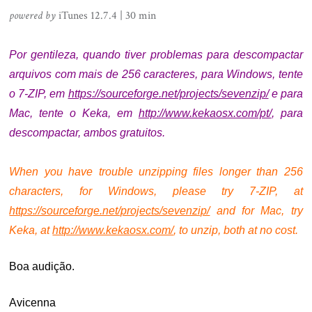
powered by
iTunes 12.7.4 | 30 min
.
Por gentileza, quando tiver problemas para descompactar
arquivos com mais de 256 caracteres, para Windows, tente
o 7-ZIP, em
https://sourceforge.net/projects/sevenzip/
e p
ara
Mac, tente o Keka, em
http://www.kekaosx.com/pt/
, para
descompactar, ambos gratuitos.
.
When you have trouble unzipping files longer than 256
characters, for Windows, please try 7-ZIP, at
https://sourceforge.net/projects/sevenzip/
and f
or Mac, try
Keka, at
http://www.kekaosx.com/
, to unzip, both at no cost.
Boa audição.
Avicenna