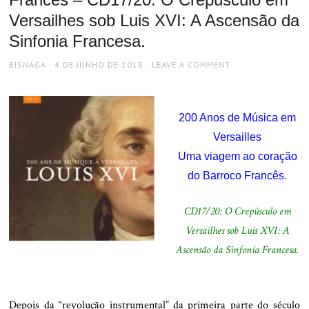
Versailhes sob Luis XVI: A Ascensão da
Sinfonia Francesa.
AUTHOR
POSTED
BISNAGA
4 DE JUNHO DE 2018
LEAVE A COMMENT
ON
200 Anos de Música em
Versailles
Uma viagem ao coração
do Barroco Francês.
CD17/20: O Crepúsculo em
Versailhes sob Luis XVI: A
Ascensão da Sinfonia Francesa.
.
Depois da “revolução instrumental” da primeira parte do século