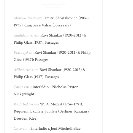
Marcelo devoto
em
Dmitri Shostakovich (1906-
1975): Canções e Valsas (coisa rara)
candida pires
em
Ravi Shankar (1920-2012) &
Philip Glass (1937): Passages
Pedro Ipê
em
Ravi Shankar (1920-2012) & Philip
Glass (1937): Passages
Adilson Assis
em
Ravi Shankar (1920-2012) &
Philip Glass (1937): Passages
Cássio
em
.: interlúdio :. Nicholas Payton:
Nick@Night
Raif Haddad
em
W. A. Mozart (1756-1791):
Réquiem, Exultate, Jubilate (Berliner, Karajan /
Dresden, Klee)
Cisco
em
.: interlúdio :. Joni Mitchell: Blue