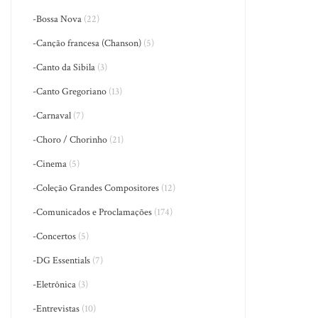
-Bossa Nova
(22)
-Canção francesa (Chanson)
(5)
-Canto da Sibila
(3)
-Canto Gregoriano
(13)
-Carnaval
(7)
-Choro / Chorinho
(21)
-Cinema
(5)
-Coleção Grandes Compositores
(12)
-Comunicados e Proclamações
(174)
-Concertos
(5)
-DG Essentials
(7)
-Eletrônica
(3)
-Entrevistas
(10)