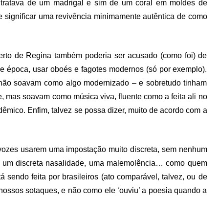
 tratava de um madrigal e sim de um coral em moldes de
de significar uma revivência minimamente autêntica de como
berto de Regina também poderia ser acusado (como foi) de
 de época, usar oboés e fagotes modernos (só por exemplo).
 não soavam como algo modernizado – e sobretudo tinham
 mas soavam como música viva, fluente como a feita ali no
êmico. Enfim, talvez se possa dizer, muito de acordo com a
s vozes usarem uma impostação muito discreta, sem nenhum
rem um discreta nasalidade, uma malemolência… como quem
sendo feita por brasileiros (ato comparável, talvez, ou de
ossos sotaques, e não como ele ‘ouviu’ a poesia quando a