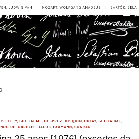
EN, LUDWIG VAN
MOZART, WOLFGANG AMADEUS
BARTÓK, BÉLA
o
OSTELEY, GUILLAUME
,
DESPREZ, JOSQUIN
,
DUFAY, GUILLAUME
,
ANDO DE
,
OBRECHT, JACOB
,
PAUMANN, CONRAD
na 25 anos [1976] (excertos da