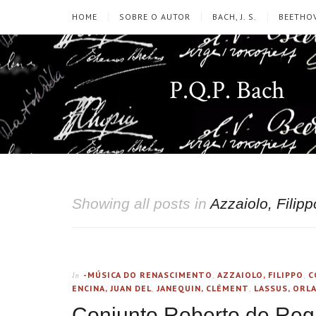
HOME
SOBRE O AUTOR
BACH, J. S.
BEETHOV
P.Q.P. Bach
Showing all posts in
Azzaiolo, Filipp
-MÚSICA DO RENASCIMENTO
,
AZZAIOLO, FILIPPO
,
C
In
ENCINA, JUAN DEL
,
JANEQUIN, CLÉMENT
,
LASSUS, ORL
Conjunto Roberto de Regi