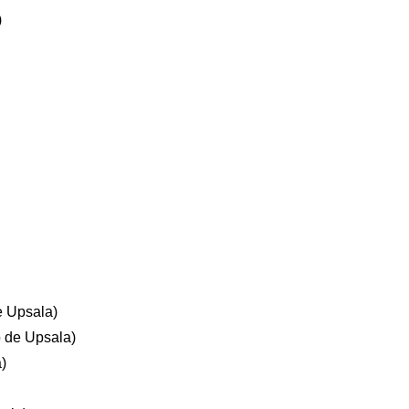
)
e Upsala)
o de Upsala)
)