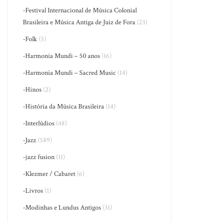
-Festival Internacional de Música Colonial
Brasileira e Música Antiga de Juiz de Fora
(23)
-Folk
(5)
-Harmonia Mundi – 50 anos
(16)
-Harmonia Mundi – Sacred Music
(14)
-Hinos
(2)
-História da Música Brasileira
(14)
-Interlúdios
(48)
-Jazz
(589)
-jazz fusion
(11)
-Klezmer / Cabaret
(6)
-Livros
(1)
-Modinhas e Lundus Antigos
(31)