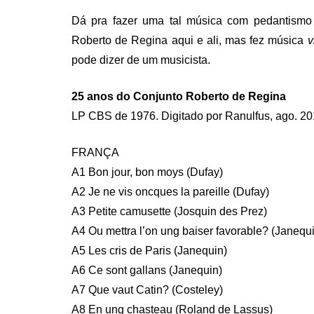
Dá pra fazer uma tal música com pedantismo 
Roberto de Regina aqui e ali, mas fez música
v
pode dizer de um musicista.
25 anos do Conjunto Roberto de Regina
LP CBS de 1976. Digitado por Ranulfus, ago. 2
FRANÇA
A1 Bon jour, bon moys (Dufay)
A2 Je ne vis oncques la pareille (Dufay)
A3 Petite camusette (Josquin des Prez)
A4 Ou mettra l’on ung baiser favorable? (Janequ
A5 Les cris de Paris (Janequin)
A6 Ce sont gallans (Janequin)
A7 Que vaut Catin? (Costeley)
A8 En ung chasteau (Roland de Lassus)