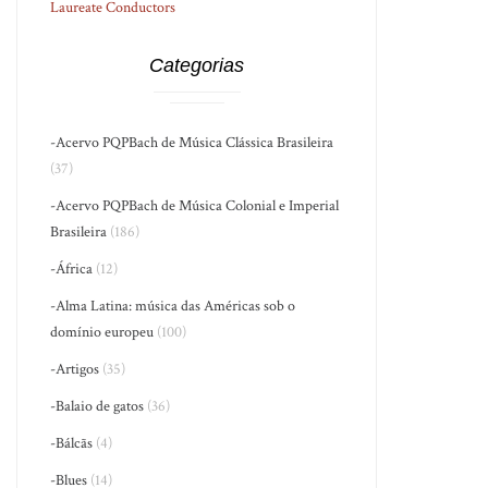
Laureate Conductors
Categorias
-Acervo PQPBach de Música Clássica Brasileira
(37)
-Acervo PQPBach de Música Colonial e Imperial
Brasileira
(186)
-África
(12)
-Alma Latina: música das Américas sob o
domínio europeu
(100)
-Artigos
(35)
-Balaio de gatos
(36)
-Bálcãs
(4)
-Blues
(14)