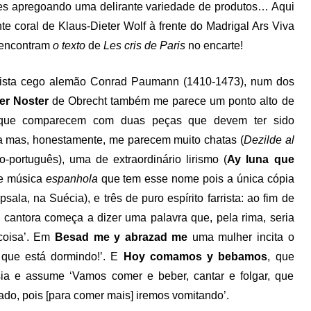
res apregoando uma delirante variedade de produtos… Aqui
te coral de Klaus-Dieter Wolf à frente do Madrigal Ars Viva
s encontram
o texto
de
Les cris de Paris
no encarte!
ista cego alemão Conrad Paumann (1410-1473), num dos
er Noster
de Obrecht também me parece um ponto alto de
, que comparecem com duas peças que devem ter sido
a mas, honestamente, me parecem muito chatas (
Dezilde al
-português), uma de extraordinário lirismo (
Ay luna que
de música
espanhola
que tem esse nome pois a única cópia
la, na Suécia), e três de puro espírito farrista: ao fim de
cantora começa a dizer uma palavra que, pela rima, seria
 coisa’. Em
Besad me y abrazad me
uma mulher incita o
 que está dormindo!’. E
Hoy comamos y bebamos
, que
isia e assume ‘Vamos comer e beber, cantar e folgar, que
do, pois [para comer mais] iremos vomitando’.