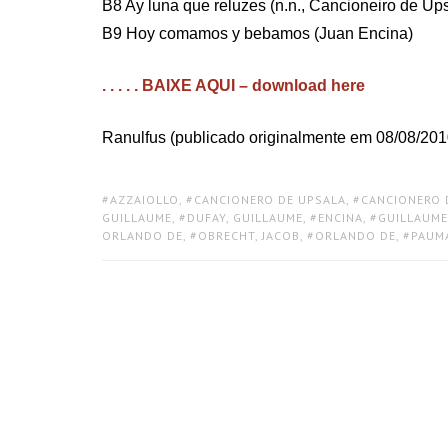
B8 Ay luna que reluzes (n.n., Cancioneiro de Up
B9 Hoy comamos y bebamos (Juan Encina)
. . . . . BAIXE AQUI – download here
Ranulfus (publicado originalmente em 08/08/201
TAGS:
AZZAIOLLO
,
CANCIONERO DE UPSALA
,
CANCIONERO 
GUILLAUME
,
DUFAY, GUILLAUME
,
ENCINA
,
GUILLAUME
ORLANDO DE
,
OBRECHT, JACOB
,
ORLANDO DE
,
PAUM