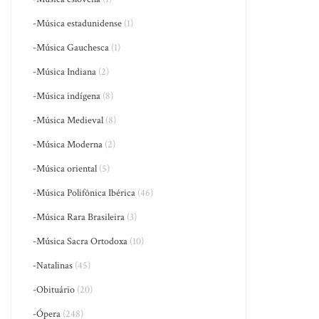
-Música estadunidense
(1)
-Música Gauchesca
(1)
-Música Indiana
(2)
-Música indígena
(8)
-Música Medieval
(8)
-Música Moderna
(2)
-Música oriental
(5)
-Música Polifônica Ibérica
(46)
-Música Rara Brasileira
(3)
-Música Sacra Ortodoxa
(10)
-Natalinas
(45)
-Obituário
(20)
-Ópera
(248)