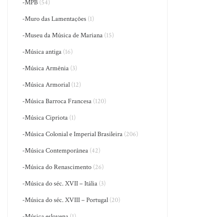
-MPB
(54)
-Muro das Lamentações
(1)
-Museu da Música de Mariana
(15)
-Música antiga
(16)
-Música Armênia
(3)
-Música Armorial
(12)
-Música Barroca Francesa
(120)
-Música Cipriota
(1)
-Música Colonial e Imperial Brasileira
(206)
-Música Contemporânea
(42)
-Música do Renascimento
(26)
-Música do séc. XVII – Itália
(3)
-Música do séc. XVIII – Portugal
(20)
-Música eslovena
(1)