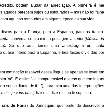
acredito, podem ajudar na apreciação. A primeira é me
os agudos parecem sujos ou estourados – mas não foi falha
ado com agulhas rombudas em alguma época da sua vida.
m discos para a França, para a Espanha, para os franco-
certa ‘conversa’ com a minha postagem anterior
(Música da
a).
Só que aqui temos uma amostragem um tanto
o quase inteiro para a Espanha, e três faixas divididas por
em tem noção razoável dessa língua se apenas se levar em
sim ‘oê’. E assim fica compreensível o verso que termina as
er o senso diante de ti…’), para mim uma das interpretações
le mois, je vous pris
(‘dize-me, dize-me, eu te suplico’).
 cris de Paris
) de Jannequin, que pretende descrever a