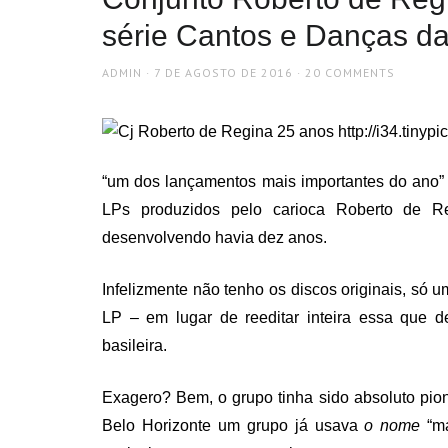
série Cantos e Danças d
AUTHOR
POSTED
ADMIN
7 DE AGOSTO DE 2016
20 COMMENTS
ON
“um dos lançamentos mais importantes do ano
LPs produzidos pelo carioca Roberto de R
desenvolvendo havia dez anos.
Infelizmente não tenho os discos originais, s
LP – em lugar de reeditar inteira essa que d
basileira.
Exagero? Bem, o grupo tinha sido absoluto pion
Belo Horizonte um grupo já usava
o nome
“m