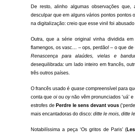
De resto, alinho algumas observações que, 
desculpar que em alguns vários pontos pontos 
na digitalização: creio que esse vinil foi abus
Outra, que a série original vinha dividida e
flamengos, os vasc… – ops, perdão! – o que de 
Renascença para alaúdes, vielas e bandurr
desequilibrada: um lado inteiro em francês, outr
três outros países.
O francês usado é
quase
compreensível para qu
conta que
oi
ou
oy
não vêm pronunciados ‘uá’ e 
estrofes de
Perdre le sens devant vous
(‘perd
mais encantadoras do disco:
ditte le mois, ditte 
Notabilíssima a peça ‘Os gritos de Paris’ (
Les