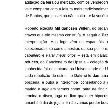
agitação da feira ou mercado, com os vendedo
vale comparar com a leitura mais tradicionalmen
de Santos, que postei há não muito – e lá você
Roberto executa
Mit ganczen Willen,
do organ
cravos que ele mesmo construía. A seguir o
Pat
interpretação. Mas logo vêm os espanhóis
selecionadas só como amostras da sua polifoni
caballero
e
Falai meus ollos
– esta em galaico
reluces,
do Cancioneiro de Upsala – coleção 
conhecida foi encontrada na Universidade de Upsa
cada repetição do estribilho
Dale si le das
uma 
obscena, e outra a interrompe ‘consertando a
marido a
agir
em termos como ‘pára de fingir
termina o disco, joga no lixo qualquer hipocr
amanhã é dia de jejum. E não vamos perder boca