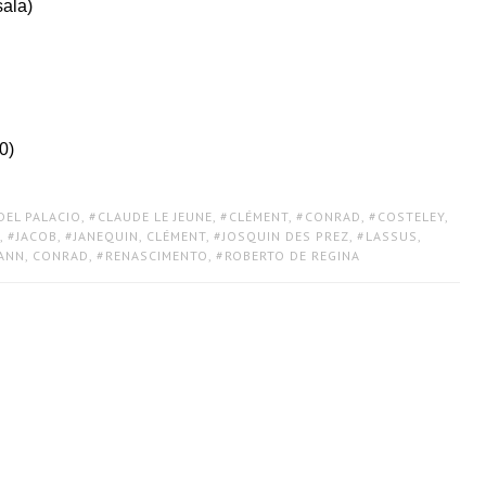
sala)
0)
DEL PALACIO
,
CLAUDE LE JEUNE
,
CLÉMENT
,
CONRAD
,
COSTELEY,
,
JACOB
,
JANEQUIN, CLÉMENT
,
JOSQUIN DES PREZ
,
LASSUS,
ANN, CONRAD
,
RENASCIMENTO
,
ROBERTO DE REGINA