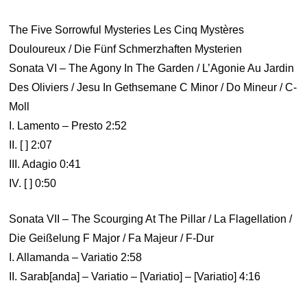
The Five Sorrowful Mysteries Les Cinq Mystères
Douloureux / Die Fünf Schmerzhaften Mysterien
Sonata VI – The Agony In The Garden / L’Agonie Au Jardin
Des Oliviers / Jesu In Gethsemane C Minor / Do Mineur / C-
Moll
I. Lamento – Presto 2:52
II. [ ] 2:07
III. Adagio 0:41
IV. [ ] 0:50
Sonata VII – The Scourging At The Pillar / La Flagellation /
Die Geißelung F Major / Fa Majeur / F-Dur
I. Allamanda – Variatio 2:58
II. Sarab[anda] – Variatio – [Variatio] – [Variatio] 4:16