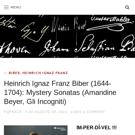
SE
MENU
BIBER, HEINRICH IGNAZ FRANZ
In
Heinrich Ignaz Franz Biber (1644-
1704): Mystery Sonatas (Amandine
Beyer, Gli Incogniti)
AUTHOR
POSTED
PQPBACH
7 DE AGOSTO DE 2026
LEAVE A COMMENT
ON
IM-PER-DÍ-VEL !!!