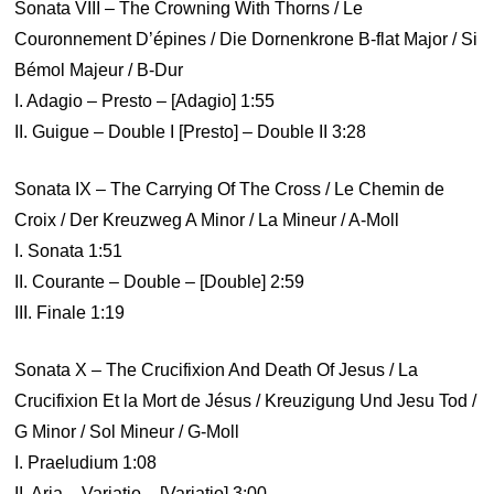
Sonata VIII – The Crowning With Thorns / Le
Couronnement D’épines / Die Dornenkrone B-flat Major / Si
Bémol Majeur / B-Dur
I. Adagio – Presto – [Adagio] 1:55
II. Guigue – Double I [Presto] – Double II 3:28
Sonata IX – The Carrying Of The Cross / Le Chemin de
Croix / Der Kreuzweg A Minor / La Mineur / A-Moll
I. Sonata 1:51
II. Courante – Double – [Double] 2:59
III. Finale 1:19
Sonata X – The Crucifixion And Death Of Jesus / La
Crucifixion Et la Mort de Jésus / Kreuzigung Und Jesu Tod /
G Minor / Sol Mineur / G-Moll
I. Praeludium 1:08
II. Aria – Variatio – [Variatio] 3:00