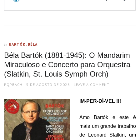
BARTÓK, BÉLA
In
Béla Bartók (1881-1945): O Mandarim
Miraculoso e Concerto para Orquestra
(Slatkin, St. Louis Symph Orch)
AUTHOR
POSTED
PQPBACH
5 DE AGOSTO DE 2026
LEAVE A COMMENT
ON
IM-PER-DÍ-VEL !!!
Amo Bartók e este é
mais um grande trabalho
de Leonard Slatkin, um