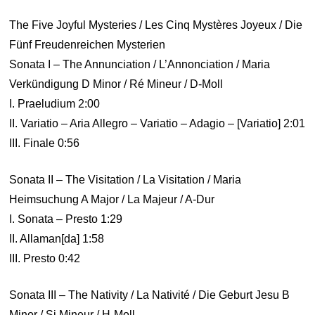
The Five Joyful Mysteries / Les Cinq Mystères Joyeux / Die
Fünf Freudenreichen Mysterien
Sonata I – The Annunciation / L’Annonciation / Maria
Verkündigung D Minor / Ré Mineur / D-Moll
I. Praeludium 2:00
II. Variatio – Aria Allegro – Variatio – Adagio – [Variatio] 2:01
III. Finale 0:56
Sonata II – The Visitation / La Visitation / Maria
Heimsuchung A Major / La Majeur / A-Dur
I. Sonata – Presto 1:29
II. Allaman[da] 1:58
III. Presto 0:42
Sonata III – The Nativity / La Nativité / Die Geburt Jesu B
Minor / Si Mineur / H-Moll