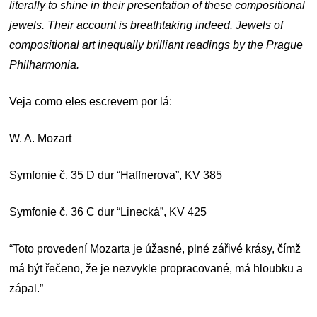
literally to shine in their presentation of these compositional
jewels. Their account is breathtaking indeed. Jewels of
compositional art inequally brilliant readings by the Prague
Philharmonia.
Veja como eles escrevem por lá:
W. A. Mozart
Symfonie č. 35 D dur “Haffnerova”, KV 385
Symfonie č. 36 C dur “Linecká”, KV 425
“Toto provedení Mozarta je úžasné, plné zářivé krásy, čímž
má být řečeno, že je nezvykle propracované, má hloubku a
zápal.”