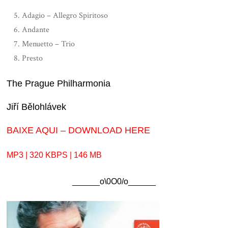
Adagio – Allegro Spiritoso
Andante
Menuetto – Trio
Presto
The Prague Philharmonia
Jiří Bělohlávek
BAIXE AQUI – DOWNLOAD HERE
MP3 | 320 KBPS | 146 MB
______o\0O0/o______