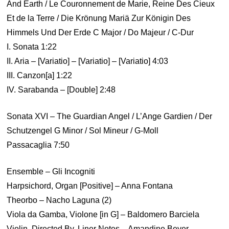
And Earth / Le Couronnement de Marie, Reine Des Cieux
Et de la Terre / Die Krönung Mariä Zur Königin Des
Himmels Und Der Erde C Major / Do Majeur / C-Dur
I. Sonata 1:22
II. Aria – [Variatio] – [Variatio] – [Variatio] 4:03
III. Canzon[a] 1:22
IV. Sarabanda – [Double] 2:48
Sonata XVI – The Guardian Angel / L’Ange Gardien / Der
Schutzengel G Minor / Sol Mineur / G-Moll
Passacaglia 7:50
Ensemble – Gli Incogniti
Harpsichord, Organ [Positive] – Anna Fontana
Theorbo – Nacho Laguna (2)
Viola da Gamba, Violone [in G] – Baldomero Barciela
Violin, Directed By, Liner Notes – Amandine Beyer