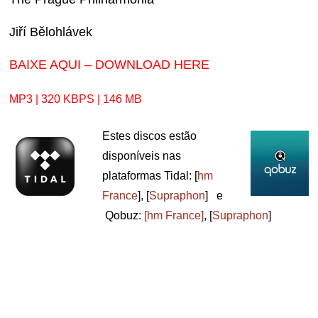
Jiří Bělohlávek
BAIXE AQUI – DOWNLOAD HERE
MP3 | 320 KBPS | 146 MB
Estes discos estão
disponíveis nas
plataformas Tidal: [
hm
France
], [
Supraphon
] e
Qobuz:
[hm France]
, [
Supraphon
]