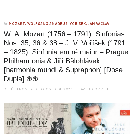
MOZART, WOLFGANG AMADEUS
,
VOŘÍŠEK, JAN VÁCLAV
In
W. A. Mozart (1756 – 1791): Sinfonias
Nos. 35, 36 & 38 – J. V. Voříšek (1791
– 1825): Sinfonia em ré maior – Prague
Philharmonia & Jiří Bělohlávek
[harmonia mundi & Supraphon] [Dose
Dupla] ֎֎
AUTHOR
POSTED
RENÉ DENON
6 DE AGOSTO DE 2026
LEAVE A COMMENT
ON