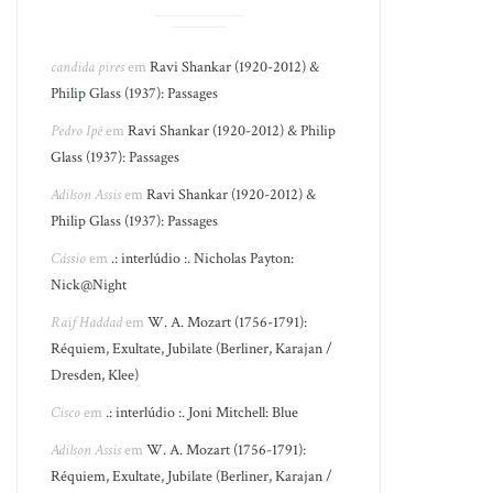
candida pires
em
Ravi Shankar (1920-2012) &
Philip Glass (1937): Passages
Pedro Ipê
em
Ravi Shankar (1920-2012) & Philip
Glass (1937): Passages
Adilson Assis
em
Ravi Shankar (1920-2012) &
Philip Glass (1937): Passages
Cássio
em
.: interlúdio :. Nicholas Payton:
Nick@Night
Raif Haddad
em
W. A. Mozart (1756-1791):
Réquiem, Exultate, Jubilate (Berliner, Karajan /
Dresden, Klee)
Cisco
em
.: interlúdio :. Joni Mitchell: Blue
Adilson Assis
em
W. A. Mozart (1756-1791):
Réquiem, Exultate, Jubilate (Berliner, Karajan /