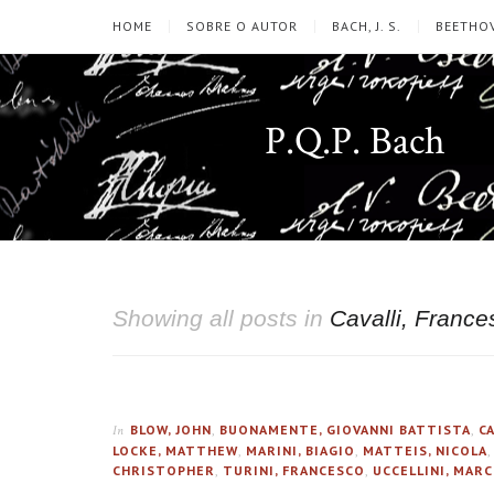
HOME
SOBRE O AUTOR
BACH, J. S.
BEETHOV
P.Q.P. Bach
Showing all posts in
Cavalli, France
BLOW, JOHN
,
BUONAMENTE, GIOVANNI BATTISTA
,
C
In
LOCKE, MATTHEW
,
MARINI, BIAGIO
,
MATTEIS, NICOLA
CHRISTOPHER
,
TURINI, FRANCESCO
,
UCCELLINI, MAR