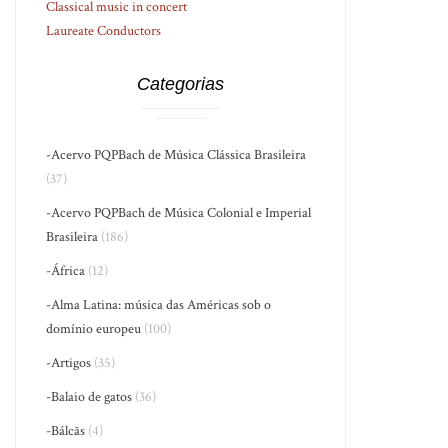
Classical music in concert
Laureate Conductors
Categorias
-Acervo PQPBach de Música Clássica Brasileira
(37)
-Acervo PQPBach de Música Colonial e Imperial
Brasileira
(186)
-África
(12)
-Alma Latina: música das Américas sob o
domínio europeu
(100)
-Artigos
(35)
-Balaio de gatos
(36)
-Bálcãs
(4)