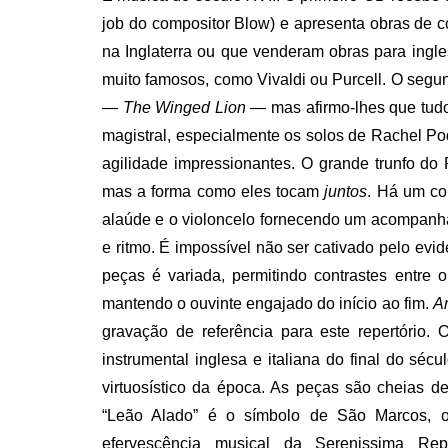
job do compositor Blow) e apresenta obras de c
na Inglaterra ou que venderam obras para ingl
muito famosos, como Vivaldi ou Purcell. O seg
—
The Winged Lion —
mas afirmo-lhes que tud
magistral, especialmente os solos de Rachel P
agilidade impressionantes. O grande trunfo do
mas a forma como eles tocam
juntos
. Há um con
alaúde e o violoncelo fornecendo um acompanham
e ritmo. É impossível não ser cativado pelo evi
peças é variada, permitindo contrastes entre o
mantendo o ouvinte engajado do início ao fim.
An
gravação de referência para este repertório.
instrumental inglesa e italiana do final do sécul
virtuosístico da época. As peças são cheias 
“Leão Alado” é o símbolo de São Marcos,
efervescência musical da Serenissima Re