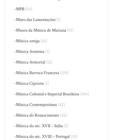
-MPB
(54)
-Muro das Lamentações
(1)
-Museu da Música de Mariana
(15)
-Música antiga
(16)
-Música Armênia
(3)
-Música Armorial
(12)
-Música Barroca Francesa
(120)
-Música Cipriota
(1)
-Música Colonial e Imperial Brasileira
(206)
-Música Contemporânea
(42)
-Música do Renascimento
(26)
-Música do séc. XVII – Itália
(3)
-Música do séc. XVIII – Portugal
(20)