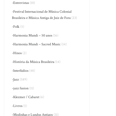
-Entrevistas
(10)
-Festival Internacional de Música Colonial
Brasileira e Música Antiga de Juiz de Fora
(23)
-Folk
(5)
-Harmonia Mundi – 50 anos
(16)
-Harmonia Mundi – Sacred Music
(14)
-Hinos
(2)
-História da Música Brasileira
(14)
-Interlúdios
(48)
-Jazz
(589)
-jazz fusion
(11)
-Klezmer / Cabaret
(6)
-Livros
(1)
-Modinhas e Lundus Antigos
(31)