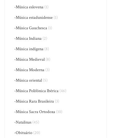
-Música eslovena
(1)
-Música estadunidense
(1)
-Música Gauchesca
(1)
-Música Indiana
(2)
-Música indígena
(8)
-Música Medieval
(8)
-Música Moderna
(3)
-Música oriental
(5)
-Música Polifônica Ibérica
(46)
-Música Rara Brasileira
(3)
-Música Sacra Ortodoxa
(10)
-Natalinas
(45)
-Obituário
(20)