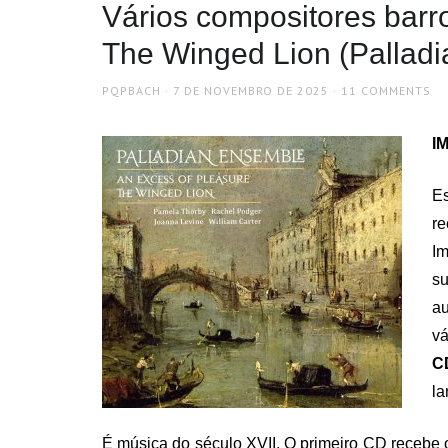
Vários compositores barr
The Winged Lion (Pallad
AUTHOR
POSTED
PQPBACH
7 DE NOVEMBRO DE 2025
11 COMMENTS
ON
IM
E
r
I
s
au
vá
C
la
É música do século XVII. O primeiro CD recebe