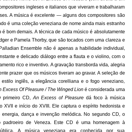
ompositores ingleses e italianos que viveram e trabalharam
eses. A música é excelente — alguns dos compositores são
undo é uma coleção veneziana de nome ainda mais estranho
o é bom demais. A técnica de cada músico é absolutamente
odger e Pamela Thorby, que são tocados com uma clareza e
 Palladian Ensemble não é apenas a habilidade individual,
stante e delicado diálogo entre a flauta e o violino, com o
ento rico e inventivo. A gravação transborda vida, alegria
dente prazer que os músicos tiveram ao gravar. A seleção de
 estilo inglês, a elegância corelliana e o fogo veneziano,
 Excess Of Pleasure / The Winged Lion
é considerada uma
 O primeiro CD,
An Excess of Pleasure
dá foco à música
o XVII e início do XVIII. Ele captura o espírito hedonista e
de energia, dança e invenção melódica. No segundo CD, o
 o padroeiro de Veneza. Este CD é uma homenagem à
pública. A música veneziana era conhecida por sua