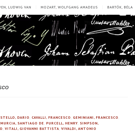
EN, LUDWIG VAN
MOZART, WOLFGANG AMADEUS
BARTÓK, BÉLA
sco
ASTELLO, DARIO
,
CAVALLI, FRANCESCO
,
GEMINIANI, FRANCESCO
,
,
MURCIA, SANTIAGO DE
,
PURCELL, HENRY
,
SIMPSON,
CO
,
VITALI, GIOVANNI BATTISTA
,
VIVALDI, ANTONIO