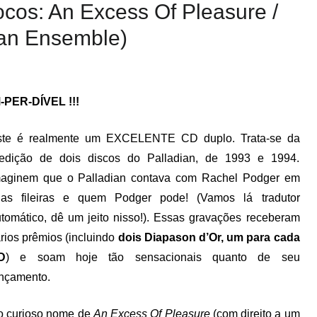
ocos: An Excess Of Pleasure /
ian Ensemble)
-PER-DÍVEL !!!
ste é realmente um EXCELENTE CD duplo. Trata-se da
eedição de dois discos do Palladian, de 1993 e 1994.
maginem que o Palladian contava com Rachel Podger em
uas fileiras e quem Podger pode! (Vamos lá tradutor
tomático, dê um jeito nisso!). Essas gravações receberam
rios prêmios (incluindo
dois Diapason d’Or, um para cada
D
) e soam hoje tão sensacionais quanto de seu
nçamento.
 o curioso nome de
An Excess Of Pleasure
(com direito a um