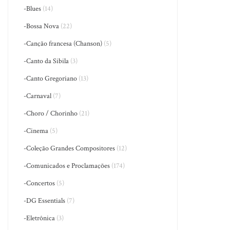
-Blues
(14)
-Bossa Nova
(22)
-Canção francesa (Chanson)
(5)
-Canto da Sibila
(3)
-Canto Gregoriano
(13)
-Carnaval
(7)
-Choro / Chorinho
(21)
-Cinema
(5)
-Coleção Grandes Compositores
(12)
-Comunicados e Proclamações
(174)
-Concertos
(5)
-DG Essentials
(7)
-Eletrônica
(3)