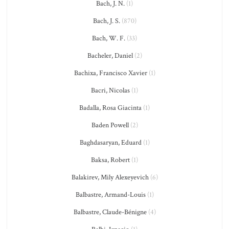
Bach, J. N.
(1)
Bach, J. S.
(870)
Bach, W. F.
(33)
Bacheler, Daniel
(2)
Bachixa, Francisco Xavier
(1)
Bacri, Nicolas
(1)
Badalla, Rosa Giacinta
(1)
Baden Powell
(2)
Baghdasaryan, Eduard
(1)
Baksa, Robert
(1)
Balakirev, Mily Alexeyevich
(6)
Balbastre, Armand-Louis
(1)
Balbastre, Claude-Bénigne
(4)