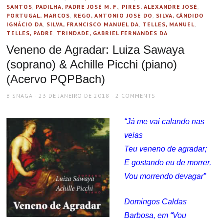
SANTOS
,
PADILHA, PADRE JOSÉ M. F.
,
PIRES, ALEXANDRE JOSÉ
,
PORTUGAL, MARCOS
,
REGO, ANTONIO JOSÉ DO
,
SILVA, CÂNDIDO
IGNÁCIO DA
,
SILVA, FRANCISCO MANUEL DA
,
TELLES, MANUEL
,
TELLES, PADRE
,
TRINDADE, GABRIEL FERNANDES DA
Veneno de Agradar: Luiza Sawaya
(soprano) & Achille Picchi (piano)
(Acervo PQPBach)
AUTHOR
POSTED
BISNAGA
23 DE JANEIRO DE 2018
2 COMMENTS
ON
“Já me vai calando nas
veias
Teu veneno de agradar;
E gostando eu de morrer,
Vou morrendo devagar”
Domingos Caldas
Barbosa, em “Vou