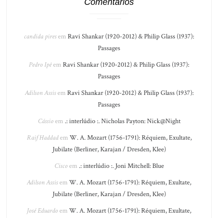
Comentários
candida pires
em
Ravi Shankar (1920-2012) & Philip Glass (1937):
Passages
Pedro Ipê
em
Ravi Shankar (1920-2012) & Philip Glass (1937):
Passages
Adilson Assis
em
Ravi Shankar (1920-2012) & Philip Glass (1937):
Passages
Cássio
em
.: interlúdio :. Nicholas Payton: Nick@Night
Raif Haddad
em
W. A. Mozart (1756-1791): Réquiem, Exultate,
Jubilate (Berliner, Karajan / Dresden, Klee)
Cisco
em
.: interlúdio :. Joni Mitchell: Blue
Adilson Assis
em
W. A. Mozart (1756-1791): Réquiem, Exultate,
Jubilate (Berliner, Karajan / Dresden, Klee)
José Eduardo
em
W. A. Mozart (1756-1791): Réquiem, Exultate,