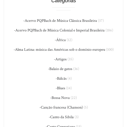
Categorias
-Acervo PQPBach de Música Clássica Brasileira
(37)
-Acervo PQPBach de Música Colonial e Imperial Brasileira
(186)
-África
(12)
-Alma Latina: música das Américas sob o domínio europeu
(100)
-Artigos
(35)
-Balaio de gatos
(36)
-Bálcãs
(4)
-Blues
(14)
-Bossa Nova
(22)
-Canção francesa (Chanson)
(5)
-Canto da Sibila
(3)
-Canto Gregoriano
(13)