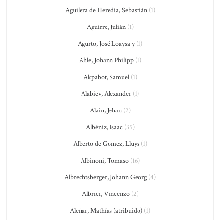
Aguilera de Heredia, Sebastián
(1)
Aguirre, Julián
(1)
Agurto, José Loaysa y
(1)
Ahle, Johann Philipp
(1)
Akpabot, Samuel
(1)
Alabiev, Alexander
(1)
Alain, Jehan
(2)
Albéniz, Isaac
(35)
Alberto de Gomez, Lluys
(1)
Albinoni, Tomaso
(16)
Albrechtsberger, Johann Georg
(4)
Albrici, Vincenzo
(2)
Aleñar, Mathías (atribuido)
(1)