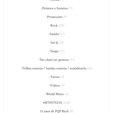
-Prêmios e Sorteios
(7)
-Promoções
(9)
-Rock
(28)
-Samba
(17)
-Sei lá
(13)
-Tango
(17)
-Tão chato ser gostoso
(17)
-Trilhas sonoras / bandas sonoras / soundtracks
(41)
-Vários
(4)
-Vídeos
(4)
-World Music
(6)
#BTHVN250
(258)
15 anos de PQP Bach
(8)