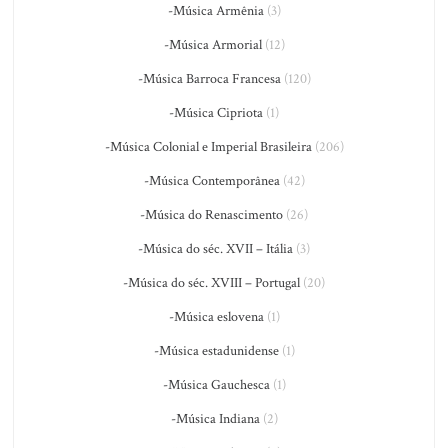
-Música Armênia
(3)
-Música Armorial
(12)
-Música Barroca Francesa
(120)
-Música Cipriota
(1)
-Música Colonial e Imperial Brasileira
(206)
-Música Contemporânea
(42)
-Música do Renascimento
(26)
-Música do séc. XVII – Itália
(3)
-Música do séc. XVIII – Portugal
(20)
-Música eslovena
(1)
-Música estadunidense
(1)
-Música Gauchesca
(1)
-Música Indiana
(2)