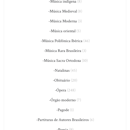
-Música indígena
(8)
-Música Medieval
(8)
-Música Moderna
(3)
-Música oriental
(5)
-Música Polifônica Ibérica
(46)
-Música Rara Brasileira
(3)
-Música Sacra Ortodoxa
(10)
-Natalinas
(45)
-Obituário
(20)
-Ópera
(248)
-Órgão moderno
(7)
-Pagode
(1)
-Partituras de Autores Brasileiros
(6)
-Poesia
(9)