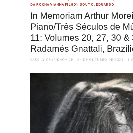
DA ROCHA VIANNA FILHO)
,
SOUTO, EDUARDO
In Memoriam Arthur More
Piano/Três Séculos de Mú
11: Volumes 20, 27, 30 & 
Radamés Gnattali, Brazílio
AUTHOR
POSTED
VASSILY GENRIKHOVICH
24 DE OUTUBRO DE 2025
1 
ON