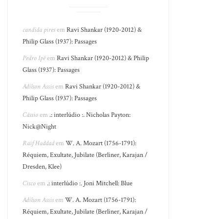
candida pires
em
Ravi Shankar (1920-2012) &
Philip Glass (1937): Passages
Pedro Ipê
em
Ravi Shankar (1920-2012) & Philip
Glass (1937): Passages
Adilson Assis
em
Ravi Shankar (1920-2012) &
Philip Glass (1937): Passages
Cássio
em
.: interlúdio :. Nicholas Payton:
Nick@Night
Raif Haddad
em
W. A. Mozart (1756-1791):
Réquiem, Exultate, Jubilate (Berliner, Karajan /
Dresden, Klee)
Cisco
em
.: interlúdio :. Joni Mitchell: Blue
Adilson Assis
em
W. A. Mozart (1756-1791):
Réquiem, Exultate, Jubilate (Berliner, Karajan /