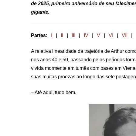
de 2025, primeiro aniversário de seu falecime
gigante.
Partes:
I
|
II
|
III
|
IV
|
V
|
VI
|
VII
|
A relativa linearidade da trajetória de Arthur co
nos anos 40 e 50, passando pelos períodos form
vivida mormente em turnês com bases em Viena e 
suas muitas proezas ao longo das sete postagen
– Até aqui, tudo bem.