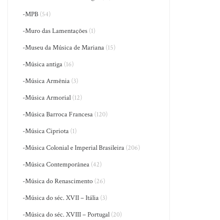
-MPB
(54)
-Muro das Lamentações
(1)
-Museu da Música de Mariana
(15)
-Música antiga
(16)
-Música Armênia
(3)
-Música Armorial
(12)
-Música Barroca Francesa
(120)
-Música Cipriota
(1)
-Música Colonial e Imperial Brasileira
(206)
-Música Contemporânea
(42)
-Música do Renascimento
(26)
-Música do séc. XVII – Itália
(3)
-Música do séc. XVIII – Portugal
(20)