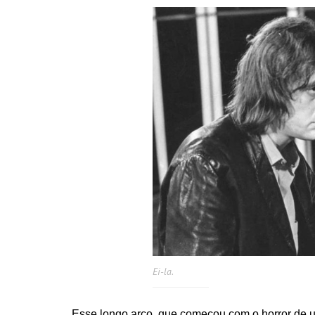
Ei-la.
Esse longo arco, que começou com o horror de u