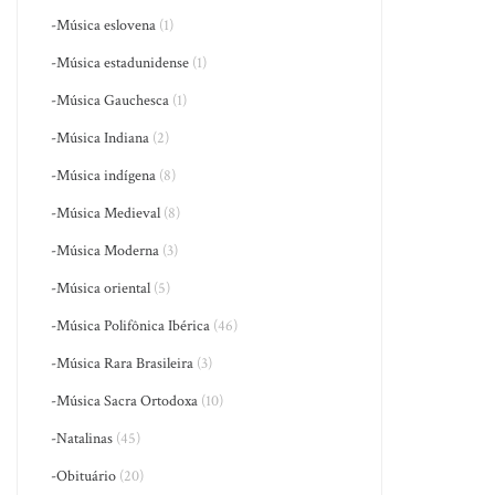
-Música eslovena
(1)
-Música estadunidense
(1)
-Música Gauchesca
(1)
-Música Indiana
(2)
-Música indígena
(8)
-Música Medieval
(8)
-Música Moderna
(3)
-Música oriental
(5)
-Música Polifônica Ibérica
(46)
-Música Rara Brasileira
(3)
-Música Sacra Ortodoxa
(10)
-Natalinas
(45)
-Obituário
(20)