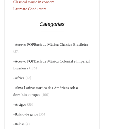
Classical music in concert
Laureate Conductors
Categorias
-Acervo PQPBach de Música Clássica Brasileira
(37)
-Acervo PQPBach de Música Colonial e Imperial
Brasileira
(186)
-África
(12)
-Alma Latina: música das Américas sob o
domínio europeu
(100)
-Artigos
(35)
-Balaio de gatos
(36)
-Bálcãs
(4)