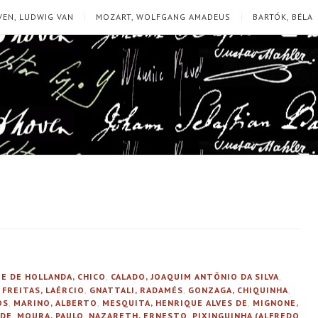
EN, LUDWIG VAN
MOZART, WOLFGANG AMADEUS
BARTÓK, BÉLA
E DE HOLLANDA, CHICO
,
CALADO, JOAQUIM ANTÔNIO DA SILVA
,
,
FREITAS, LAÉRCIO
,
GNATTALI, RADAMÉS
,
GONZAGA, CHIQUINHA
,
OS
,
MARINO, ALBERTO
,
MESQUITA, HENRIQUE ALVES DE
,
MIGNONE,
 DE
,
MOURA, PAULO
,
NAZARETH, ERNESTO
,
PIXINGUINHA (ALFREDO