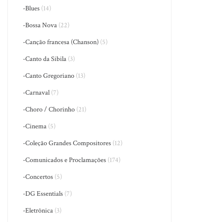
-Blues
(14)
-Bossa Nova
(22)
-Canção francesa (Chanson)
(5)
-Canto da Sibila
(3)
-Canto Gregoriano
(13)
-Carnaval
(7)
-Choro / Chorinho
(21)
-Cinema
(5)
-Coleção Grandes Compositores
(12)
-Comunicados e Proclamações
(174)
-Concertos
(5)
-DG Essentials
(7)
-Eletrônica
(3)