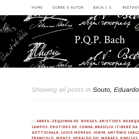
HOME
SOBRE O AUTOR
BACH, J. S.
BEETHOV
P.Q.P. Bach
Showing all posts in
Souto, Eduardo
ABREU, ZEQUINHA DE
,
BORGES, ARISTIDES
,
BUARQU
In
CAMPOS, EROTIDES DE
,
CUNHA, BRASÍLIO ITIBERÊ DA
GOTTSCHALK, LOUIS MOREAU
,
JOBIM, ANTÔNIO CARL
FRANCISCO
,
MONTE, HERALDO DO
,
MORAES, VINÍCIUS