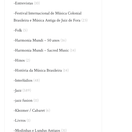
-Entrevistas
(10)
-Festival Internacional de Música Colonial
Brasileira e Música Antiga de Juiz de Fora
(23)
-Folk
(5)
-Harmonia Mundi – 50 anos
(16)
-Harmonia Mundi – Sacred Music
(14)
-Hinos
(2)
-História da Música Brasileira
(14)
-Interlúdios
(48)
-Jazz
(589)
-jazz fusion
(11)
-Klezmer / Cabaret
(6)
-Livros
(1)
-Modinhas e Lundus Antigos
(31)