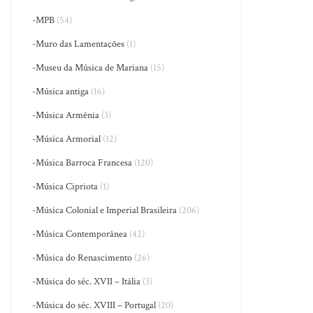
-MPB
(54)
-Muro das Lamentações
(1)
-Museu da Música de Mariana
(15)
-Música antiga
(16)
-Música Armênia
(3)
-Música Armorial
(12)
-Música Barroca Francesa
(120)
-Música Cipriota
(1)
-Música Colonial e Imperial Brasileira
(206)
-Música Contemporânea
(42)
-Música do Renascimento
(26)
-Música do séc. XVII – Itália
(3)
-Música do séc. XVIII – Portugal
(20)