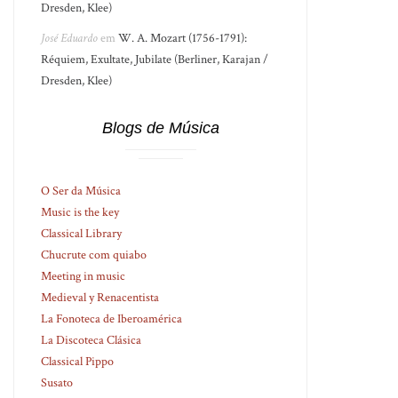
Dresden, Klee)
José Eduardo
em
W. A. Mozart (1756-1791):
Réquiem, Exultate, Jubilate (Berliner, Karajan /
Dresden, Klee)
Blogs de Música
O Ser da Música
Music is the key
Classical Library
Chucrute com quiabo
Meeting in music
Medieval y Renacentista
La Fonoteca de Iberoamérica
La Discoteca Clásica
Classical Pippo
Susato