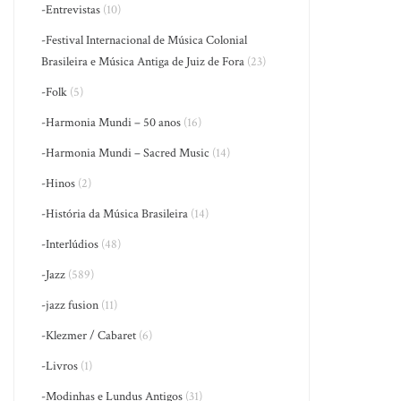
-Entrevistas
(10)
-Festival Internacional de Música Colonial
Brasileira e Música Antiga de Juiz de Fora
(23)
-Folk
(5)
-Harmonia Mundi – 50 anos
(16)
-Harmonia Mundi – Sacred Music
(14)
-Hinos
(2)
-História da Música Brasileira
(14)
-Interlúdios
(48)
-Jazz
(589)
-jazz fusion
(11)
-Klezmer / Cabaret
(6)
-Livros
(1)
-Modinhas e Lundus Antigos
(31)