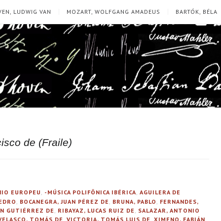
EN, LUDWIG VAN
MOZART, WOLFGANG AMADEUS
BARTÓK, BÉLA
isco de (Fraile)
ÍNIO EUROPEU
,
-MÚSICA POLIFÔNICA IBÉRICA
,
AGUILERA DE
PEDRO
,
BOCANEGRA, JUAN PÉREZ DE
,
BRUNA, PABLO
,
FERNANDES,
UAN GUTIÉRREZ DE
,
RIBAYAZ, LUCAS RUIZ DE
,
SALAZAR, ANTONIO
VELASCO, TOMÁS DE
,
VICTORIA, TOMÁS LUIS DE
,
XIMENO, FABIÁN