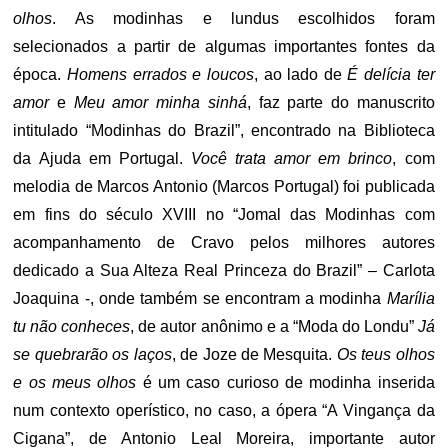
olhos
. As modinhas e lundus escolhidos foram
selecionados a partir de algumas importantes fontes da
época.
Homens errados e loucos
, ao lado de
É delícia ter
amor
e
Meu amor minha sinhá
, faz parte do manuscrito
intitulado “Modinhas do Brazil”, encontrado na Biblioteca
da Ajuda em Portugal.
Você trata amor em brinco
, com
melodia de Marcos Antonio (Marcos Portugal) foi publicada
em fins do século XVIII no “Jomal das Modinhas com
acompanhamento de Cravo pelos milhores autores
dedicado a Sua Alteza Real Princeza do Brazil” – Carlota
Joaquina -, onde também se encontram a modinha
Marília
tu não conheces
, de autor anônimo e a “Moda do Londu”
Já
se quebrarão os laços
, de Joze de Mesquita.
Os teus olhos
e os meus olhos
é um caso curioso de modinha inserida
num contexto operístico, no caso, a ópera “A Vingança da
Cigana”, de Antonio Leal Moreira, importante autor