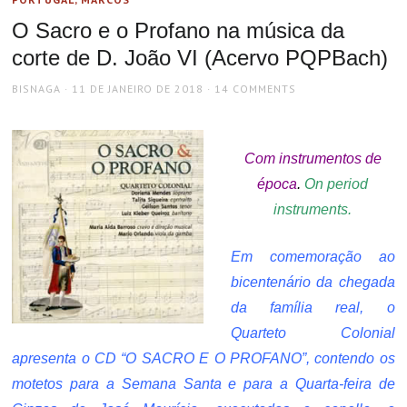
O Sacro e o Profano na música da
corte de D. João VI (Acervo PQPBach)
AUTHOR
POSTED
BISNAGA
11 DE JANEIRO DE 2018
14 COMMENTS
ON
Com instrumentos de
época
.
On period
instruments.
Em comemoração ao
bicentenário da chegada
da família real, o
Quarteto Colonial
apresenta o CD “O SACRO E O PROFANO”, contendo os
motetos para a Semana Santa e para a Quarta-feira de