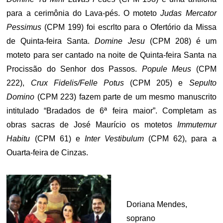
para a cerimônia do Lava-pés. O moteto
Judas Mercator
Pessimus
(CPM 199) foi escrlto para o Ofertório da Missa
de Quinta-feira Santa.
Domine Jesu
(CPM 208) é um
moteto para ser cantado na noite de Quinta-feira Santa na
Procissão do Senhor dos Passos.
Popule Meus
(CPM
222),
Crux Fidelis/Felle Potus
(CPM 205) e
Sepulto
Domino
(CPM 223) fazem parte de um mesmo manuscrito
intitulado “Bradados de 6ª feira maior”. Completam as
obras sacras de José Maurício os motetos
Immutemur
Habitu
(CPM 61) e
Inter Vestibulum
(CPM 62), para a
Ouarta-feira de Cinzas.
Doriana Mendes,
soprano