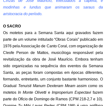
Cinzas de José Maurício, executados a capella, e
modinhas e lundus que animaram os saraus da
aristocracia do período.
O SACRO
Os motetos para a Semana Santa aqui gravados fazem
parte de um volume intitulado “Obras Corais” publicado em
1976 pela Associação de Canto Coral, com organização de
Cleofe Person de Mattos, musicóloga responsável pela
revitalização da obra de José Maurício. Embora tenham
sido organizadas na sequência dos eventos da Semana
Santa, as peças foram compostas em épocas diferentes,
formando, entretanto, um conjunto bastante harmonioso. O
Gradual
Tenuisti Manum Dexteram Meam
assim como os
motetos
In Monte Olivetti
e
Improperium Expectavi
fazem
parte do Ofício de Domingo de Ramos (CPM 218-2,7 e 10).
Domine Tu Mihi Lavas Pedes
(CPM 198) é uma antífona