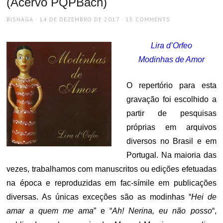
(Acervo PQPBach)
AUTHOR
POSTED
BISNAGA
14 DE DEZEMBRO DE 2017
15 COMMENTS
ON
Lira d’Orfeo
Modinhas de Amor
O repertório para esta
gravação foi escolhido a
partir de pesquisas
próprias em arquivos
diversos no Brasil e em
Portugal. Na maioria das
vezes, trabalhamos com manuscritos ou edições efetuadas
na época e reproduzidas em fac-símile em publicações
diversas. As únicas exceções são as modinhas “
Hei de
amar a quem me ama
” e “
Ah! Nerina, eu não posso
“,