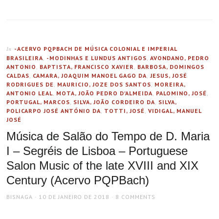
-ACERVO PQPBACH DE MÚSICA COLONIAL E IMPERIAL
In
BRASILEIRA
,
-MODINHAS E LUNDUS ANTIGOS
,
AVONDANO, PEDRO
ANTONIO
,
BAPTISTA, FRANCISCO XAVIER
,
BARBOSA, DOMINGOS
CALDAS
,
CAMARA, JOAQUIM MANOEL GAGO DA
,
JESUS, JOSÉ
RODRIGUES DE
,
MAURICIO, JOZE DOS SANTOS
,
MOREIRA,
ANTONIO LEAL
,
MOTA, JOÃO PEDRO D'ALMEIDA
,
PALOMINO, JOSÉ
,
PORTUGAL, MARCOS
,
SILVA, JOÃO CORDEIRO DA
,
SILVA,
POLICARPO JOSÉ ANTÓNIO DA
,
TOTTI, JOSÉ
,
VIDIGAL, MANUEL
JOSÉ
Música de Salão do Tempo de D. Maria
I – Segréis de Lisboa – Portuguese
Salon Music of the late XVIII and XIX
Century (Acervo PQPBach)
AUTHOR
POSTED
BISNAGA
10 DE JANEIRO DE 2018
8 COMMENTS
ON