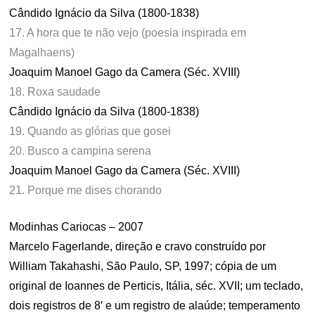
Cândido Ignácio da Silva (1800-1838)
17.
A ho
ra que te não vejo (poesia inspirada em
Magalhaens)
Joaquim Manoel Gago da Camera (Séc. XVIII)
18.
R
oxa saudade
Cândido Ignácio da Silva (1800-1838)
19.
Q
uando as glórias que gosei
20. Busco a campina serena
Joaquim Manoel Gago da Camera (Séc. XVIII)
21.
Porque me dises chorando
Modinhas Cariocas – 2007
Marcelo Fagerlande, direção e cravo construído por
William Takahashi, São Paulo, SP, 1997; cópia de um
original de Ioannes de Perticis, Itália, séc. XVII; um teclado,
dois registros de 8′ e um registro de alaúde; temperamento