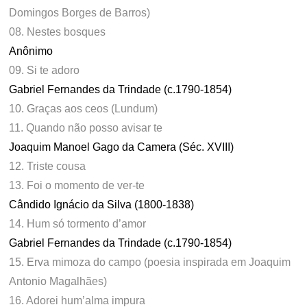
Domingos Borges de Barros)
08. Nestes bosques
Anônimo
09.
S
i te adoro
Gabriel Fernandes da Trindade (c.1790-1854)
10.
G
raças aos ceos (Lundum)
11. Quando não posso avisar te
Joaquim Manoel Gago da Camera (Séc. XVIII)
12.
Tr
iste cousa
13. Foi o momento de ver-te
Cândido Ignácio da Silva (1800-1838)
14.
H
um só tormento d’amor
Gabriel Fernandes da Trindade (c.1790-1854)
15.
Erv
a mimoza do campo (poesia inspirada em Joaquim
Antonio Magalhães)
16. Adorei hum’alma impura