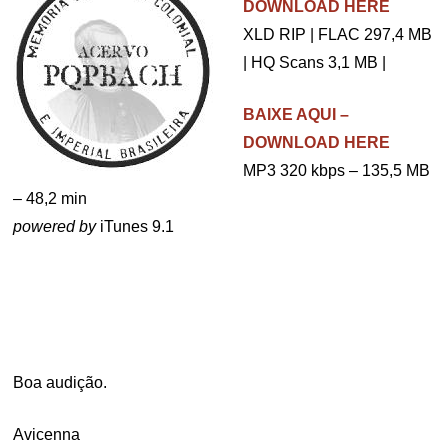
DOWNLOAD HERE
XLD RIP | FLAC 297,4 MB
| HQ Scans 3,1 MB |
BAIXE AQUI –
DOWNLOAD HERE
MP3 320 kbps – 135,5 MB
– 48,2 min
powered by
iTunes 9.1
.
Boa audição.
Avicenna