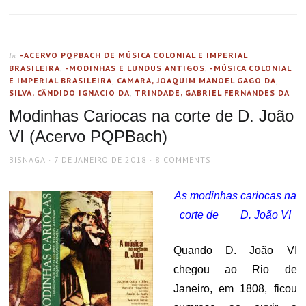
-ACERVO PQPBACH DE MÚSICA COLONIAL E IMPERIAL
In
BRASILEIRA
,
-MODINHAS E LUNDUS ANTIGOS
,
-MÚSICA COLONIAL
E IMPERIAL BRASILEIRA
,
CAMARA, JOAQUIM MANOEL GAGO DA
,
SILVA, CÂNDIDO IGNÁCIO DA
,
TRINDADE, GABRIEL FERNANDES DA
Modinhas Cariocas na corte de D. João
VI (Acervo PQPBach)
AUTHOR
POSTED
BISNAGA
7 DE JANEIRO DE 2018
8 COMMENTS
ON
As modinhas cariocas na
corte de D. João VI
Quando D. João VI
chegou ao Rio de
Janeiro, em 1808, ficou