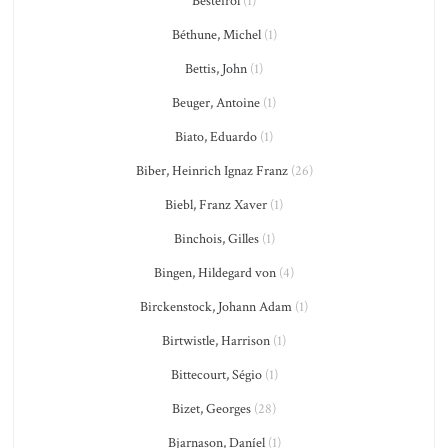
Besteirol
(1)
Béthune, Michel
(1)
Bettis, John
(1)
Beuger, Antoine
(1)
Biato, Eduardo
(1)
Biber, Heinrich Ignaz Franz
(26)
Biebl, Franz Xaver
(1)
Binchois, Gilles
(1)
Bingen, Hildegard von
(4)
Birckenstock, Johann Adam
(1)
Birtwistle, Harrison
(1)
Bittecourt, Ségio
(1)
Bizet, Georges
(28)
Bjarnason, Daníel
(1)