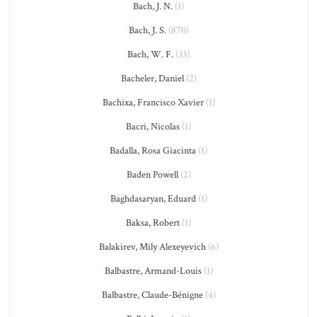
Bach, J. N.
(1)
Bach, J. S.
(870)
Bach, W. F.
(33)
Bacheler, Daniel
(2)
Bachixa, Francisco Xavier
(1)
Bacri, Nicolas
(1)
Badalla, Rosa Giacinta
(1)
Baden Powell
(2)
Baghdasaryan, Eduard
(1)
Baksa, Robert
(1)
Balakirev, Mily Alexeyevich
(6)
Balbastre, Armand-Louis
(1)
Balbastre, Claude-Bénigne
(4)