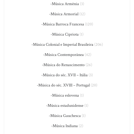
-Música Armênia
(3)
-Música Armorial
(12)
-Música Barroca Francesa
(120)
-Música Cipriota
(1)
-Música Colonial e Imperial Brasileira
(206)
-Música Contemporânea
(42)
-Música do Renascimento
(26)
-Música do séc. XVII – Itália
(3)
-Música do séc. XVIII – Portugal
(20)
-Música eslovena
(1)
-Música estadunidense
(1)
-Música Gauchesca
(1)
-Música Indiana
(2)