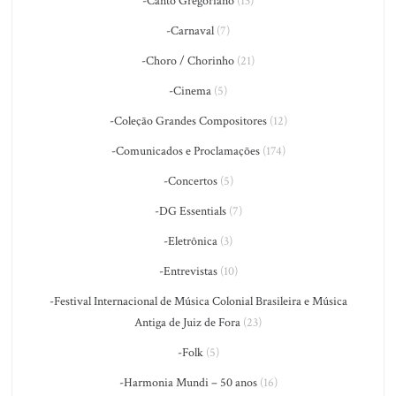
-Canto Gregoriano
(13)
-Carnaval
(7)
-Choro / Chorinho
(21)
-Cinema
(5)
-Coleção Grandes Compositores
(12)
-Comunicados e Proclamações
(174)
-Concertos
(5)
-DG Essentials
(7)
-Eletrônica
(3)
-Entrevistas
(10)
-Festival Internacional de Música Colonial Brasileira e Música
Antiga de Juiz de Fora
(23)
-Folk
(5)
-Harmonia Mundi – 50 anos
(16)