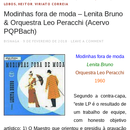
LOBOS, HEITOR
,
VIRIATO CORREIA
Modinhas fora de moda – Lenita Bruno
& Orquestra Leo Peracchi (Acervo
PQPBach)
AUTHOR
POSTED
BISNAGA
9 DE FEVEREIRO DE 2018
LEAVE A COMMENT
ON
Modinhas fora de moda
Lenita Bruno
Orquestra Leo Peracchi
1960
Segundo a contra-capa,
“este LP é o resultado de
um trabalho de equipe,
com honesto objetivo
artístico: 1) O Maestro que orientou e presidiu à gravação