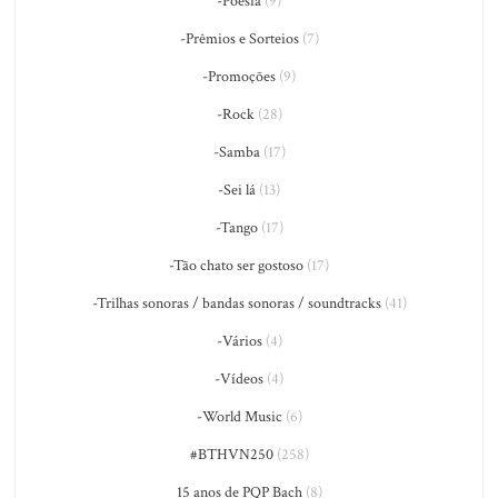
-Poesia
(9)
-Prêmios e Sorteios
(7)
-Promoções
(9)
-Rock
(28)
-Samba
(17)
-Sei lá
(13)
-Tango
(17)
-Tão chato ser gostoso
(17)
-Trilhas sonoras / bandas sonoras / soundtracks
(41)
-Vários
(4)
-Vídeos
(4)
-World Music
(6)
#BTHVN250
(258)
15 anos de PQP Bach
(8)