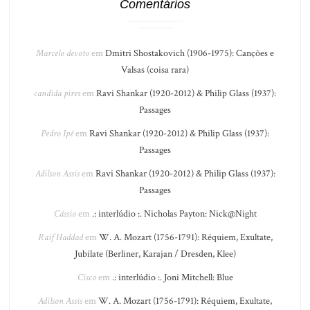
Comentários
Marcelo devoto
em
Dmitri Shostakovich (1906-1975): Canções e
Valsas (coisa rara)
candida pires
em
Ravi Shankar (1920-2012) & Philip Glass (1937):
Passages
Pedro Ipê
em
Ravi Shankar (1920-2012) & Philip Glass (1937):
Passages
Adilson Assis
em
Ravi Shankar (1920-2012) & Philip Glass (1937):
Passages
Cássio
em
.: interlúdio :. Nicholas Payton: Nick@Night
Raif Haddad
em
W. A. Mozart (1756-1791): Réquiem, Exultate,
Jubilate (Berliner, Karajan / Dresden, Klee)
Cisco
em
.: interlúdio :. Joni Mitchell: Blue
Adilson Assis
em
W. A. Mozart (1756-1791): Réquiem, Exultate,