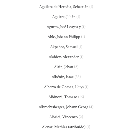
Aguilera de Heredia, Sebastián
(1)
Aguirre, Julián
(1)
Agurto, José Loaysa y
(1)
Ahle, Johann Philipp
(1)
Akpabot, Samuel
(1)
Alabiev, Alexander
(1)
Alain, Jehan
(2)
Albéniz, Isaac
(35)
Alberto de Gomez, Lluys
(1)
Albinoni, Tomaso
(16)
Albrechtsberger, Johann Georg
(4)
Albrici, Vincenzo
(2)
Aleñar, Mathías (atribuido)
(1)