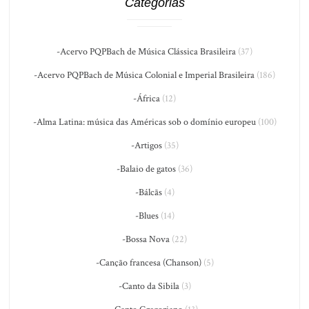
Categorias
-Acervo PQPBach de Música Clássica Brasileira
(37)
-Acervo PQPBach de Música Colonial e Imperial Brasileira
(186)
-África
(12)
-Alma Latina: música das Américas sob o domínio europeu
(100)
-Artigos
(35)
-Balaio de gatos
(36)
-Bálcãs
(4)
-Blues
(14)
-Bossa Nova
(22)
-Canção francesa (Chanson)
(5)
-Canto da Sibila
(3)