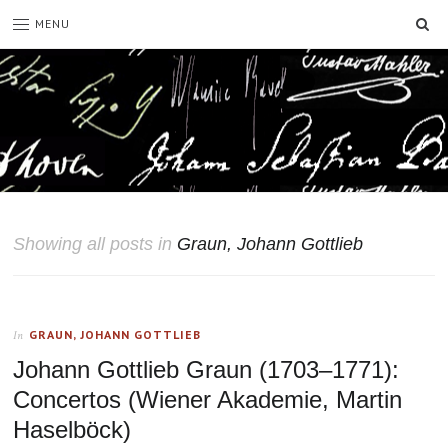
SE
MENU
Showing all posts in
Graun, Johann Gottlieb
GRAUN, JOHANN GOTTLIEB
In
Johann Gottlieb Graun (1703–1771):
Concertos (Wiener Akademie, Martin
Haselböck)