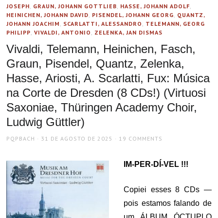
JOSEPH
,
GRAUN, JOHANN GOTTLIEB
,
HASSE, JOHANN ADOLF
,
HEINICHEN, JOHANN DAVID
,
PISENDEL, JOHANN GEORG
,
QUANTZ,
JOHANN JOACHIM
,
SCARLATTI, ALESSANDRO
,
TELEMANN, GEORG
PHILIPP
,
VIVALDI, ANTONIO
,
ZELENKA, JAN DISMAS
Vivaldi, Telemann, Heinichen, Fasch,
Graun, Pisendel, Quantz, Zelenka,
Hasse, Ariosti, A. Scarlatti, Fux: Música
na Corte de Dresden (8 CDs!) (Virtuosi
Saxoniae, Thüringen Academy Choir,
Ludwig Güttler)
AUTHOR
POSTED
PQPBACH
31 DE AGOSTO DE 2025
19 COMMENTS
ON
IM-PER-DÍ-VEL !!!
Copiei esses 8 CDs —
pois estamos falando de
um ÁLBUM ÓCTUPLO