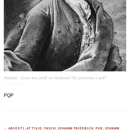
Mazááá… Graun tem perfil no Facebook! Tão pensando o quê?
PQP
ARIOSTI, ATTILIO
,
FASCH, JOHANN FRIEDRICH
,
FUX, JOHANN
In