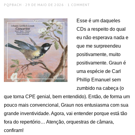
AUTHOR
POSTED
PQPBACH
29 DE MAIO DE 2026
1 COMMENT
ON
Esse é um daqueles
CDs a respeito do qual
eu não esperava nada e
que me surpreendeu
positivamente, muito
positivamente. Graun é
uma espécie de Carl
Phillip Emanuel sem
zumbido na cabeça (o
que torna CPE genial, bem entendido). Então, de forma um
pouco mais convencional, Graun nos entusiasma com sua
grande inventividade. Agora, vai entender porque está tão
fora do repertório… Atenção, orquestras de câmara,
confiram!