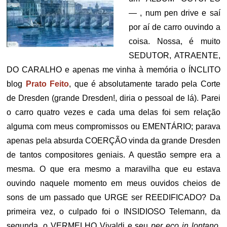
— , num pen drive e saí
por aí de carro ouvindo a
coisa. Nossa, é muito
SEDUTOR, ATRAENTE,
DO CARALHO e apenas me vinha à memória o ÍNCLITO
blog
Prato Feito
, que é absolutamente tarado pela Corte
de Dresden (grande Dresden!, diria o pessoal de lá). Parei
o carro quatro vezes e cada uma delas foi sem relação
alguma com meus compromissos ou EMENTÁRIO; parava
apenas pela absurda COERÇÃO vinda da grande Dresden
de tantos compositores geniais. A questão sempre era a
mesma. O que era mesmo a maravilha que eu estava
ouvindo naquele momento em meus ouvidos cheios de
sons de um passado que URGE ser REEDIFICADO? Da
primeira vez, o culpado foi o INSIDIOSO Telemann, da
segunda, o VERMELHO Vivaldi e seu
per eco in lontano
,