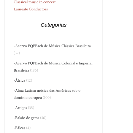
Classical music in concert
Laureate Conductors
Categorias
-Acervo PQPBach de Música Clássica Brasileira
(37)
-Acervo PQPBach de Música Colonial e Imperial
Brasileira
(186)
-África
(12)
-Alma Latina: música das Américas sob o
domínio europeu
(100)
-Artigos
(35)
-Balaio de gatos
(36)
-Bálcãs
(4)