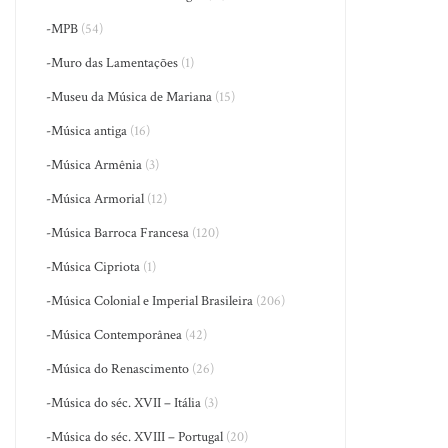
-MPB
(54)
-Muro das Lamentações
(1)
-Museu da Música de Mariana
(15)
-Música antiga
(16)
-Música Armênia
(3)
-Música Armorial
(12)
-Música Barroca Francesa
(120)
-Música Cipriota
(1)
-Música Colonial e Imperial Brasileira
(206)
-Música Contemporânea
(42)
-Música do Renascimento
(26)
-Música do séc. XVII – Itália
(3)
-Música do séc. XVIII – Portugal
(20)