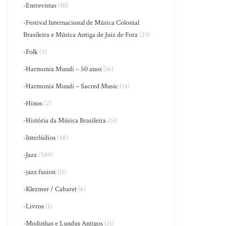
-Entrevistas
(10)
-Festival Internacional de Música Colonial
Brasileira e Música Antiga de Juiz de Fora
(23)
-Folk
(5)
-Harmonia Mundi – 50 anos
(16)
-Harmonia Mundi – Sacred Music
(14)
-Hinos
(2)
-História da Música Brasileira
(14)
-Interlúdios
(48)
-Jazz
(589)
-jazz fusion
(11)
-Klezmer / Cabaret
(6)
-Livros
(1)
-Modinhas e Lundus Antigos
(31)