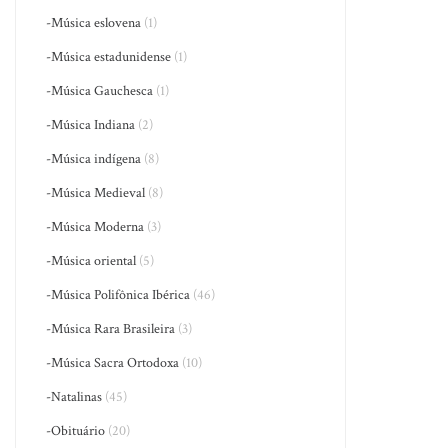
-Música eslovena
(1)
-Música estadunidense
(1)
-Música Gauchesca
(1)
-Música Indiana
(2)
-Música indígena
(8)
-Música Medieval
(8)
-Música Moderna
(3)
-Música oriental
(5)
-Música Polifônica Ibérica
(46)
-Música Rara Brasileira
(3)
-Música Sacra Ortodoxa
(10)
-Natalinas
(45)
-Obituário
(20)