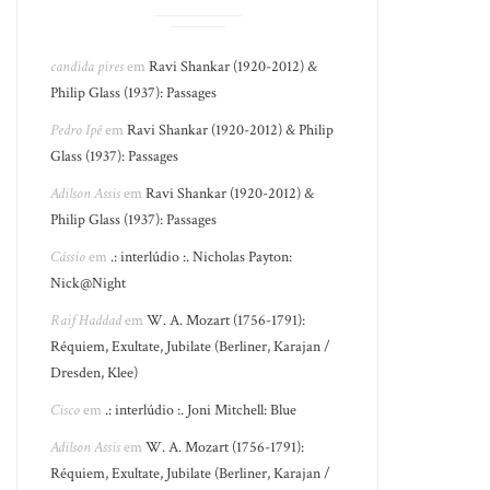
candida pires
em
Ravi Shankar (1920-2012) &
Philip Glass (1937): Passages
Pedro Ipê
em
Ravi Shankar (1920-2012) & Philip
Glass (1937): Passages
Adilson Assis
em
Ravi Shankar (1920-2012) &
Philip Glass (1937): Passages
Cássio
em
.: interlúdio :. Nicholas Payton:
Nick@Night
Raif Haddad
em
W. A. Mozart (1756-1791):
Réquiem, Exultate, Jubilate (Berliner, Karajan /
Dresden, Klee)
Cisco
em
.: interlúdio :. Joni Mitchell: Blue
Adilson Assis
em
W. A. Mozart (1756-1791):
Réquiem, Exultate, Jubilate (Berliner, Karajan /