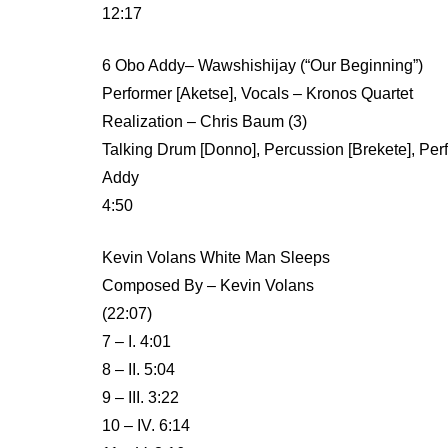
12:17
6 Obo Addy– Wawshishijay (“Our Beginning”)
Performer [Aketse], Vocals – Kronos Quartet
Realization – Chris Baum (3)
Talking Drum [Donno], Percussion [Brekete], Per
Addy
4:50
Kevin Volans White Man Sleeps
Composed By – Kevin Volans
(22:07)
7 – I. 4:01
8 – II. 5:04
9 – III. 3:22
10 – IV. 6:14