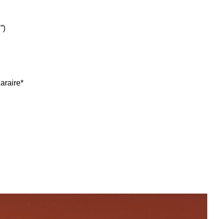
”)
araire*