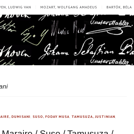
EN, LUDWIG VAN
MOZART, WOLFGANG AMADEUS
BARTÓK, BÉLA
ani
AIRE, DUMISANI
,
SUSO, FODAY MUSA
,
TAMUSUZA, JUSTINIAN
,
 Maraire / Suso / Tamusuza /