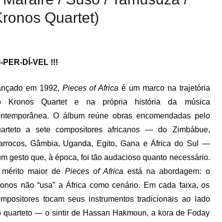
(Kronos Quartet)
-PER-DÍ-VEL !!!
ançado em 1992,
Pieces of Africa
é um marco na trajetória
o Kronos Quartet e na própria história da música
ontemporânea. O álbum reúne obras encomendadas pelo
uarteto a sete compositores africanos — do Zimbábue,
rrocos, Gâmbia, Uganda, Egito, Gana e África do Sul —
m gesto que, à época, foi tão audacioso quanto necessário.
 mérito maior de
Pieces of Africa
está na abordagem: o
onos não “usa” a África como cenário. Em cada faixa, os
mpositores tocam seus instrumentos tradicionais ao lado
 quarteto — o sintir de Hassan Hakmoun, a kora de Foday