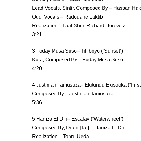
Lead Vocals, Sintir, Composed By – Hassan H
Oud, Vocals – Radouane Laktib
Realization – Itaal Shur, Richard Horowitz
3:21
3 Foday Musa Suso– Tilliboyo (“Sunset”)
Kora, Composed By – Foday Musa Suso
4:20
4 Justinian Tamusuza– Ekitundu Ekisooka (“Firs
Composed By – Justinian Tamusuza
5:36
5 Hamza El Din– Escalay (“Waterwheel”)
Composed By, Drum [Tar] – Hamza El Din
Realization – Tohru Ueda