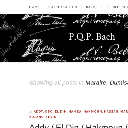
HOME
SOBRE O AUTOR
BACH, J. S.
BEETHOV
P.Q.P. Bach
Showing all posts in
Maraire, Dumis
ADDY, OBO
,
EL DIN, HAMZA
,
HAKMOUN, HASSAN
,
MAR
In
VOLANS, KEVIN
Addy / El Din / Hakmoun /