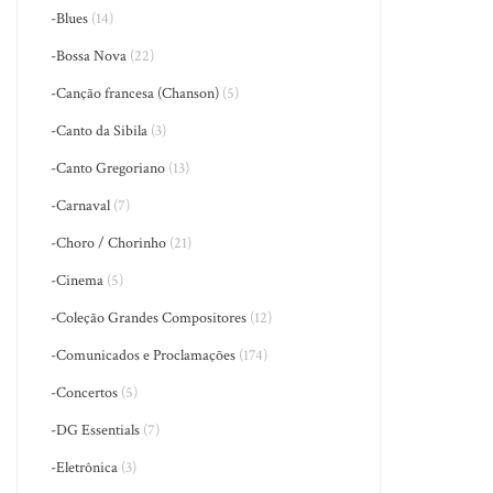
-Blues
(14)
-Bossa Nova
(22)
-Canção francesa (Chanson)
(5)
-Canto da Sibila
(3)
-Canto Gregoriano
(13)
-Carnaval
(7)
-Choro / Chorinho
(21)
-Cinema
(5)
-Coleção Grandes Compositores
(12)
-Comunicados e Proclamações
(174)
-Concertos
(5)
-DG Essentials
(7)
-Eletrônica
(3)