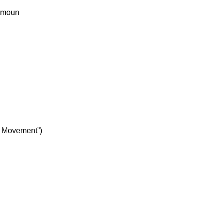
akmoun
t Movement”)