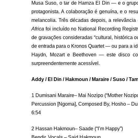
Musa Suso, o tar de Hamza El Din — e o grup
protagonista. A colaboração é genuína, e o resu
melancolia. Três décadas depois, a relevância
Africa
foi incluído no National Recording Regist
de gravações consideradas “cultural, histórica 
de entrada para o Kronos Quartet — ou para a id
Haydn, Mozart e Beethoven — este disco con
surpreendentemente acessível.
Addy / El Din / Hakmoun / Maraire / Suso / Ta
1 Dumisani Maraire– Mai Nozipo (“Mother Nozipo
Percussion [Ngoma], Composed By, Hosho – Dum
6:54
2 Hassan Hakmoun– Saade (“I’m Happy”)
Bendir, Vocals – Said Hakmoun