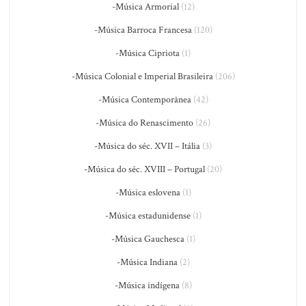
-Música Armorial
(12)
-Música Barroca Francesa
(120)
-Música Cipriota
(1)
-Música Colonial e Imperial Brasileira
(206)
-Música Contemporânea
(42)
-Música do Renascimento
(26)
-Música do séc. XVII – Itália
(3)
-Música do séc. XVIII – Portugal
(20)
-Música eslovena
(1)
-Música estadunidense
(1)
-Música Gauchesca
(1)
-Música Indiana
(2)
-Música indígena
(8)