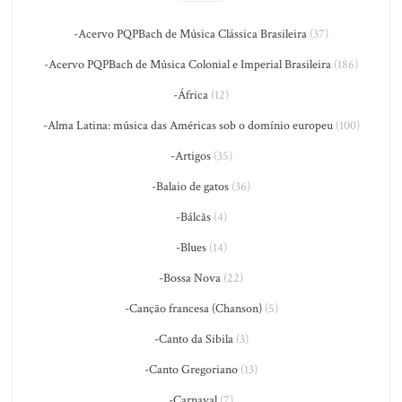
-Acervo PQPBach de Música Clássica Brasileira
(37)
-Acervo PQPBach de Música Colonial e Imperial Brasileira
(186)
-África
(12)
-Alma Latina: música das Américas sob o domínio europeu
(100)
-Artigos
(35)
-Balaio de gatos
(36)
-Bálcãs
(4)
-Blues
(14)
-Bossa Nova
(22)
-Canção francesa (Chanson)
(5)
-Canto da Sibila
(3)
-Canto Gregoriano
(13)
-Carnaval
(7)