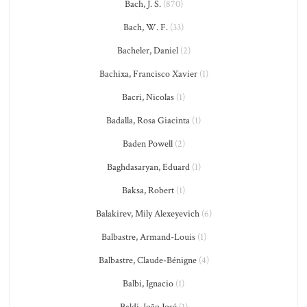
Bach, J. S.
(870)
Bach, W. F.
(33)
Bacheler, Daniel
(2)
Bachixa, Francisco Xavier
(1)
Bacri, Nicolas
(1)
Badalla, Rosa Giacinta
(1)
Baden Powell
(2)
Baghdasaryan, Eduard
(1)
Baksa, Robert
(1)
Balakirev, Mily Alexeyevich
(6)
Balbastre, Armand-Louis
(1)
Balbastre, Claude-Bénigne
(4)
Balbi, Ignacio
(1)
Baldi, João José
(1)