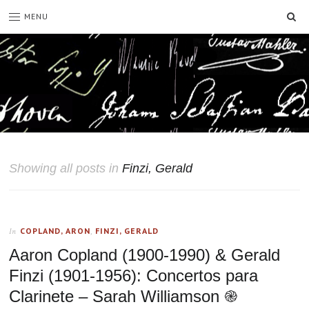
SE
MENU
Showing all posts in
Finzi, Gerald
COPLAND, ARON
,
FINZI, GERALD
In
Aaron Copland (1900-1990) & Gerald
Finzi (1901-1956): Concertos para
Clarinete – Sarah Williamson ֎