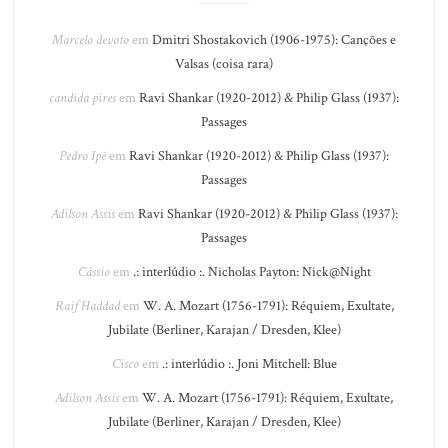
Marcelo devoto
em
Dmitri Shostakovich (1906-1975): Canções e
Valsas (coisa rara)
candida pires
em
Ravi Shankar (1920-2012) & Philip Glass (1937):
Passages
Pedro Ipê
em
Ravi Shankar (1920-2012) & Philip Glass (1937):
Passages
Adilson Assis
em
Ravi Shankar (1920-2012) & Philip Glass (1937):
Passages
Cássio
em
.: interlúdio :. Nicholas Payton: Nick@Night
Raif Haddad
em
W. A. Mozart (1756-1791): Réquiem, Exultate,
Jubilate (Berliner, Karajan / Dresden, Klee)
Cisco
em
.: interlúdio :. Joni Mitchell: Blue
Adilson Assis
em
W. A. Mozart (1756-1791): Réquiem, Exultate,
Jubilate (Berliner, Karajan / Dresden, Klee)