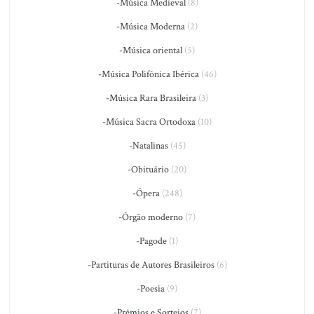
-Música Medieval
(8)
-Música Moderna
(2)
-Música oriental
(5)
-Música Polifônica Ibérica
(46)
-Música Rara Brasileira
(3)
-Música Sacra Ortodoxa
(10)
-Natalinas
(45)
-Obituário
(20)
-Ópera
(248)
-Órgão moderno
(7)
-Pagode
(1)
-Partituras de Autores Brasileiros
(6)
-Poesia
(9)
-Prêmios e Sorteios
(7)