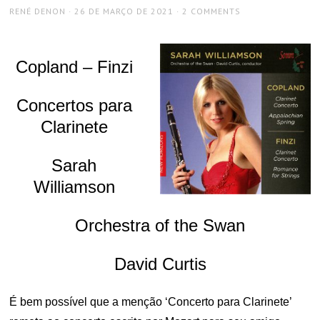
AUTHOR
POSTED
RENÉ DENON
26 DE MARÇO DE 2021
2 COMMENTS
ON
Copland – Finzi
Concertos para
Clarinete
Sarah
Williamson
Orchestra of the Swan
David Curtis
É bem possível que a menção ‘Concerto para Clarinete’