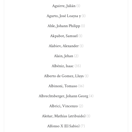
Aguirre, Julián
(1)
Agurto, José Loaysa y
(1)
Ahle, Johann Philipp
(1)
Akpabot, Samuel
(1)
Alabiev, Alexander
(1)
Alain, Jehan
(2)
Albéniz, Isaac
(35)
Alberto de Gomez, Lluys
(1)
Albinoni, Tomaso
(16)
Albrechtsberger, Johann Georg
(4)
Albrici, Vincenzo
(2)
Aleñar, Mathías (atribuido)
(1)
Alfonso X (El Sabio)
(7)