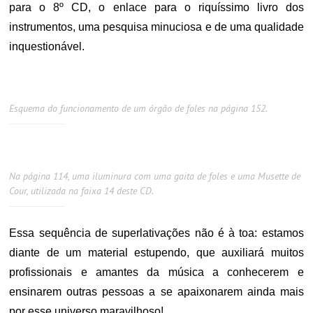
para o 8º CD, o enlace para o riquíssimo livro dos
instrumentos, uma pesquisa minuciosa e de uma qualidade
inquestionável.
Esquema do funcionamento de um órgão de foles na página 152.
Na página 114, uma iluminura com uma gaita de foles e uma Musette de
Cour, utilizada na faixa 14 deste CD.
Essa sequência de superlativações não é à toa: estamos
diante de um material estupendo, que auxiliará muitos
profissionais e amantes da música a conhecerem e
ensinarem outras pessoas a se apaixonarem ainda mais
por esse universo maravilhoso!