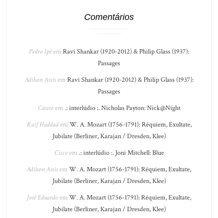
Comentários
Pedro Ipê
em
Ravi Shankar (1920-2012) & Philip Glass (1937):
Passages
Adilson Assis
em
Ravi Shankar (1920-2012) & Philip Glass (1937):
Passages
Cássio
em
.: interlúdio :. Nicholas Payton: Nick@Night
Raif Haddad
em
W. A. Mozart (1756-1791): Réquiem, Exultate,
Jubilate (Berliner, Karajan / Dresden, Klee)
Cisco
em
.: interlúdio :. Joni Mitchell: Blue
Adilson Assis
em
W. A. Mozart (1756-1791): Réquiem, Exultate,
Jubilate (Berliner, Karajan / Dresden, Klee)
José Eduardo
em
W. A. Mozart (1756-1791): Réquiem, Exultate,
Jubilate (Berliner, Karajan / Dresden, Klee)