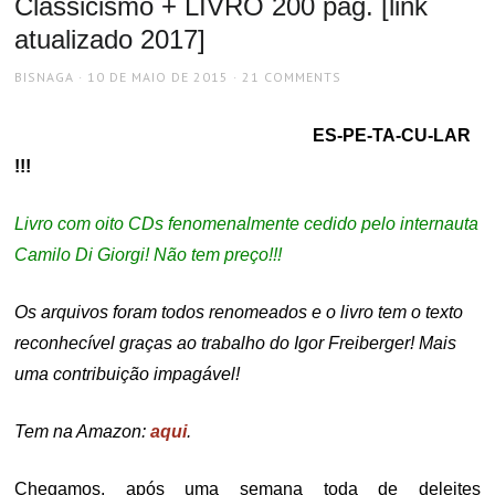
Classicismo + LIVRO 200 pág. [link
atualizado 2017]
AUTHOR
POSTED
BISNAGA
10 DE MAIO DE 2015
21 COMMENTS
ON
ES-PE-TA-CU-LAR
!!!
Livro com oito CDs fenomenalmente cedido pelo internauta
Camilo Di Giorgi! Não tem preço!!!
Os arquivos foram todos renomeados e o livro tem o texto
reconhecível graças ao trabalho do Igor Freiberger! Mais
uma contribuição impagável!
Tem na Amazon:
aqui
.
Chegamos, após uma semana toda de deleites