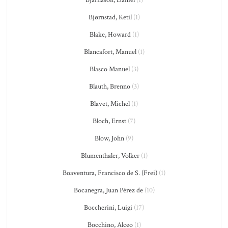
Bjarnason, Daníel
(1)
Bjørnstad, Ketil
(1)
Blake, Howard
(1)
Blancafort, Manuel
(1)
Blasco Manuel
(3)
Blauth, Brenno
(3)
Blavet, Michel
(1)
Bloch, Ernst
(7)
Blow, John
(9)
Blumenthaler, Volker
(1)
Boaventura, Francisco de S. (Frei)
(1)
Bocanegra, Juan Pérez de
(10)
Boccherini, Luigi
(17)
Bocchino, Alceo
(1)