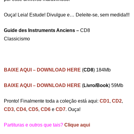
Ouça! Leia! Estude! Divulgue e… Deleite-se, sem medida!!!
Guide des Instruments Anciens –
CD8
Classicismo
BAIXE AQUI – DOWNLOAD HERE
(
CD8
) 184Mb
BAIXE AQUI – DOWNLOAD HERE
(
Livro/Book
) 59Mb
Pronto! Finalmente toda a coleção está aqui:
CD1
,
CD2
,
CD3
,
CD4
,
CD5
,
CD6
e
CD7
. Ouça!
Partituras e outros que tais?
Clique aqui