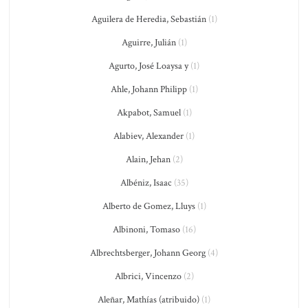
Aguilera de Heredia, Sebastián
(1)
Aguirre, Julián
(1)
Agurto, José Loaysa y
(1)
Ahle, Johann Philipp
(1)
Akpabot, Samuel
(1)
Alabiev, Alexander
(1)
Alain, Jehan
(2)
Albéniz, Isaac
(35)
Alberto de Gomez, Lluys
(1)
Albinoni, Tomaso
(16)
Albrechtsberger, Johann Georg
(4)
Albrici, Vincenzo
(2)
Aleñar, Mathías (atribuido)
(1)