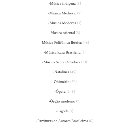
-Música indígena
(8)
-Música Medieval
(8)
-Música Moderna
(3)
-Música oriental
(5)
-Música Polifônica Ibérica
(46)
-Música Rara Brasileira
(3)
-Música Sacra Ortodoxa
(10)
-Natalinas
(45)
-Obituário
(20)
-Ópera
(248)
-Órgão moderno
(7)
-Pagode
(1)
-Partituras de Autores Brasileiros
(6)