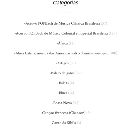
Categorias
-Acervo PQPBach de Música Clássica Brasileira
(37)
-Acervo PQPBach de Música Colonial e Imperial Brasileira
(186)
-África
(12)
-Alma Latina: música das Américas sob o domínio europeu
(100)
-Artigos
(35)
-Balaio de gatos
(36)
-Bálcãs
(4)
-Blues
(14)
-Bossa Nova
(22)
-Canção francesa (Chanson)
(5)
-Canto da Sibila
(3)