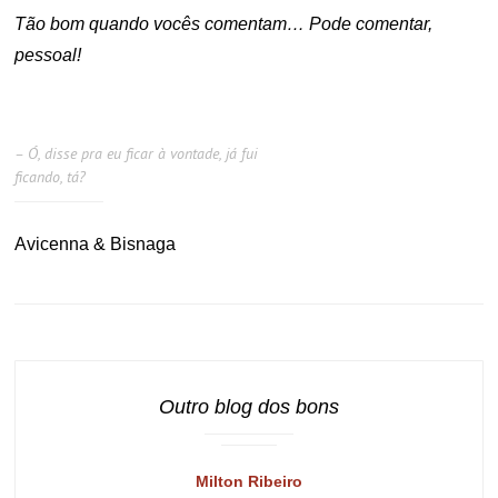
Tão bom quando vocês comentam… Pode comentar,
pessoal!
– Ó, disse pra eu ficar à vontade, já fui
ficando, tá?
Avicenna & Bisnaga
Outro blog dos bons
Milton Ribeiro