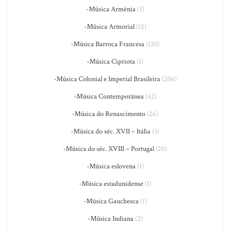
-Música Armênia
(3)
-Música Armorial
(12)
-Música Barroca Francesa
(120)
-Música Cipriota
(1)
-Música Colonial e Imperial Brasileira
(206)
-Música Contemporânea
(42)
-Música do Renascimento
(26)
-Música do séc. XVII – Itália
(3)
-Música do séc. XVIII – Portugal
(20)
-Música eslovena
(1)
-Música estadunidense
(1)
-Música Gauchesca
(1)
-Música Indiana
(2)