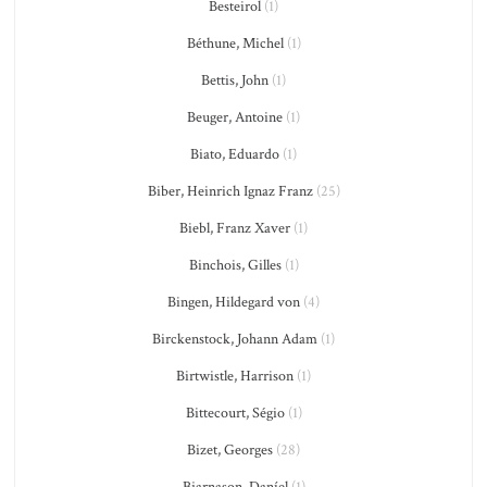
Besteirol
(1)
Béthune, Michel
(1)
Bettis, John
(1)
Beuger, Antoine
(1)
Biato, Eduardo
(1)
Biber, Heinrich Ignaz Franz
(25)
Biebl, Franz Xaver
(1)
Binchois, Gilles
(1)
Bingen, Hildegard von
(4)
Birckenstock, Johann Adam
(1)
Birtwistle, Harrison
(1)
Bittecourt, Ségio
(1)
Bizet, Georges
(28)