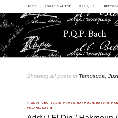
HOME
SOBRE O AUTOR
BACH, J. S.
BEETHOV
P.Q.P. Bach
Showing all posts in
Tamusuza, Just
ADDY, OBO
,
EL DIN, HAMZA
,
HAKMOUN, HASSAN
,
MAR
In
VOLANS, KEVIN
Addy / El Din / Hakmoun /