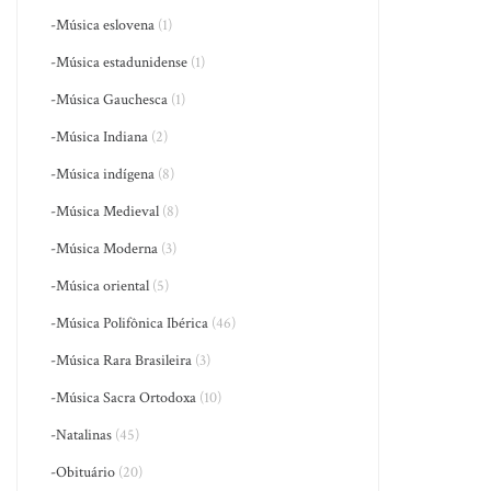
-Música eslovena
(1)
-Música estadunidense
(1)
-Música Gauchesca
(1)
-Música Indiana
(2)
-Música indígena
(8)
-Música Medieval
(8)
-Música Moderna
(3)
-Música oriental
(5)
-Música Polifônica Ibérica
(46)
-Música Rara Brasileira
(3)
-Música Sacra Ortodoxa
(10)
-Natalinas
(45)
-Obituário
(20)