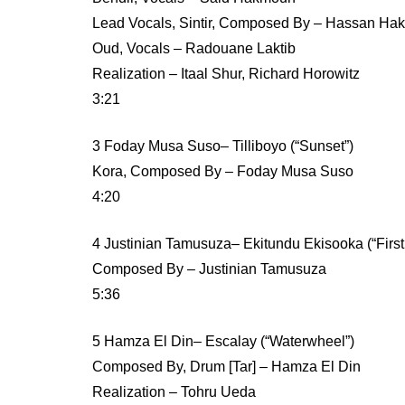
Lead Vocals, Sintir, Composed By – Hassan H
Oud, Vocals – Radouane Laktib
Realization – Itaal Shur, Richard Horowitz
3:21
3 Foday Musa Suso– Tilliboyo (“Sunset”)
Kora, Composed By – Foday Musa Suso
4:20
4 Justinian Tamusuza– Ekitundu Ekisooka (“Firs
Composed By – Justinian Tamusuza
5:36
5 Hamza El Din– Escalay (“Waterwheel”)
Composed By, Drum [Tar] – Hamza El Din
Realization – Tohru Ueda