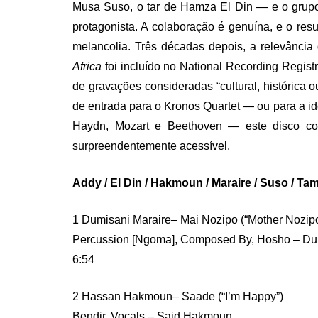
Musa Suso, o tar de Hamza El Din — e o grup
protagonista. A colaboração é genuína, e o resu
melancolia. Três décadas depois, a relevância
Africa
foi incluído no National Recording Regist
de gravações consideradas “cultural, histórica 
de entrada para o Kronos Quartet — ou para a id
Haydn, Mozart e Beethoven — este disco con
surpreendentemente acessível.
Addy / El Din / Hakmoun / Maraire / Suso / Ta
1 Dumisani Maraire– Mai Nozipo (“Mother Nozipo
Percussion [Ngoma], Composed By, Hosho – Dum
6:54
2 Hassan Hakmoun– Saade (“I’m Happy”)
Bendir, Vocals – Said Hakmoun