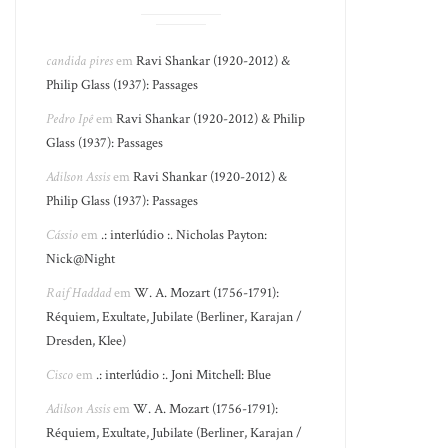
candida pires
em
Ravi Shankar (1920-2012) &
Philip Glass (1937): Passages
Pedro Ipê
em
Ravi Shankar (1920-2012) & Philip
Glass (1937): Passages
Adilson Assis
em
Ravi Shankar (1920-2012) &
Philip Glass (1937): Passages
Cássio
em
.: interlúdio :. Nicholas Payton:
Nick@Night
Raif Haddad
em
W. A. Mozart (1756-1791):
Réquiem, Exultate, Jubilate (Berliner, Karajan /
Dresden, Klee)
Cisco
em
.: interlúdio :. Joni Mitchell: Blue
Adilson Assis
em
W. A. Mozart (1756-1791):
Réquiem, Exultate, Jubilate (Berliner, Karajan /