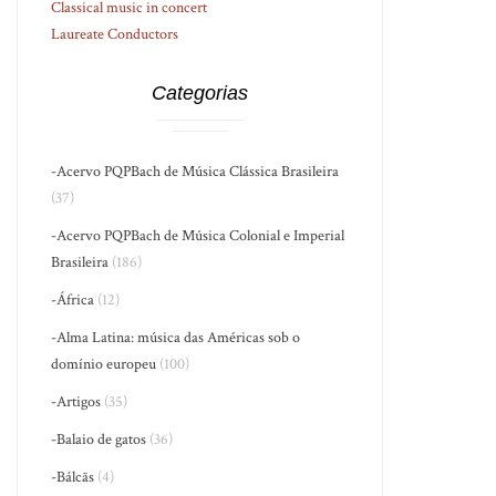
Classical music in concert
Laureate Conductors
Categorias
-Acervo PQPBach de Música Clássica Brasileira
(37)
-Acervo PQPBach de Música Colonial e Imperial
Brasileira
(186)
-África
(12)
-Alma Latina: música das Américas sob o
domínio europeu
(100)
-Artigos
(35)
-Balaio de gatos
(36)
-Bálcãs
(4)