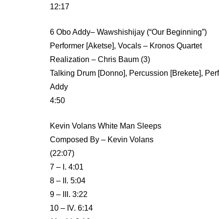
12:17
6 Obo Addy– Wawshishijay (“Our Beginning”)
Performer [Aketse], Vocals – Kronos Quartet
Realization – Chris Baum (3)
Talking Drum [Donno], Percussion [Brekete], Per
Addy
4:50
Kevin Volans White Man Sleeps
Composed By – Kevin Volans
(22:07)
7 – I. 4:01
8 – II. 5:04
9 – III. 3:22
10 – IV. 6:14