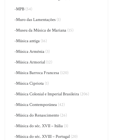
-MPB
(54)
-Muro das Lamentações
(1)
-Museu da Música de Mariana
(15)
-Música antiga
(16)
-Música Armênia
(3)
-Música Armorial
(12)
-Música Barroca Francesa
(120)
-Música Cipriota
(1)
-Música Colonial e Imperial Brasileira
(206)
-Música Contemporânea
(42)
-Música do Renascimento
(26)
-Música do séc. XVII – Itália
(3)
-Música do séc. XVIII – Portugal
(20)