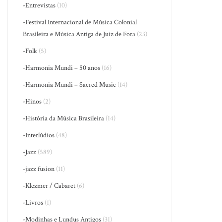
-Entrevistas
(10)
-Festival Internacional de Música Colonial
Brasileira e Música Antiga de Juiz de Fora
(23)
-Folk
(5)
-Harmonia Mundi – 50 anos
(16)
-Harmonia Mundi – Sacred Music
(14)
-Hinos
(2)
-História da Música Brasileira
(14)
-Interlúdios
(48)
-Jazz
(589)
-jazz fusion
(11)
-Klezmer / Cabaret
(6)
-Livros
(1)
-Modinhas e Lundus Antigos
(31)