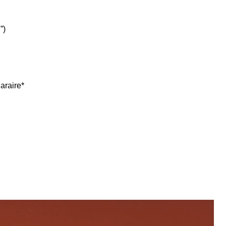
”)
araire*