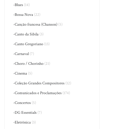
-Blues
(14)
-Bossa Nova
(22)
-Canção francesa (Chanson)
(5)
-Canto da Sibila
(3)
-Canto Gregoriano
(13)
-Carnaval
(7)
-Choro / Chorinho
(21)
-Cinema
(5)
-Coleção Grandes Compositores
(12)
-Comunicados e Proclamações
(174)
-Concertos
(5)
-DG Essentials
(7)
-Eletrônica
(3)