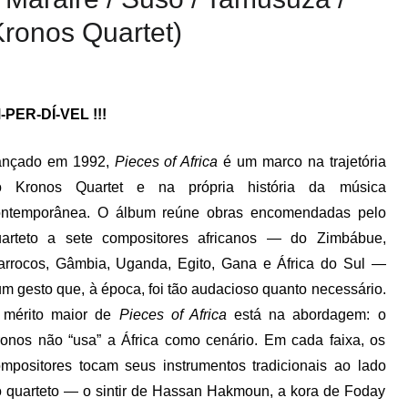
(Kronos Quartet)
-PER-DÍ-VEL !!!
ançado em 1992,
Pieces of Africa
é um marco na trajetória
o Kronos Quartet e na própria história da música
ontemporânea. O álbum reúne obras encomendadas pelo
uarteto a sete compositores africanos — do Zimbábue,
rrocos, Gâmbia, Uganda, Egito, Gana e África do Sul —
m gesto que, à época, foi tão audacioso quanto necessário.
 mérito maior de
Pieces of Africa
está na abordagem: o
onos não “usa” a África como cenário. Em cada faixa, os
mpositores tocam seus instrumentos tradicionais ao lado
 quarteto — o sintir de Hassan Hakmoun, a kora de Foday