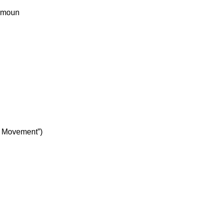
akmoun
t Movement”)