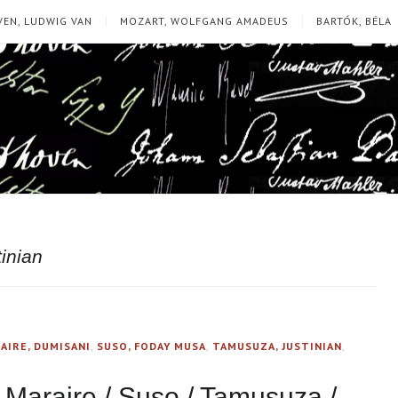
EN, LUDWIG VAN
MOZART, WOLFGANG AMADEUS
BARTÓK, BÉLA
inian
AIRE, DUMISANI
,
SUSO, FODAY MUSA
,
TAMUSUZA, JUSTINIAN
,
 Maraire / Suso / Tamusuza /