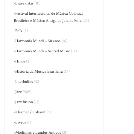
-Entrevistas
(10)
-Festival Internacional de Música Colonial
Brasileira e Música Antiga de Juiz de Fora
(23)
-Folk
(5)
-Harmonia Mundi – 50 anos
(16)
-Harmonia Mundi – Sacred Music
(14)
-Hinos
(2)
-História da Música Brasileira
(14)
-Interlúdios
(48)
-Jazz
(589)
-jazz fusion
(11)
-Klezmer / Cabaret
(6)
-Livros
(1)
-Modinhas e Lundus Antigos
(31)