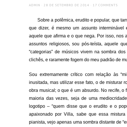
AUTHOR
POSTED
ADMIN
28 DE SETEMBRO DE 2014
17 COMMENTS
ON
Sobre a polêmica, erudito e popular, que ta
que dizer, é mesmo um assunto interminável e
aquele que afirma e o que nega. Por isso, nos
assuntos religiosos, sou pós-teísta, aquele 
“categorias” de músicos vivem na sombra dos
clichês, e raramente fogem do meu padrão de m
Sou extremamente crítico com relação às “mi
inusitada, mas utilizar esse fato, o de misturar 
obra musical; o que é um absurdo. No recife, o 
maioria das vezes, seja de uma mediocridad
logotipo – “quem disse que o erudito e o p
apaixonado por Villa, sabe que essa mistura 
pianista, vejo apenas uma sombra distante de “eru