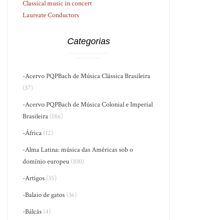
Classical music in concert
Laureate Conductors
Categorias
-Acervo PQPBach de Música Clássica Brasileira
(37)
-Acervo PQPBach de Música Colonial e Imperial
Brasileira
(186)
-África
(12)
-Alma Latina: música das Américas sob o
domínio europeu
(100)
-Artigos
(35)
-Balaio de gatos
(36)
-Bálcãs
(4)