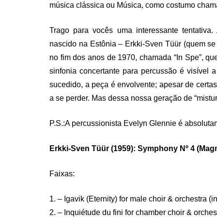
música clássica ou Música, como costumo chama
Trago para vocês uma interessante tentativa.
nascido na Estônia – Erkki-Sven Tüür (quem se h
no fim dos anos de 1970, chamada “In Spe”, que
sinfonia concertante para percussão é visível 
sucedido, a peça é envolvente; apesar de cert
a se perder. Mas dessa nossa geração de “mistu
P.S.:A percussionista Evelyn Glennie é absolutam
Erkki-Sven Tüür (1959): Symphony Nº 4 (Mag
Faixas:
1. – Igavik (Eternity) for male choir & orchestra
2. – Inquiétude du fini for chamber choir & orches