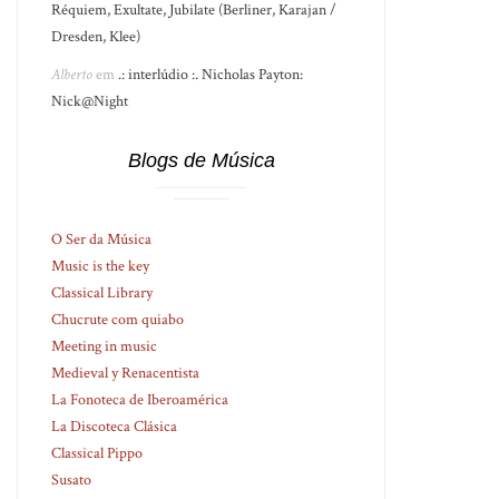
Réquiem, Exultate, Jubilate (Berliner, Karajan /
Dresden, Klee)
Alberto
em
.: interlúdio :. Nicholas Payton:
Nick@Night
Blogs de Música
O Ser da Música
Music is the key
Classical Library
Chucrute com quiabo
Meeting in music
Medieval y Renacentista
La Fonoteca de Iberoamérica
La Discoteca Clásica
Classical Pippo
Susato