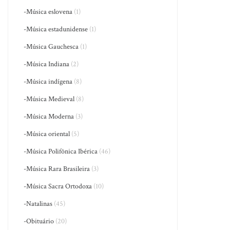
-Música eslovena
(1)
-Música estadunidense
(1)
-Música Gauchesca
(1)
-Música Indiana
(2)
-Música indígena
(8)
-Música Medieval
(8)
-Música Moderna
(3)
-Música oriental
(5)
-Música Polifônica Ibérica
(46)
-Música Rara Brasileira
(3)
-Música Sacra Ortodoxa
(10)
-Natalinas
(45)
-Obituário
(20)