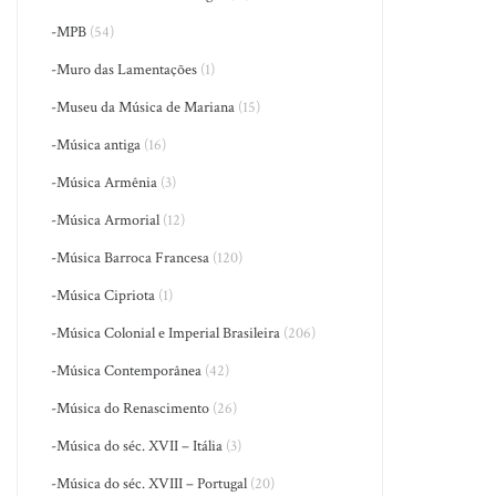
-MPB
(54)
-Muro das Lamentações
(1)
-Museu da Música de Mariana
(15)
-Música antiga
(16)
-Música Armênia
(3)
-Música Armorial
(12)
-Música Barroca Francesa
(120)
-Música Cipriota
(1)
-Música Colonial e Imperial Brasileira
(206)
-Música Contemporânea
(42)
-Música do Renascimento
(26)
-Música do séc. XVII – Itália
(3)
-Música do séc. XVIII – Portugal
(20)