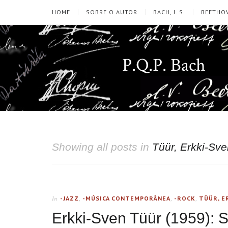
HOME
SOBRE O AUTOR
BACH, J. S.
BEETHOV
P.Q.P. Bach
Showing all posts in
Tüür, Erkki-Sv
-JAZZ
,
-MÚSICA CONTEMPORÂNEA
,
-ROCK
,
TÜÜR, E
In
Erkki-Sven Tüür (1959):