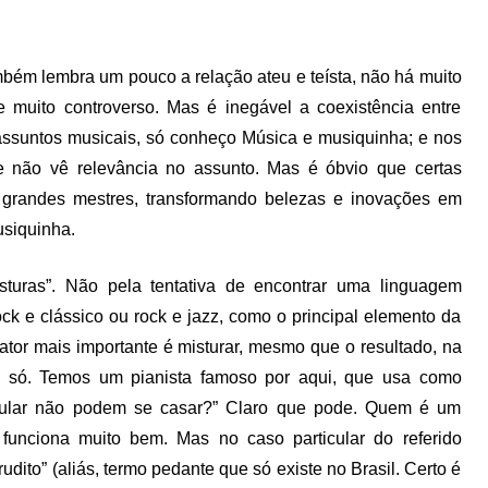
mbém lembra um pouco a relação ateu e teísta, não há muito
 muito controverso. Mas é inegável a coexistência entre
 assuntos musicais, só conheço Música e musiquinha; e nos
que não vê relevância no assunto. Mas é óbvio que certas
 grandes mestres, transformando belezas e inovações em
usiquinha.
sturas”. Não pela tentativa de encontrar uma linguagem
rock e clássico ou rock e jazz, como o principal elemento da
fator mais importante é misturar, mesmo que o resultado, na
e só. Temos um pianista famoso por aqui, que usa como
opular não podem se casar?” Claro que pode. Quem é um
funciona muito bem. Mas no caso particular do referido
dito” (aliás, termo pedante que só existe no Brasil. Certo é