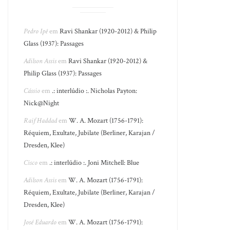
Pedro Ipê
em
Ravi Shankar (1920-2012) & Philip
Glass (1937): Passages
Adilson Assis
em
Ravi Shankar (1920-2012) &
Philip Glass (1937): Passages
Cássio
em
.: interlúdio :. Nicholas Payton:
Nick@Night
Raif Haddad
em
W. A. Mozart (1756-1791):
Réquiem, Exultate, Jubilate (Berliner, Karajan /
Dresden, Klee)
Cisco
em
.: interlúdio :. Joni Mitchell: Blue
Adilson Assis
em
W. A. Mozart (1756-1791):
Réquiem, Exultate, Jubilate (Berliner, Karajan /
Dresden, Klee)
José Eduardo
em
W. A. Mozart (1756-1791):