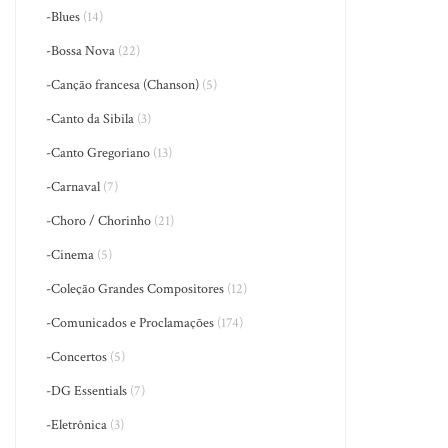
-Blues
(14)
-Bossa Nova
(22)
-Canção francesa (Chanson)
(5)
-Canto da Sibila
(3)
-Canto Gregoriano
(13)
-Carnaval
(7)
-Choro / Chorinho
(21)
-Cinema
(5)
-Coleção Grandes Compositores
(12)
-Comunicados e Proclamações
(174)
-Concertos
(5)
-DG Essentials
(7)
-Eletrônica
(3)