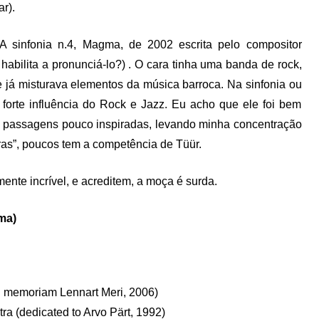
r).
 A sinfonia n.4, Magma, de 2002 escrita pelo compositor
abilita a pronunciá-lo?) . O cara tinha uma banda de rock,
 já misturava elementos da música barroca. Na sinfonia ou
a forte influência do Rock e Jazz. Eu acho que ele foi bem
as passagens pouco inspiradas, levando minha concentração
ras”, poucos tem a competência de Tüür.
ente incrível, e acreditem, a moça é surda.
ma)
 (in memoriam Lennart Meri, 2006)
tra (dedicated to Arvo Pärt, 1992)