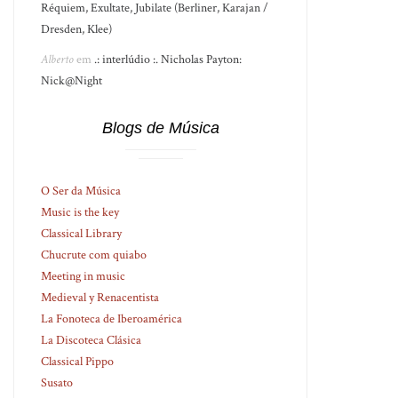
Réquiem, Exultate, Jubilate (Berliner, Karajan /
Dresden, Klee)
Alberto
em
.: interlúdio :. Nicholas Payton:
Nick@Night
Blogs de Música
O Ser da Música
Music is the key
Classical Library
Chucrute com quiabo
Meeting in music
Medieval y Renacentista
La Fonoteca de Iberoamérica
La Discoteca Clásica
Classical Pippo
Susato