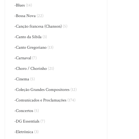
-Blues
(14)
-Bossa Nova
(22)
-Canção francesa (Chanson)
(5)
-Canto da Sibila
(3)
-Canto Gregoriano
(13)
-Carnaval
(7)
-Choro / Chorinho
(21)
-Cinema
(5)
-Coleção Grandes Compositores
(12)
-Comunicados e Proclamações
(174)
-Concertos
(5)
-DG Essentials
(7)
-Eletrônica
(3)