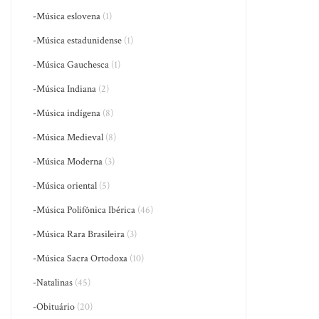
-Música eslovena
(1)
-Música estadunidense
(1)
-Música Gauchesca
(1)
-Música Indiana
(2)
-Música indígena
(8)
-Música Medieval
(8)
-Música Moderna
(3)
-Música oriental
(5)
-Música Polifônica Ibérica
(46)
-Música Rara Brasileira
(3)
-Música Sacra Ortodoxa
(10)
-Natalinas
(45)
-Obituário
(20)