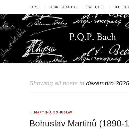
HOME
SOBRE O AUTOR
BACH, J. S.
BEETHOV
P.Q.P. Bach
Showing all posts in
dezembro 202
MARTINŮ, BOHUSLAV
In
Bohuslav Martinů (1890-