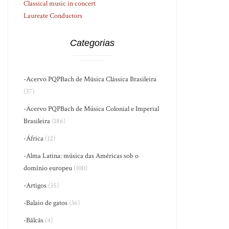
Classical music in concert
Laureate Conductors
Categorias
-Acervo PQPBach de Música Clássica Brasileira
(37)
-Acervo PQPBach de Música Colonial e Imperial
Brasileira
(186)
-África
(12)
-Alma Latina: música das Américas sob o
domínio europeu
(100)
-Artigos
(35)
-Balaio de gatos
(36)
-Bálcãs
(4)