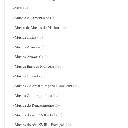
-MPB
(54)
-Muro das Lamentações
(1)
-Museu da Música de Mariana
(15)
-Música antiga
(16)
-Música Armênia
(3)
-Música Armorial
(12)
-Música Barroca Francesa
(120)
-Música Cipriota
(1)
-Música Colonial e Imperial Brasileira
(206)
-Música Contemporânea
(42)
-Música do Renascimento
(26)
-Música do séc. XVII – Itália
(3)
-Música do séc. XVIII – Portugal
(20)