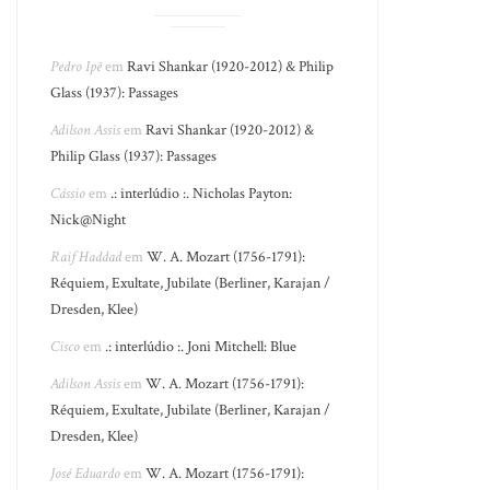
Pedro Ipê
em
Ravi Shankar (1920-2012) & Philip
Glass (1937): Passages
Adilson Assis
em
Ravi Shankar (1920-2012) &
Philip Glass (1937): Passages
Cássio
em
.: interlúdio :. Nicholas Payton:
Nick@Night
Raif Haddad
em
W. A. Mozart (1756-1791):
Réquiem, Exultate, Jubilate (Berliner, Karajan /
Dresden, Klee)
Cisco
em
.: interlúdio :. Joni Mitchell: Blue
Adilson Assis
em
W. A. Mozart (1756-1791):
Réquiem, Exultate, Jubilate (Berliner, Karajan /
Dresden, Klee)
José Eduardo
em
W. A. Mozart (1756-1791):