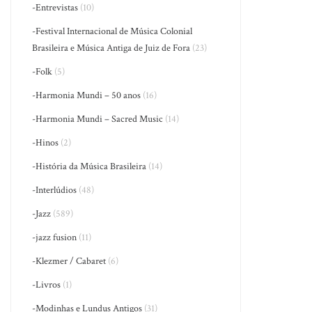
-Entrevistas
(10)
-Festival Internacional de Música Colonial
Brasileira e Música Antiga de Juiz de Fora
(23)
-Folk
(5)
-Harmonia Mundi – 50 anos
(16)
-Harmonia Mundi – Sacred Music
(14)
-Hinos
(2)
-História da Música Brasileira
(14)
-Interlúdios
(48)
-Jazz
(589)
-jazz fusion
(11)
-Klezmer / Cabaret
(6)
-Livros
(1)
-Modinhas e Lundus Antigos
(31)