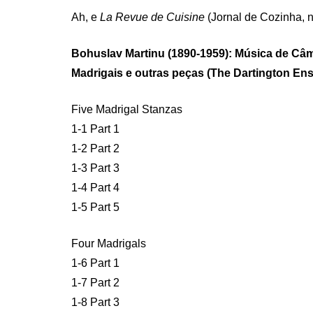
Ah, e
La Revue de Cuisine
(Jornal de Cozinha, n
Bohuslav Martinu (1890-1959): Música de Câ
Madrigais e outras peças (The Dartington En
Five Madrigal Stanzas
1-1 Part 1
1-2 Part 2
1-3 Part 3
1-4 Part 4
1-5 Part 5
Four Madrigals
1-6 Part 1
1-7 Part 2
1-8 Part 3