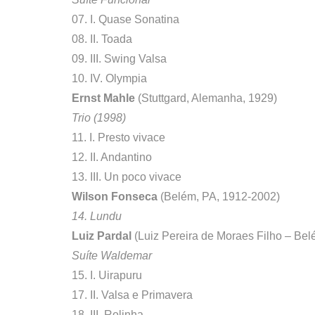
07. I. Quase Sonatina
08. II. Toada
09. III. Swing Valsa
10. IV. Olympia
Ernst Mahle
(Stuttgard, Alemanha, 1929)
Trio (1998)
11. I. Presto vivace
12. II. Andantino
13. III. Un poco vivace
Wilson Fonseca
(Belém, PA, 1912-2002)
14. Lundu
Luiz Pardal
(Luiz Pereira de Moraes Filho – Bel
Suíte Waldemar
15. I. Uirapuru
17. II. Valsa e Primavera
18. III. Rolinha