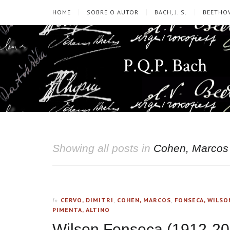
HOME
SOBRE O AUTOR
BACH, J. S.
BEETHOV
P.Q.P. Bach
Showing all posts in
Cohen, Marcos
CERVO, DIMITRI
,
COHEN, MARCOS
,
FONSECA, WILSO
In
PIMENTA, ALTINO
Wilson Fonseca (1912-200