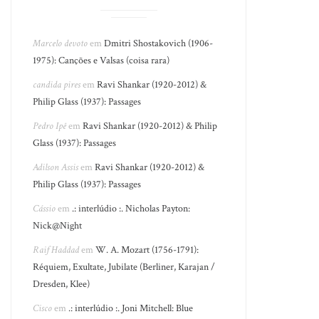
Marcelo devoto
em
Dmitri Shostakovich (1906-
1975): Canções e Valsas (coisa rara)
candida pires
em
Ravi Shankar (1920-2012) &
Philip Glass (1937): Passages
Pedro Ipê
em
Ravi Shankar (1920-2012) & Philip
Glass (1937): Passages
Adilson Assis
em
Ravi Shankar (1920-2012) &
Philip Glass (1937): Passages
Cássio
em
.: interlúdio :. Nicholas Payton:
Nick@Night
Raif Haddad
em
W. A. Mozart (1756-1791):
Réquiem, Exultate, Jubilate (Berliner, Karajan /
Dresden, Klee)
Cisco
em
.: interlúdio :. Joni Mitchell: Blue