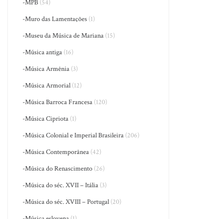
-MPB
(54)
-Muro das Lamentações
(1)
-Museu da Música de Mariana
(15)
-Música antiga
(16)
-Música Armênia
(3)
-Música Armorial
(12)
-Música Barroca Francesa
(120)
-Música Cipriota
(1)
-Música Colonial e Imperial Brasileira
(206)
-Música Contemporânea
(42)
-Música do Renascimento
(26)
-Música do séc. XVII – Itália
(3)
-Música do séc. XVIII – Portugal
(20)
-Música eslovena
(1)