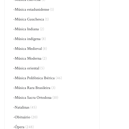
-Música estadunidense
(1)
-Música Gauchesca
(1)
-Música Indiana
(2)
-Música indígena
(8)
-Música Medieval
(8)
-Música Moderna
(2)
-Música oriental
(5)
-Música Polifônica Ibérica
(46)
-Música Rara Brasileira
(3)
-Música Sacra Ortodoxa
(10)
-Natalinas
(45)
-Obituário
(20)
-Ópera
(248)