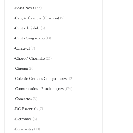
-Bossa Nova
(22)
-Canção francesa (Chanson)
(5)
-Canto da Sibila
(3)
-Canto Gregoriano
(13)
-Carnaval
(7)
-Choro / Chorinho
(21)
-Cinema
(5)
-Coleção Grandes Compositores
(12)
-Comunicados e Proclamações
(174)
-Concertos
(5)
-DG Essentials
(7)
-Eletrônica
(3)
-Entrevistas
(10)