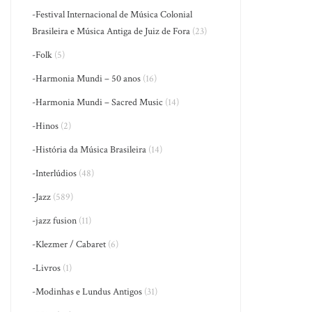
-Festival Internacional de Música Colonial
Brasileira e Música Antiga de Juiz de Fora
(23)
-Folk
(5)
-Harmonia Mundi – 50 anos
(16)
-Harmonia Mundi – Sacred Music
(14)
-Hinos
(2)
-História da Música Brasileira
(14)
-Interlúdios
(48)
-Jazz
(589)
-jazz fusion
(11)
-Klezmer / Cabaret
(6)
-Livros
(1)
-Modinhas e Lundus Antigos
(31)