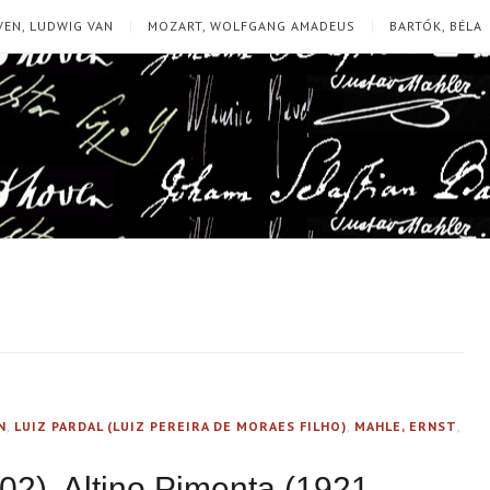
EN, LUDWIG VAN
MOZART, WOLFGANG AMADEUS
BARTÓK, BÉLA
N
,
LUIZ PARDAL (LUIZ PEREIRA DE MORAES FILHO)
,
MAHLE, ERNST
,
2), Altino Pimenta (1921-