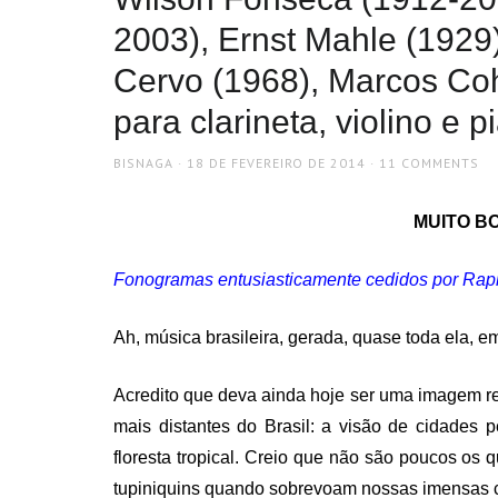
2003), Ernst Mahle (1929),
Cervo (1968), Marcos Coh
para clarineta, violino e p
AUTHOR
POSTED
BISNAGA
18 DE FEVEREIRO DE 2014
11 COMMENTS
ON
MUITO BO
Fonogramas entusiasticamente cedidos por Rap
Ah, música brasileira, gerada, quase toda ela, 
Acredito que deva ainda hoje ser uma imagem re
mais distantes do Brasil: a visão de cidades
floresta tropical. Creio que não são poucos os
tupiniquins quando sobrevoam nossas imensas 