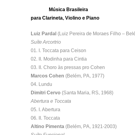
Música Brasileira
para Clarineta, Violino e Piano
Luiz Pardal
(Luiz Pereira de Moraes Filho – Bel
Suíte Arcortrio
01. I. Toccata para Ceison
02. II. Modinha para Cintia
03. II. Choro às pressas pro Cohen
Marcos Cohen
(Belém, PA, 1977)
04. Lundu
Dimitri Cervo
(Santa Maria, RS, 1968)
Abertura e Toccata
05. I. Abertura
06. II. Toccata
Altino Pimenta
(Belém, PA, 1921-2003)
Suíte Funcional