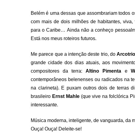
Belém é uma dessas que assombrariam todos os
com mais de dois milhões de habitantes, viva, 
para o Caribe… Ainda não a conheço pessoalme
Está nos meus roteiros futuros.
Me parece que a intenção deste trio, do
Arcotri
grande cidade dos dias atuais, aos movimento
compositores da terra:
Altino Pimenta
e
W
contemporâneos belenenses ou radicados na te
na clarineta). E puxam outros dois de terras 
brasileiro
Ernst Mahle
(que vive na folclórica P
interessante.
Música moderna, inteligente, de vanguarda, da me
Ouça! Ouça! Deleite-se!