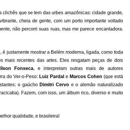
 clichês que se tem das urbes amazônicas: cidade grande,
vibrante, cheia de gente, com um porto importante voltado
nte, não percorri suas ruas, mas me parece encantadora.
o
, é justamente mostrar a Belém moderna, ligada, como toda
s mais recentes das artes. Eles resgatam peças de dois
ilson Fonseca
, e interpretam outras mais de autores
rra do Ver-o-Peso:
Luiz Pardal
e
Marcos Cohen
(que está
distantes: o gaúcho
Dimitri Cervo
e o alemão naturalizado
iracicaba). Fazem, com isso, um álbum rico, diverso e muito
lhor qualidade, e brasileira!