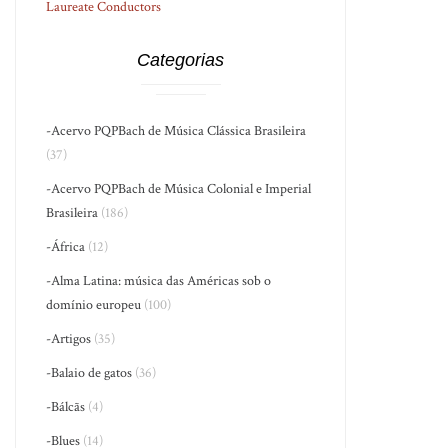
Laureate Conductors
Categorias
-Acervo PQPBach de Música Clássica Brasileira
(37)
-Acervo PQPBach de Música Colonial e Imperial
Brasileira
(186)
-África
(12)
-Alma Latina: música das Américas sob o
domínio europeu
(100)
-Artigos
(35)
-Balaio de gatos
(36)
-Bálcãs
(4)
-Blues
(14)