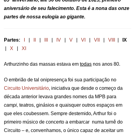
aniversário de seu falecimento. Esta é a nona das onze
partes de nossa eulogia ao gigante.
Partes:
I
|
II
|
III
|
IV
|
V
|
VI
|
VII
|
VIII
|
IX
|
X
|
XI
Arthurzinho das massas estava em
todas
nos anos 80.
O embrião de tal onipresença foi sua participação no
Circuito Universitário
, iniciativa que desde o começo da
década anterior levava grandes nomes da MPB para
campi,
teatros, ginásios e quaisquer outros espaços em
que eles coubessem. Sempre destemido, Arthur foi o
primeiro músico de concerto a embarcar numa turnê do
Circuito – e, convenhamos, o único capaz de aceitar um