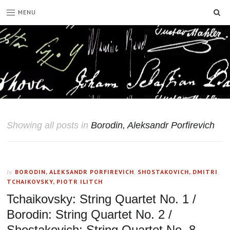
SE
MENU
Showing all posts in
Borodin, Aleksandr Porfirevich
BORODIN, ALEKSANDR PORFIREVICH
,
SHOSTAKOVICH, DMITRI
,
In
TCHAIKOVSKY, PIOTR ILITCH
Tchaikovsky: String Quartet No. 1 /
Borodin: String Quartet No. 2 /
Shostakovich: String Quartet No. 8