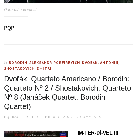
O Borodin original.
PQP
BORODIN, ALEKSANDR PORFIREVICH
,
DVOŘÁK, ANTONÍN
,
In
SHOSTAKOVICH, DMITRI
Dvořák: Quarteto Americano / Borodin:
Quarteto Nº 2 / Shostakovich: Quarteto
Nº 8 (Janáček Quartet, Borodin
Quartet)
AUTHOR
POSTED
PQPBACH
9 DE DEZEMBRO DE 2025
5 COMMENTS
ON
IM-PER-DÍ-VEL !!!