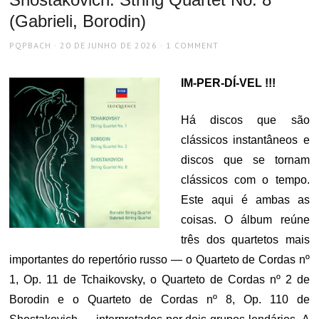
(Gabrieli, Borodin)
AUTHOR
POSTED
PQPBACH
20 DE JUNHO DE 2026
1 COMMENT
ON
IM-PER-DÍ-VEL !!!
Há discos que são
clássicos instantâneos e
discos que se tornam
clássicos com o tempo.
Este aqui é ambas as
coisas. O álbum reúne
três dos quartetos mais
importantes do repertório russo — o Quarteto de Cordas nº
1, Op. 11 de Tchaikovsky, o Quarteto de Cordas nº 2 de
Borodin e o Quarteto de Cordas nº 8, Op. 110 de