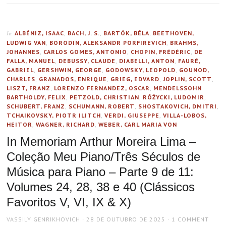
ALBÉNIZ, ISAAC
,
BACH, J. S.
,
BARTÓK, BÉLA
,
BEETHOVEN,
In
LUDWIG VAN
,
BORODIN, ALEKSANDR PORFIREVICH
,
BRAHMS,
JOHANNES
,
CARLOS GOMES, ANTONIO
,
CHOPIN, FRÉDÉRIC
,
DE
FALLA, MANUEL
,
DEBUSSY, CLAUDE
,
DIABELLI, ANTON
,
FAURÉ,
GABRIEL
,
GERSHWIN, GEORGE
,
GODOWSKY, LEOPOLD
,
GOUNOD,
CHARLES
,
GRANADOS, ENRIQUE
,
GRIEG, EDVARD
,
JOPLIN, SCOTT
,
LISZT, FRANZ
,
LORENZO FERNANDEZ, OSCAR
,
MENDELSSOHN
BARTHOLDY, FELIX
,
PETZOLD, CHRISTIAN
,
RÓŻYCKI, LUDOMIR
,
SCHUBERT, FRANZ
,
SCHUMANN, ROBERT
,
SHOSTAKOVICH, DMITRI
,
TCHAIKOVSKY, PIOTR ILITCH
,
VERDI, GIUSEPPE
,
VILLA-LOBOS,
HEITOR
,
WAGNER, RICHARD
,
WEBER, CARL MARIA VON
In Memoriam Arthur Moreira Lima –
Coleção Meu Piano/Três Séculos de
Música para Piano – Parte 9 de 11:
Volumes 24, 28, 38 e 40 (Clássicos
Favoritos V, VI, IX & X)
AUTHOR
POSTED
VASSILY GENRIKHOVICH
28 DE OUTUBRO DE 2025
1 COMMENT