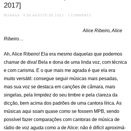
2017]
AUTHOR
POSTED
BISNAGA
9 DE AGOSTO DE 2012
7 COMMENTS
ON
Alice Ribeiro, Alice
Ribeiro…
Ah, Alice Ribeiro! Ela era mesmo daquelas que podemos
chamar de diva! Bela e dona de uma linda voz, com técnica
e com carisma. E o que mais me agrada é que ela era
muito versátil: consegue seguir músicas mais pesadas,
mas sua voz se destaca em canções de câmara, mais
singelas, pela limpidez do seu timbre e pela clareza da
dicção, bem acima dos padrões de uma cantora lírica. As
músicas aqui soam quase como se fossem MPB, sendo
possível fazer comparações com cantoras de música de
rádio de voz aguda como a de Alice: não é difícil aproximá-