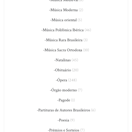
-Música Medieval
(8)
-Música Moderna
(2)
-Música oriental
(5)
-Música Polifônica Ibérica
(46)
-Música Rara Brasileira
(3)
-Música Sacra Ortodoxa
(10)
-Natalinas
(45)
-Obituário
(20)
-Ópera
(248)
-Órgão moderno
(7)
-Pagode
(1)
-Partituras de Autores Brasileiros
(6)
-Poesia
(9)
-Prêmios e Sorteios
(7)