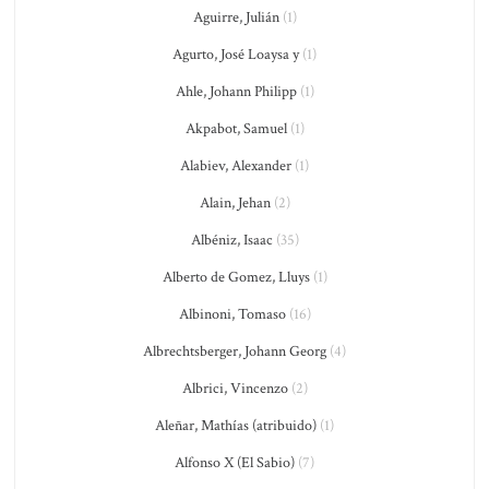
Aguirre, Julián
(1)
Agurto, José Loaysa y
(1)
Ahle, Johann Philipp
(1)
Akpabot, Samuel
(1)
Alabiev, Alexander
(1)
Alain, Jehan
(2)
Albéniz, Isaac
(35)
Alberto de Gomez, Lluys
(1)
Albinoni, Tomaso
(16)
Albrechtsberger, Johann Georg
(4)
Albrici, Vincenzo
(2)
Aleñar, Mathías (atribuido)
(1)
Alfonso X (El Sabio)
(7)