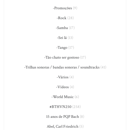
-Promoções
(9)
-Rock
(28)
-Samba
(17)
-Sei lá
(13)
-Tango
(17)
-Tão chato ser gostoso
(17)
-Trilhas sonoras / bandas sonoras / soundtracks
(41)
-Vários
(4)
-Vídeos
(4)
-World Music
(6)
#BTHVN250
(258)
15 anos de PQP Bach
(8)
Abel, Carl Friedrich
(5)