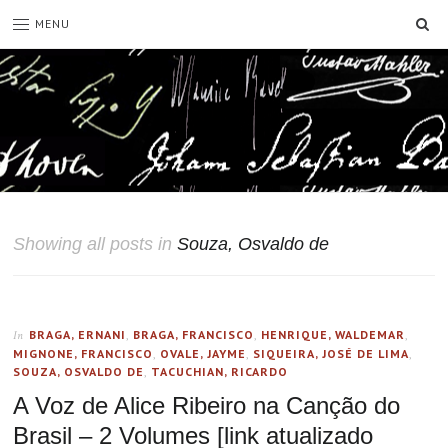
SE
MENU
Showing all posts in
Souza, Osvaldo de
BRAGA, ERNANI
,
BRAGA, FRANCISCO
,
HENRIQUE, WALDEMAR
,
In
MIGNONE, FRANCISCO
,
OVALE, JAYME
,
SIQUEIRA, JOSÉ DE LIMA
,
SOUZA, OSVALDO DE
,
TACUCHIAN, RICARDO
A Voz de Alice Ribeiro na Canção do
Brasil – 2 Volumes [link atualizado