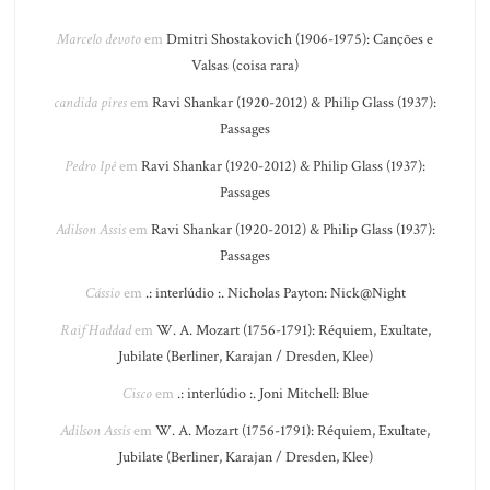
Marcelo devoto
em
Dmitri Shostakovich (1906-1975): Canções e
Valsas (coisa rara)
candida pires
em
Ravi Shankar (1920-2012) & Philip Glass (1937):
Passages
Pedro Ipê
em
Ravi Shankar (1920-2012) & Philip Glass (1937):
Passages
Adilson Assis
em
Ravi Shankar (1920-2012) & Philip Glass (1937):
Passages
Cássio
em
.: interlúdio :. Nicholas Payton: Nick@Night
Raif Haddad
em
W. A. Mozart (1756-1791): Réquiem, Exultate,
Jubilate (Berliner, Karajan / Dresden, Klee)
Cisco
em
.: interlúdio :. Joni Mitchell: Blue
Adilson Assis
em
W. A. Mozart (1756-1791): Réquiem, Exultate,
Jubilate (Berliner, Karajan / Dresden, Klee)