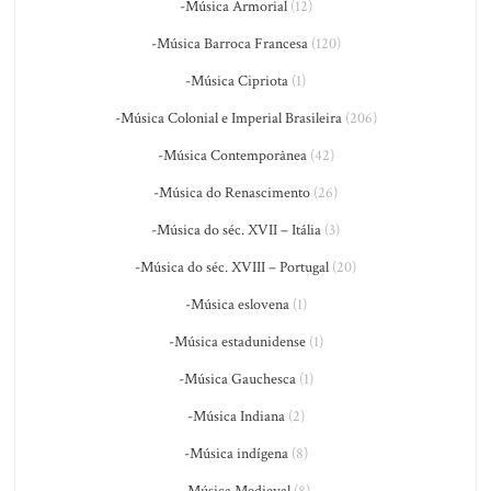
-Música Armorial
(12)
-Música Barroca Francesa
(120)
-Música Cipriota
(1)
-Música Colonial e Imperial Brasileira
(206)
-Música Contemporânea
(42)
-Música do Renascimento
(26)
-Música do séc. XVII – Itália
(3)
-Música do séc. XVIII – Portugal
(20)
-Música eslovena
(1)
-Música estadunidense
(1)
-Música Gauchesca
(1)
-Música Indiana
(2)
-Música indígena
(8)