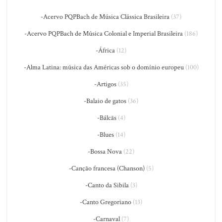
-Acervo PQPBach de Música Clássica Brasileira
(37)
-Acervo PQPBach de Música Colonial e Imperial Brasileira
(186)
-África
(12)
-Alma Latina: música das Américas sob o domínio europeu
(100)
-Artigos
(35)
-Balaio de gatos
(36)
-Bálcãs
(4)
-Blues
(14)
-Bossa Nova
(22)
-Canção francesa (Chanson)
(5)
-Canto da Sibila
(3)
-Canto Gregoriano
(13)
-Carnaval
(7)