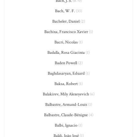
Bach, J. S.
(870)
Bach, W. F.
(33)
Bacheler, Daniel
(2)
Bachixa, Francisco Xavier
(1)
Bacri, Nicolas
(1)
Badalla, Rosa Giacinta
(1)
Baden Powell
(2)
Baghdasaryan, Eduard
(1)
Baksa, Robert
(1)
Balakirev, Mily Alexeyevich
(6)
Balbastre, Armand-Louis
(1)
Balbastre, Claude-Bénigne
(4)
Balbi, Ignacio
(1)
Baldi, João José
(1)