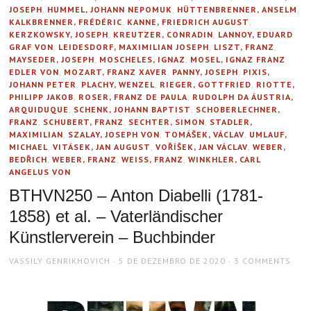
JOSEPH
,
HUMMEL, JOHANN NEPOMUK
,
HÜTTENBRENNER, ANSELM
,
KALKBRENNER, FRÉDÉRIC
,
KANNE, FRIEDRICH AUGUST
,
KERZKOWSKY, JOSEPH
,
KREUTZER, CONRADIN
,
LANNOY, EDUARD
GRAF VON
,
LEIDESDORF, MAXIMILIAN JOSEPH
,
LISZT, FRANZ
,
MAYSEDER, JOSEPH
,
MOSCHELES, IGNAZ
,
MOSEL, IGNAZ FRANZ
EDLER VON
,
MOZART, FRANZ XAVER
,
PANNY, JOSEPH
,
PIXIS,
JOHANN PETER
,
PLACHY, WENZEL
,
RIEGER, GOTTFRIED
,
RIOTTE,
PHILIPP JAKOB
,
ROSER, FRANZ DE PAULA
,
RUDOLPH DA ÁUSTRIA,
ARQUIDUQUE
,
SCHENK, JOHANN BAPTIST
,
SCHOBERLECHNER,
FRANZ
,
SCHUBERT, FRANZ
,
SECHTER, SIMON
,
STADLER,
MAXIMILIAN
,
SZALAY, JOSEPH VON
,
TOMÁŠEK, VÁCLAV
,
UMLAUF,
MICHAEL
,
VITÁSEK, JAN AUGUST
,
VOŘÍŠEK, JAN VÁCLAV
,
WEBER,
BEDŘICH
,
WEBER, FRANZ
,
WEISS, FRANZ
,
WINKHLER, CARL
ANGELUS VON
BTHVN250 – Anton Diabelli (1781-
1858) et al. – Vaterländischer
Künstlerverein – Buchbinder
AUTHOR
POSTED
VASSILY GENRIKHOVICH
5 DE DEZEMBRO DE 2020
3 COMMENTS
ON