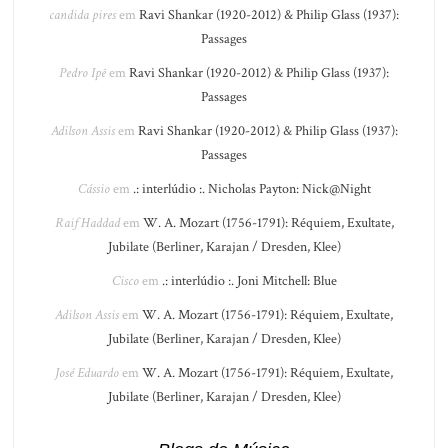
candida pires
em
Ravi Shankar (1920-2012) & Philip Glass (1937):
Passages
Pedro Ipê
em
Ravi Shankar (1920-2012) & Philip Glass (1937):
Passages
Adilson Assis
em
Ravi Shankar (1920-2012) & Philip Glass (1937):
Passages
Cássio
em
.: interlúdio :. Nicholas Payton: Nick@Night
Raif Haddad
em
W. A. Mozart (1756-1791): Réquiem, Exultate,
Jubilate (Berliner, Karajan / Dresden, Klee)
Cisco
em
.: interlúdio :. Joni Mitchell: Blue
Adilson Assis
em
W. A. Mozart (1756-1791): Réquiem, Exultate,
Jubilate (Berliner, Karajan / Dresden, Klee)
José Eduardo
em
W. A. Mozart (1756-1791): Réquiem, Exultate,
Jubilate (Berliner, Karajan / Dresden, Klee)