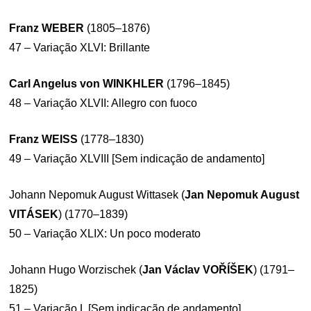
Franz WEBER
(1805–1876)
47 – Variação XLVI: Brillante
Carl Angelus von WINKHLER
(1796–1845)
48 – Variação XLVII: Allegro con fuoco
Franz WEISS
(1778–1830)
49 – Variação XLVIII [Sem indicação de andamento]
Johann Nepomuk August Wittasek (
Jan Nepomuk August
VITÁSEK
) (1770–1839)
50 – Variação XLIX: Un poco moderato
Johann Hugo Worzischek (
Jan Václav VOŘÍŠEK
) (1791–
1825)
51 – Variação L [Sem indicação de andamento]