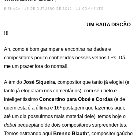
AUTHOR
POSTED
BISNAGA
18 DE OUTUBRO DE 2012
11 COMMENTS
ON
UM BAITA DISCÃO
!!!
Ah, como é bom garimpar e encontrar raridades e
compositores pouco conhecidos nesses velhos LPs. Dá-
me um prazer fora do normal!
Além do
José Siqueira,
compositor que tanto já elogiei (e
tanto já elogiaram nos comentários), com seu belo e
inteligentíssimo
Concertino para Oboé e Cordas
(e de
quem esta é a última e 16ª postagem que fazemos aqui,
até um dia possuirmos mais material dele), temos hoje o
debut
pequepiano de dois compositores surpreendentes.
Temos estreando aqui
Brenno Blauth*
, compositor gaúcho