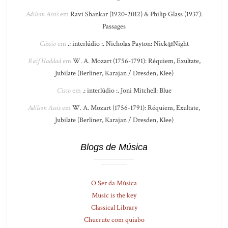
Adilson Assis
em
Ravi Shankar (1920-2012) & Philip Glass (1937):
Passages
Cássio
em
.: interlúdio :. Nicholas Payton: Nick@Night
Raif Haddad
em
W. A. Mozart (1756-1791): Réquiem, Exultate,
Jubilate (Berliner, Karajan / Dresden, Klee)
Cisco
em
.: interlúdio :. Joni Mitchell: Blue
Adilson Assis
em
W. A. Mozart (1756-1791): Réquiem, Exultate,
Jubilate (Berliner, Karajan / Dresden, Klee)
Blogs de Música
O Ser da Música
Music is the key
Classical Library
Chucrute com quiabo