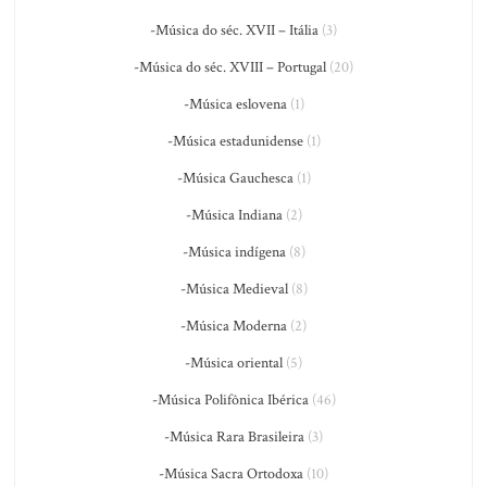
-Música do séc. XVII – Itália
(3)
-Música do séc. XVIII – Portugal
(20)
-Música eslovena
(1)
-Música estadunidense
(1)
-Música Gauchesca
(1)
-Música Indiana
(2)
-Música indígena
(8)
-Música Medieval
(8)
-Música Moderna
(2)
-Música oriental
(5)
-Música Polifônica Ibérica
(46)
-Música Rara Brasileira
(3)
-Música Sacra Ortodoxa
(10)