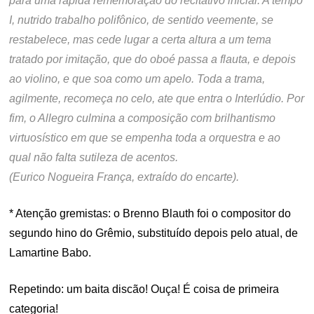
para uma rápida rememoração do recitativo inicial. A tempo
I, nutrido trabalho polifônico, de sentido veemente, se
restabelece, mas cede lugar a certa altura a um tema
tratado por imitação, que do oboé passa a flauta, e depois
ao violino, e que soa como um apelo. Toda a trama,
agilmente, recomeça no celo, ate que entra o Interlúdio. Por
fim, o Allegro culmina a composição com brilhantismo
virtuosístico em que se empenha toda a orquestra e ao
qual não falta sutileza de acentos.
(Eurico Nogueira França, extraído do encarte).
* Atenção gremistas: o Brenno Blauth foi o compositor do
segundo hino do Grêmio, substituído depois pelo atual, de
Lamartine Babo.
Repetindo: um baita discão! Ouça! É coisa de primeira
categoria!