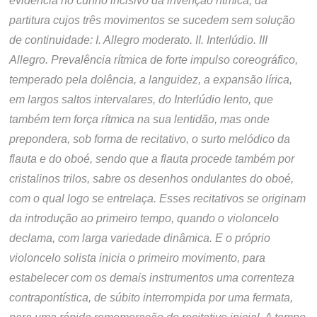
evidencia no cunho incisivo da invenção rítmica, da
partitura cujos três movimentos se sucedem sem solução
de continuidade: I. Allegro moderato. II. Interlúdio. III
Allegro. Prevalência rítmica de forte impulso coreográfico,
temperado pela dolência, a languidez, a expansão lírica,
em largos saltos intervalares, do Interlúdio lento, que
também tem força rítmica na sua lentidão, mas onde
prepondera, sob forma de recitativo, o surto melódico da
flauta e do oboé, sendo que a flauta procede também por
cristalinos trilos, sabre os desenhos ondulantes do oboé,
com o qual logo se entrelaça. Esses recitativos se originam
da introdução ao primeiro tempo, quando o violoncelo
declama, com larga variedade dinâmica. E o próprio
violoncelo solista inicia o primeiro movimento, para
estabelecer com os demais instrumentos uma correnteza
contrapontística, de súbito interrompida por uma fermata,