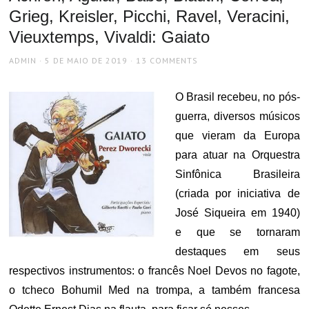
Grieg, Kreisler, Picchi, Ravel, Veracini,
Vieuxtemps, Vivaldi: Gaiato
AUTHOR
POSTED
ADMIN
5 DE MAIO DE 2019
13 COMMENTS
ON
O Brasil recebeu, no pós-
guerra, diversos músicos
que vieram da Europa
para atuar na Orquestra
Sinfônica Brasileira
(criada por iniciativa de
José Siqueira em 1940)
e que se tornaram
destaques em seus
respectivos instrumentos: o francês Noel Devos no fagote,
o tcheco Bohumil Med na trompa, a também francesa