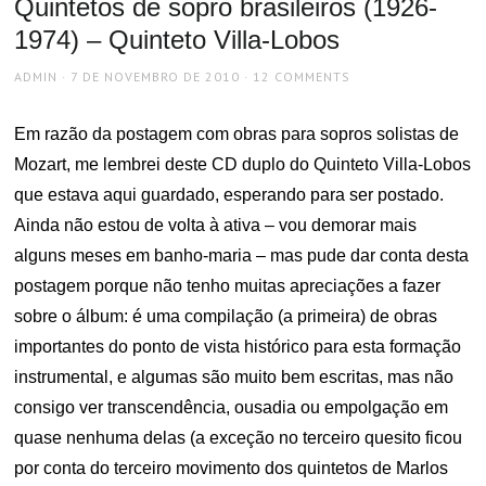
Quintetos de sopro brasileiros (1926-
1974) – Quinteto Villa-Lobos
AUTHOR
POSTED
ADMIN
7 DE NOVEMBRO DE 2010
12 COMMENTS
ON
Em razão da postagem com obras para sopros solistas de
Mozart, me lembrei deste CD duplo do Quinteto Villa-Lobos
que estava aqui guardado, esperando para ser postado.
Ainda não estou de volta à ativa – vou demorar mais
alguns meses em banho-maria – mas pude dar conta desta
postagem porque não tenho muitas apreciações a fazer
sobre o álbum: é uma compilação (a primeira) de obras
importantes do ponto de vista histórico para esta formação
instrumental, e algumas são muito bem escritas, mas não
consigo ver transcendência, ousadia ou empolgação em
quase nenhuma delas (a exceção no terceiro quesito ficou
por conta do terceiro movimento dos quintetos de Marlos