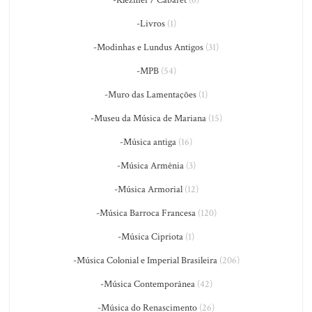
-Klezmer / Cabaret
(6)
-Livros
(1)
-Modinhas e Lundus Antigos
(31)
-MPB
(54)
-Muro das Lamentações
(1)
-Museu da Música de Mariana
(15)
-Música antiga
(16)
-Música Armênia
(3)
-Música Armorial
(12)
-Música Barroca Francesa
(120)
-Música Cipriota
(1)
-Música Colonial e Imperial Brasileira
(206)
-Música Contemporânea
(42)
-Música do Renascimento
(26)