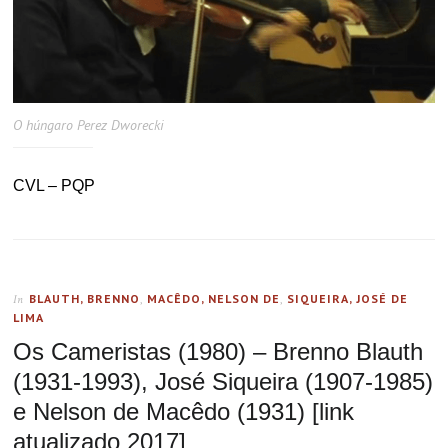
O húngaro Perez Dworecki
CVL – PQP
BLAUTH, BRENNO
,
MACÊDO, NELSON DE
,
SIQUEIRA, JOSÉ DE
In
LIMA
Os Cameristas (1980) – Brenno Blauth
(1931-1993), José Siqueira (1907-1985)
e Nelson de Macêdo (1931) [link
atualizado 2017]