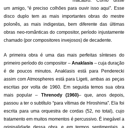
macabro. Como disse
um amigo, “é preciso colhões para ouvir isso aqui”. Esse
disco duplo tem as mais importantes obras do mestre
polonês, as mais indigestas, bem diferente das últimas
obras neo-românticas do compositor, período injustamente
chamado (por compositores invejosos) de decadente.
A primeira obra é uma das mais perfeitas sínteses do
primeiro período do compositor –
Anaklasis
– cuja duração
é de poucos minutos. Anaklasis está para Penderecki
assim com Atmospheres está para Ligeti, ambas as peças
escritas por volta de 1960. Em seguida temos sua obra
mais popular –
Threnody (1960)
– que, anos depois,
passou a ter o subtítulo “para vítimas de Hiroshima”. Ela foi
escrita para uma orquestra de cordas (52, no total), cujo
tratamento em muitos momentos é percussivo. É inegável a
originalidade dessa obra, e em termos sentimentais, a