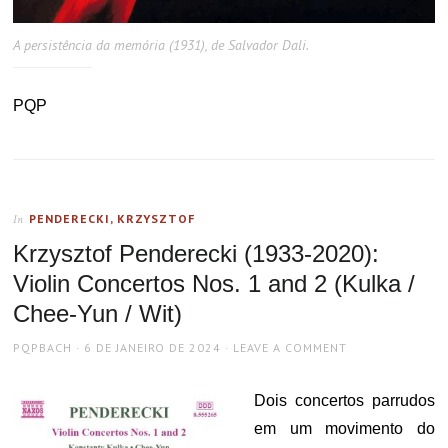
A persistência da memória (1931), de Salvador Dali.
PQP
PENDERECKI, KRZYSZTOF
In
Krzysztof Penderecki (1933-2020):
Violin Concertos Nos. 1 and 2 (Kulka /
Chee-Yun / Wit)
AUTHOR
POSTED
PQPBACH
6 DE JANEIRO DE 2024
LEAVE A COMMENT
ON
Dois concertos parrudos
em um movimento do