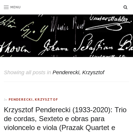
SE
MENU
Showing all posts in
Penderecki, Krzysztof
PENDERECKI, KRZYSZTOF
In
Krzysztof Penderecki (1933-2020): Trio
de cordas, Sexteto e obras para
violoncelo e viola (Prazak Quartet e