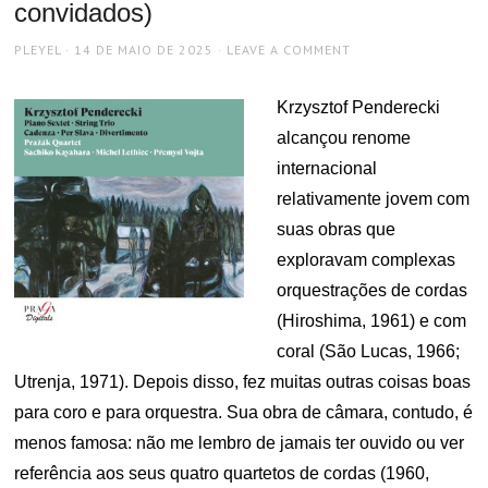
convidados)
AUTHOR
POSTED
PLEYEL
14 DE MAIO DE 2025
LEAVE A COMMENT
ON
Krzysztof Penderecki
alcançou renome
internacional
relativamente jovem com
suas obras que
exploravam complexas
orquestrações de cordas
(Hiroshima, 1961) e com
coral (São Lucas, 1966;
Utrenja, 1971). Depois disso, fez muitas outras coisas boas
para coro e para orquestra. Sua obra de câmara, contudo, é
menos famosa: não me lembro de jamais ter ouvido ou ver
referência aos seus quatro quartetos de cordas (1960,