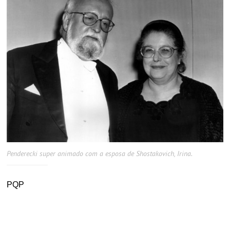
Penderecki super animado com a esposa de Shostakovich, Irina.
PQP