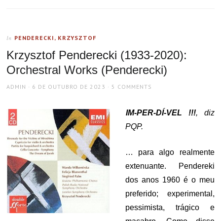
PENDERECKI, KRZYSZTOF
In
Krzysztof Penderecki (1933-2020):
Orchestral Works (Penderecki)
AUTHOR
POSTED
ADMIN
6 DE OUTUBRO DE 2023
5 COMMENTS
ON
IM-PER-DÍ-VEL !!!
, diz
PQP.
… para algo realmente
extenuante. Pendereki
dos anos 1960 é o meu
preferido; experimental,
pessimista, trágico e