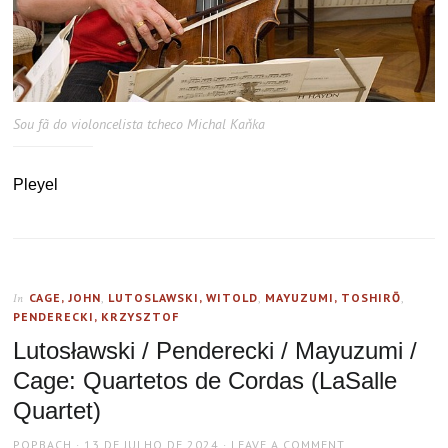
Sou fã do violoncelista tcheco Michal Kaňka
Pleyel
CAGE, JOHN
,
LUTOSLAWSKI, WITOLD
,
MAYUZUMI, TOSHIRŌ
,
In
PENDERECKI, KRZYSZTOF
Lutosławski / Penderecki / Mayuzumi /
Cage: Quartetos de Cordas (LaSalle
Quartet)
AUTHOR
POSTED
PQPBACH
13 DE JULHO DE 2024
LEAVE A COMMENT