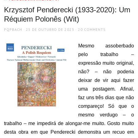
Krzysztof Penderecki (1933-2020): Um
Réquiem Polonês (Wit)
AUTHOR
POSTED
PQPBACH
25 DE OUTUBRO DE 2023
20 COMMENTS
ON
Mesmo assoberbado
pelo trabalho –
expressão muito original,
não? – não poderia
deixar de vir aqui fazer
uma postagem. Afinal,
faz uns três dias que não
compareço! Só que o
mesmo verdugo – o
trabalho – me impedirá de alongar-me muito. Gosto muito
desta obra em que Penderecki demonstra um recuo em