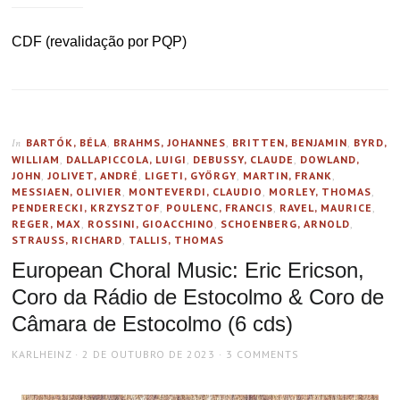
CDF (revalidação por PQP)
BARTÓK, BÉLA
,
BRAHMS, JOHANNES
,
BRITTEN, BENJAMIN
,
BYRD,
In
WILLIAM
,
DALLAPICCOLA, LUIGI
,
DEBUSSY, CLAUDE
,
DOWLAND,
JOHN
,
JOLIVET, ANDRÉ
,
LIGETI, GYÖRGY
,
MARTIN, FRANK
,
MESSIAEN, OLIVIER
,
MONTEVERDI, CLAUDIO
,
MORLEY, THOMAS
,
PENDERECKI, KRZYSZTOF
,
POULENC, FRANCIS
,
RAVEL, MAURICE
,
REGER, MAX
,
ROSSINI, GIOACCHINO
,
SCHOENBERG, ARNOLD
,
STRAUSS, RICHARD
,
TALLIS, THOMAS
European Choral Music: Eric Ericson,
Coro da Rádio de Estocolmo & Coro de
Câmara de Estocolmo (6 cds)
AUTHOR
POSTED
KARLHEINZ
2 DE OUTUBRO DE 2023
3 COMMENTS
ON