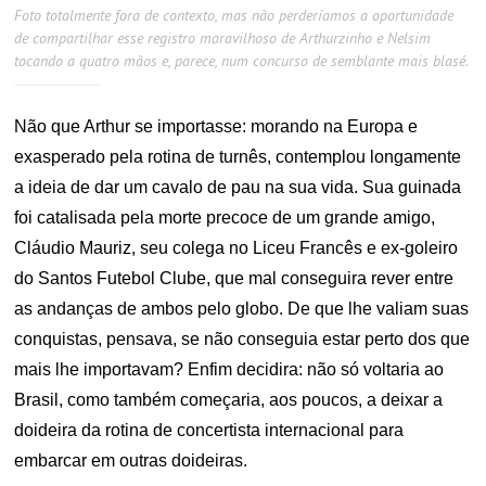
Foto totalmente fora de contexto, mas não perderíamos a oportunidade
de compartilhar esse registro maravilhoso de Arthurzinho e Nelsim
tocando a quatro mãos e, parece, num concurso de semblante mais blasé.
Não que Arthur se importasse: morando na Europa e
exasperado pela rotina de turnês, contemplou longamente
a ideia de dar um cavalo de pau na sua vida. Sua guinada
foi catalisada pela morte precoce de um grande amigo,
Cláudio Mauriz, seu colega no Liceu Francês e ex-goleiro
do Santos Futebol Clube, que mal conseguira rever entre
as andanças de ambos pelo globo. De que lhe valiam suas
conquistas, pensava, se não conseguia estar perto dos que
mais lhe importavam? Enfim decidira: não só voltaria ao
Brasil, como também começaria, aos poucos, a deixar a
doideira da rotina de concertista internacional para
embarcar em outras doideiras.