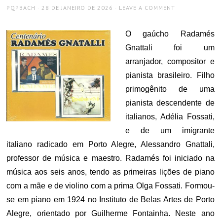
AUTHOR
POSTED
PQPBACH
28 DE JANEIRO DE 2026
LEAVE A COMMENT
ON
O gaúcho Radamés
Gnattali foi um
arranjador, compositor e
pianista brasileiro. Filho
primogênito de uma
pianista descendente de
italianos, Adélia Fossati,
e de um imigrante
italiano radicado em Porto Alegre, Alessandro Gnattali,
professor de música e maestro. Radamés foi iniciado na
música aos seis anos, tendo as primeiras lições de piano
com a mãe e de violino com a prima Olga Fossati. Formou-
se em piano em 1924 no Instituto de Belas Artes de Porto
Alegre, orientado por Guilherme Fontainha. Neste ano