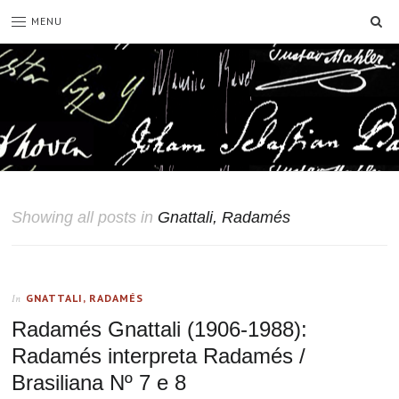
SE
MENU
Showing all posts in
Gnattali, Radamés
GNATTALI, RADAMÉS
In
Radamés Gnattali (1906-1988):
Radamés interpreta Radamés /
Brasiliana Nº 7 e 8