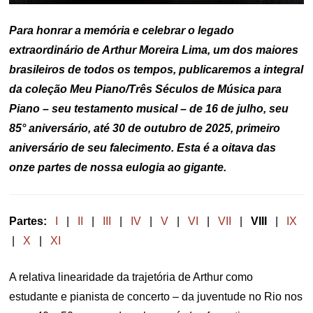
Para honrar a memória e celebrar o legado
extraordinário de Arthur Moreira Lima, um dos maiores
brasileiros de todos os tempos, publicaremos a integral
da coleção Meu Piano/Três Séculos de Música para
Piano – seu testamento musical – de 16 de julho, seu
85° aniversário, até 30 de outubro de 2025, primeiro
aniversário de seu falecimento. Esta é a oitava das
onze partes de nossa eulogia ao gigante.
Partes:
I
|
II
|
III
|
IV
|
V
|
VI
|
VII
|
VIII
|
IX
|
X
|
XI
A relativa linearidade da trajetória de Arthur como
estudante e pianista de concerto – da juventude no Rio nos