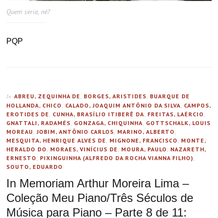
Quem seria, né?
PQP
ABREU, ZEQUINHA DE
,
BORGES, ARISTIDES
,
BUARQUE DE
In
HOLLANDA, CHICO
,
CALADO, JOAQUIM ANTÔNIO DA SILVA
,
CAMPOS,
EROTIDES DE
,
CUNHA, BRASÍLIO ITIBERÊ DA
,
FREITAS, LAÉRCIO
,
GNATTALI, RADAMÉS
,
GONZAGA, CHIQUINHA
,
GOTTSCHALK, LOUIS
MOREAU
,
JOBIM, ANTÔNIO CARLOS
,
MARINO, ALBERTO
,
MESQUITA, HENRIQUE ALVES DE
,
MIGNONE, FRANCISCO
,
MONTE,
HERALDO DO
,
MORAES, VINÍCIUS DE
,
MOURA, PAULO
,
NAZARETH,
ERNESTO
,
PIXINGUINHA (ALFREDO DA ROCHA VIANNA FILHO)
,
SOUTO, EDUARDO
In Memoriam Arthur Moreira Lima –
Coleção Meu Piano/Três Séculos de
Música para Piano – Parte 8 de 11: