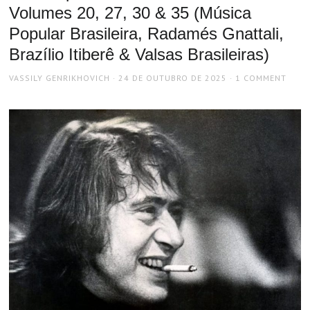
Volumes 20, 27, 30 & 35 (Música
Popular Brasileira, Radamés Gnattali,
Brazílio Itiberê & Valsas Brasileiras)
AUTHOR
POSTED
VASSILY GENRIKHOVICH
24 DE OUTUBRO DE 2025
1 COMMENT
ON