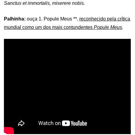
Sanctus et immortalis, miserere nobis.
Palhinha:
ouça 1. Popule Meus **,
reconhecido pela crítica
mundial como um dos mais contundentes
Popule Meus
.