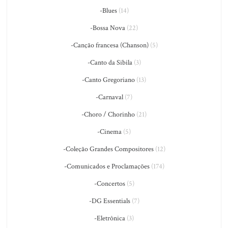
-Blues
(14)
-Bossa Nova
(22)
-Canção francesa (Chanson)
(5)
-Canto da Sibila
(3)
-Canto Gregoriano
(13)
-Carnaval
(7)
-Choro / Chorinho
(21)
-Cinema
(5)
-Coleção Grandes Compositores
(12)
-Comunicados e Proclamações
(174)
-Concertos
(5)
-DG Essentials
(7)
-Eletrônica
(3)