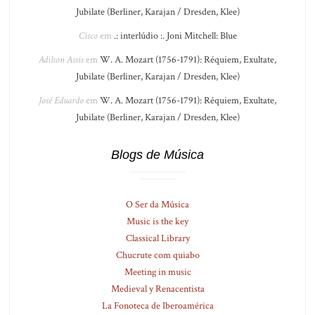
Jubilate (Berliner, Karajan / Dresden, Klee)
Cisco
em
.: interlúdio :. Joni Mitchell: Blue
Adilson Assis
em
W. A. Mozart (1756-1791): Réquiem, Exultate,
Jubilate (Berliner, Karajan / Dresden, Klee)
José Eduardo
em
W. A. Mozart (1756-1791): Réquiem, Exultate,
Jubilate (Berliner, Karajan / Dresden, Klee)
Blogs de Música
O Ser da Música
Music is the key
Classical Library
Chucrute com quiabo
Meeting in music
Medieval y Renacentista
La Fonoteca de Iberoamérica