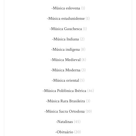
-Música eslovena
(1)
-Música estadunidense
(1)
-Música Gauchesca
(1)
-Música Indiana
(2)
-Música indígena
(8)
-Música Medieval
(8)
-Música Moderna
(3)
-Música oriental
(5)
-Música Polifônica Ibérica
(46)
-Música Rara Brasileira
(3)
-Música Sacra Ortodoxa
(10)
-Natalinas
(45)
-Obituário
(20)