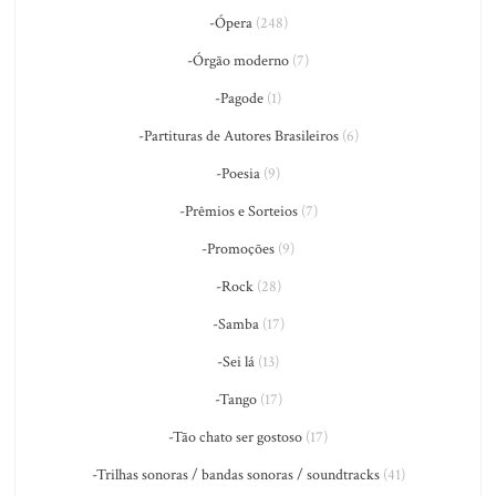
-Ópera
(248)
-Órgão moderno
(7)
-Pagode
(1)
-Partituras de Autores Brasileiros
(6)
-Poesia
(9)
-Prêmios e Sorteios
(7)
-Promoções
(9)
-Rock
(28)
-Samba
(17)
-Sei lá
(13)
-Tango
(17)
-Tão chato ser gostoso
(17)
-Trilhas sonoras / bandas sonoras / soundtracks
(41)