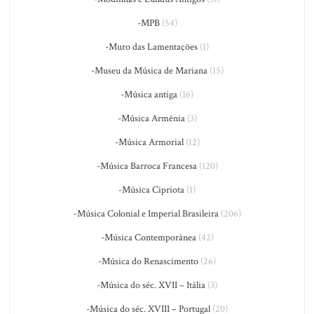
-MPB
(54)
-Muro das Lamentações
(1)
-Museu da Música de Mariana
(15)
-Música antiga
(16)
-Música Armênia
(3)
-Música Armorial
(12)
-Música Barroca Francesa
(120)
-Música Cipriota
(1)
-Música Colonial e Imperial Brasileira
(206)
-Música Contemporânea
(42)
-Música do Renascimento
(26)
-Música do séc. XVII – Itália
(3)
-Música do séc. XVIII – Portugal
(20)