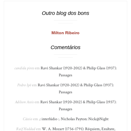
Outro blog dos bons
Milton Ribeiro
Comentários
candida pires
em
Ravi Shankar (1920-2012) & Philip Glass (1937):
Passages
Pedro Ipê
em
Ravi Shankar (1920-2012) & Philip Glass (1937):
Passages
Adilson Assis
em
Ravi Shankar (1920-2012) & Philip Glass (1937):
Passages
Cássio
em
.: interlúdio :. Nicholas Payton: Nick@Night
Raif Haddad
em
W. A. Mozart (1756-1791): Réquiem, Exultate,