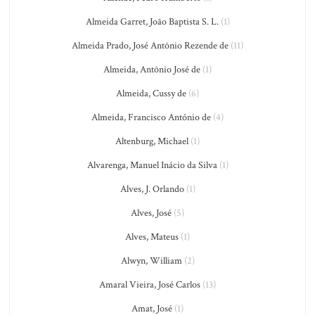
Almeida Garret, João Baptista S. L.
(1)
Almeida Prado, José Antônio Rezende de
(11)
Almeida, Antônio José de
(1)
Almeida, Cussy de
(6)
Almeida, Francisco António de
(4)
Altenburg, Michael
(1)
Alvarenga, Manuel Inácio da Silva
(1)
Alves, J. Orlando
(1)
Alves, José
(5)
Alves, Mateus
(1)
Alwyn, William
(2)
Amaral Vieira, José Carlos
(13)
Amat, José
(1)