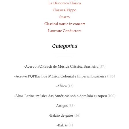
La Discoteca Clásica
Classical Pippo
Susato
Classical music in concert
Laureate Conductors
Categorias
-Acervo PQPBach de Música Clássica Brasileira
(37)
-Acervo PQPBach de Música Colonial e Imperial Brasileira
(186)
-África
(12)
-Alma Latina: música das Américas sob o domínio europeu
(100)
-Artigos
(35)
-Balaio de gatos
(36)
-Bálcãs
(4)