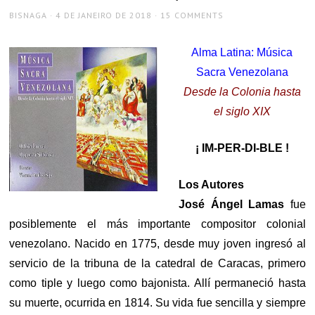
AUTHOR
POSTED
BISNAGA
4 DE JANEIRO DE 2018
15 COMMENTS
ON
Alma Latina: Música
Sacra Venezolana
Desde la Colonia hasta
el siglo XIX
¡ IM-PER-DI-BLE !
Los Autores
José Ángel Lamas
fue
posiblemente el más importante compositor colonial
venezolano. Nacido en 1775, desde muy joven ingresó al
servicio de la tribuna de la catedral de Caracas, primero
como tiple y luego como bajonista. Allí permaneció hasta
su muerte, ocurrida en 1814. Su vida fue sencilla y siempre