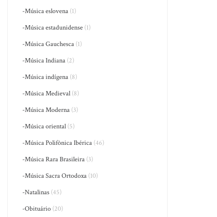
-Música eslovena
(1)
-Música estadunidense
(1)
-Música Gauchesca
(1)
-Música Indiana
(2)
-Música indígena
(8)
-Música Medieval
(8)
-Música Moderna
(3)
-Música oriental
(5)
-Música Polifônica Ibérica
(46)
-Música Rara Brasileira
(3)
-Música Sacra Ortodoxa
(10)
-Natalinas
(45)
-Obituário
(20)