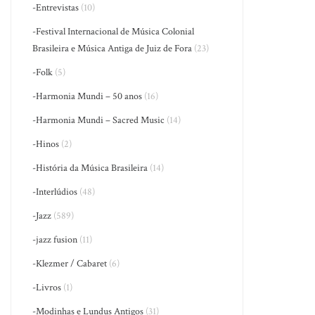
-Entrevistas
(10)
-Festival Internacional de Música Colonial
Brasileira e Música Antiga de Juiz de Fora
(23)
-Folk
(5)
-Harmonia Mundi – 50 anos
(16)
-Harmonia Mundi – Sacred Music
(14)
-Hinos
(2)
-História da Música Brasileira
(14)
-Interlúdios
(48)
-Jazz
(589)
-jazz fusion
(11)
-Klezmer / Cabaret
(6)
-Livros
(1)
-Modinhas e Lundus Antigos
(31)