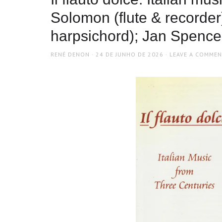
Solomon (flute & recorder
harpsichord); Jan Spencer
AUTHOR
POSTED
RENÉ DENON
24 DE JUNHO DE 2026
LEAVE A COMME
ON