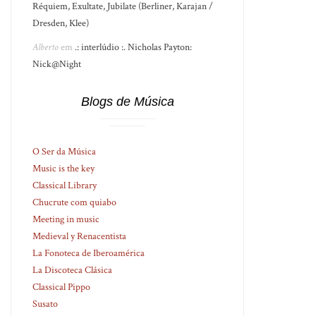
Réquiem, Exultate, Jubilate (Berliner, Karajan /
Dresden, Klee)
Alberto
em
.: interlúdio :. Nicholas Payton:
Nick@Night
Blogs de Música
O Ser da Música
Music is the key
Classical Library
Chucrute com quiabo
Meeting in music
Medieval y Renacentista
La Fonoteca de Iberoamérica
La Discoteca Clásica
Classical Pippo
Susato