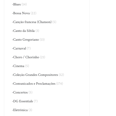
-Blues
(14)
-Bossa Nova
(22)
-Canção francesa (Chanson)
(5)
-Canto da Sibila
(3)
-Canto Gregoriano
(13)
-Carnaval
(7)
-Choro / Chorinho
(21)
-Cinema
(5)
-Coleção Grandes Compositores
(12)
-Comunicados e Proclamações
(174)
-Concertos
(5)
-DG Essentials
(7)
-Eletrônica
(3)