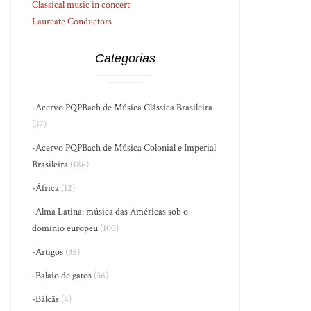
Classical music in concert
Laureate Conductors
Categorias
-Acervo PQPBach de Música Clássica Brasileira
(37)
-Acervo PQPBach de Música Colonial e Imperial
Brasileira
(186)
-África
(12)
-Alma Latina: música das Américas sob o
domínio europeu
(100)
-Artigos
(35)
-Balaio de gatos
(36)
-Bálcãs
(4)