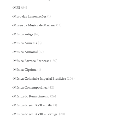
-MPB
(54)
-Muro das Lamentações
(1)
-Museu da Música de Mariana
(15)
-Música antiga
(16)
-Música Armênia
(3)
-Música Armorial
(12)
-Música Barroca Francesa
(120)
-Música Cipriota
(1)
-Música Colonial e Imperial Brasileira
(206)
-Música Contemporânea
(42)
-Música do Renascimento
(26)
-Música do séc. XVII – Itália
(3)
-Música do séc. XVIII – Portugal
(20)