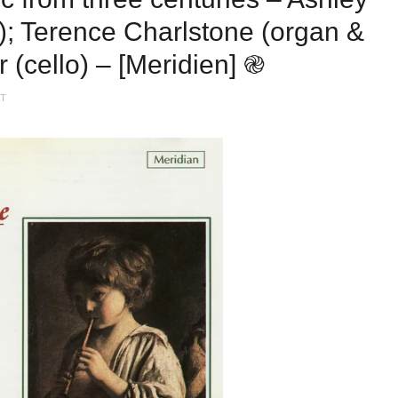
); Terence Charlstone (organ &
 (cello) – [Meridien] ֎
NT