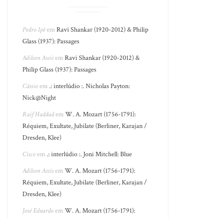
Pedro Ipê
em
Ravi Shankar (1920-2012) & Philip
Glass (1937): Passages
Adilson Assis
em
Ravi Shankar (1920-2012) &
Philip Glass (1937): Passages
Cássio
em
.: interlúdio :. Nicholas Payton:
Nick@Night
Raif Haddad
em
W. A. Mozart (1756-1791):
Réquiem, Exultate, Jubilate (Berliner, Karajan /
Dresden, Klee)
Cisco
em
.: interlúdio :. Joni Mitchell: Blue
Adilson Assis
em
W. A. Mozart (1756-1791):
Réquiem, Exultate, Jubilate (Berliner, Karajan /
Dresden, Klee)
José Eduardo
em
W. A. Mozart (1756-1791):