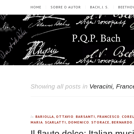
HOME
SOBRE O AUTOR
BACH, J. S.
BEETHOV
P.Q.P. Bach
Showing all posts in
Veracini, Fran
BARIOLLA, OTTAVIO
,
BARSANTI, FRANCESCO
,
COREL
In
MARIA
,
SCARLATTI, DOMENICO
,
STORACE, BERNARDO
Il flauto dolce: Italian mu