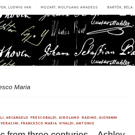
EN, LUDWIG VAN
MOZART, WOLFGANG AMADEUS
BARTÓK, BÉLA
cesco Maria
LI, ARCANGELO
,
FRESCOBALDI, GIROLAMO
,
RADINO, GIOVANNI
,
VERACINI, FRANCESCO MARIA
,
VIVALDI, ANTONIO
sic from three centuries – Ashley