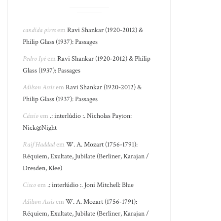
candida pires
em
Ravi Shankar (1920-2012) &
Philip Glass (1937): Passages
Pedro Ipê
em
Ravi Shankar (1920-2012) & Philip
Glass (1937): Passages
Adilson Assis
em
Ravi Shankar (1920-2012) &
Philip Glass (1937): Passages
Cássio
em
.: interlúdio :. Nicholas Payton:
Nick@Night
Raif Haddad
em
W. A. Mozart (1756-1791):
Réquiem, Exultate, Jubilate (Berliner, Karajan /
Dresden, Klee)
Cisco
em
.: interlúdio :. Joni Mitchell: Blue
Adilson Assis
em
W. A. Mozart (1756-1791):
Réquiem, Exultate, Jubilate (Berliner, Karajan /