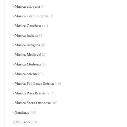
-Música eslovena
(1)
-Música estadunidense
(1)
-Música Gauchesca
(1)
-Música Indiana
(2)
-Música indígena
(8)
-Música Medieval
(8)
-Música Moderna
(3)
-Música oriental
(5)
-Música Polifônica Ibérica
(46)
-Música Rara Brasileira
(3)
-Música Sacra Ortodoxa
(10)
-Natalinas
(45)
-Obituário
(20)