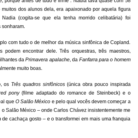
te, porque antes de tudo é firme”. Nadia tava quase com 58
 muitos dos alunos dela, era apaixonado por aquela figura
 Nadia (cogita-se que ela tenha morrido celibatária) foi
s sonharam.
o com tudo o de melhor da música sinfônica de Copland.
 podem encontrar dele. Três orquestras, três maestros,
ilhantes da
Primavera apalache
, da
Fanfarra para o homem
almente muito boas.
o
, os
Três quadros sinfônicos
(única obra pouco inspirada
red pony
(filme adaptado do romance de Steinbeck) e o
eal que
O Salão México
e pelo qual vocês devem começar a
iri o Salão México – onde Carlos Chávez insistentemente me
m de cachaça gosto – e o transformei em mais uma franquia