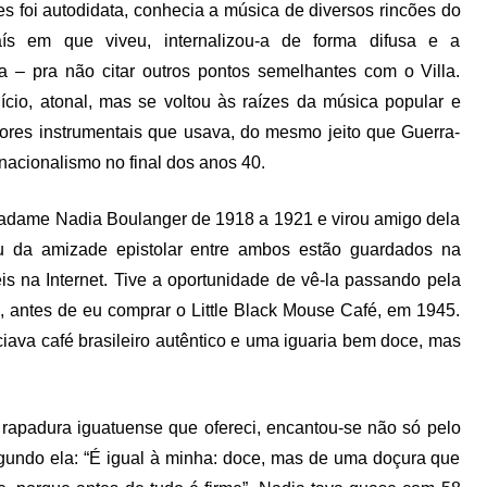
es foi autodidata, conhecia a música de diversos rincões do
aís em que viveu, internalizou-a de forma difusa e a
– pra não citar outros pontos semelhantes com o Villa.
cio, atonal, mas se voltou às raízes da música popular e
 cores instrumentais que usava, do mesmo jeito que Guerra-
acionalismo no final dos anos 40.
adame Nadia Boulanger de 1918 a 1921 e virou amigo dela
ou da amizade epistolar entre ambos estão guardados na
s na Internet. Tive a oportunidade de vê-la passando pela
, antes de eu comprar o Little Black Mouse Café, em 1945.
ciava café brasileiro autêntico e uma iguaria bem doce, mas
 rapadura iguatuense que ofereci, encantou-se não só pelo
egundo ela: “É igual à minha: doce, mas de uma doçura que