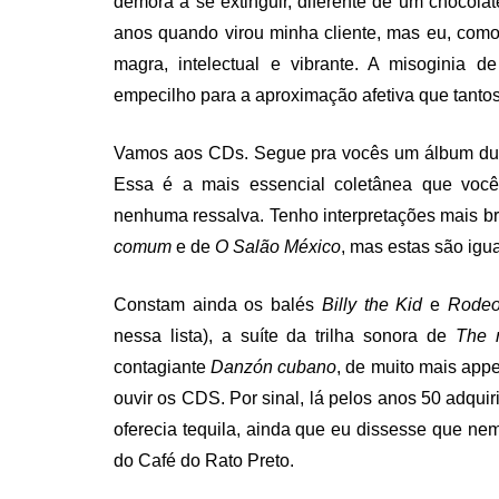
demora a se extinguir, diferente de um chocola
anos quando virou minha cliente, mas eu, como
magra, intelectual e vibrante. A misoginia de
empecilho para a aproximação afetiva que tanto
Vamos aos CDs. Segue pra vocês um álbum dupl
Essa é a mais essencial coletânea que vocês
nenhuma ressalva. Tenho interpretações mais br
comum
e de
O Salão México
, mas estas são igu
Constam ainda os balés
Billy the Kid
e
Rode
nessa lista), a suíte da trilha sonora de
The 
contagiante
Danzón cubano
, de muito mais app
ouvir os CDS. Por sinal, lá pelos anos 50 adqu
oferecia tequila, ainda que eu dissesse que ne
do Café do Rato Preto.