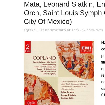
Mata, Leonard Slatkin, E
Orch, Saint Louis Symph 
City Of Mexico)
AUTHOR
POSTED
PQPBACH
12 DE NOVEMBRO DE 2025
14 COMMENTS
ON
N
c
pr
fi
q
re
no
es
Ch