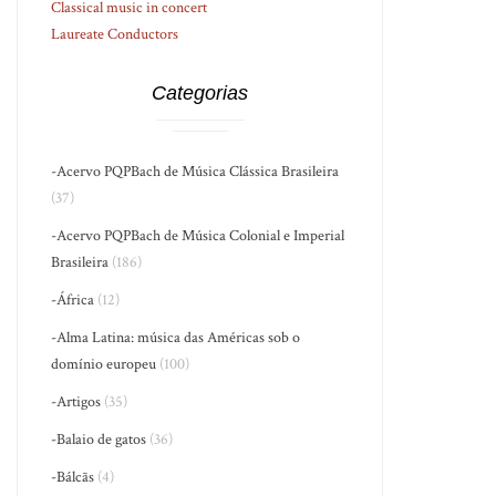
Classical music in concert
Laureate Conductors
Categorias
-Acervo PQPBach de Música Clássica Brasileira
(37)
-Acervo PQPBach de Música Colonial e Imperial
Brasileira
(186)
-África
(12)
-Alma Latina: música das Américas sob o
domínio europeu
(100)
-Artigos
(35)
-Balaio de gatos
(36)
-Bálcãs
(4)