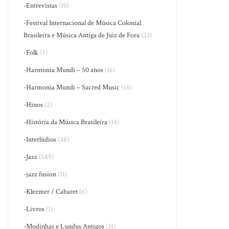
-Entrevistas
(10)
-Festival Internacional de Música Colonial
Brasileira e Música Antiga de Juiz de Fora
(23)
-Folk
(5)
-Harmonia Mundi – 50 anos
(16)
-Harmonia Mundi – Sacred Music
(14)
-Hinos
(2)
-História da Música Brasileira
(14)
-Interlúdios
(48)
-Jazz
(589)
-jazz fusion
(11)
-Klezmer / Cabaret
(6)
-Livros
(1)
-Modinhas e Lundus Antigos
(31)