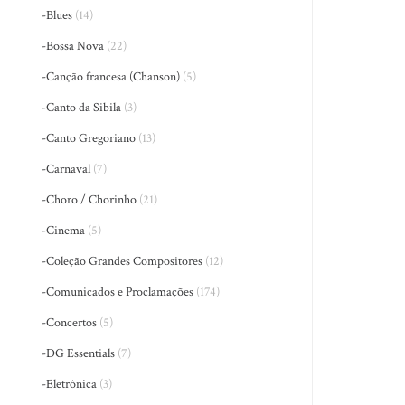
-Blues
(14)
-Bossa Nova
(22)
-Canção francesa (Chanson)
(5)
-Canto da Sibila
(3)
-Canto Gregoriano
(13)
-Carnaval
(7)
-Choro / Chorinho
(21)
-Cinema
(5)
-Coleção Grandes Compositores
(12)
-Comunicados e Proclamações
(174)
-Concertos
(5)
-DG Essentials
(7)
-Eletrônica
(3)