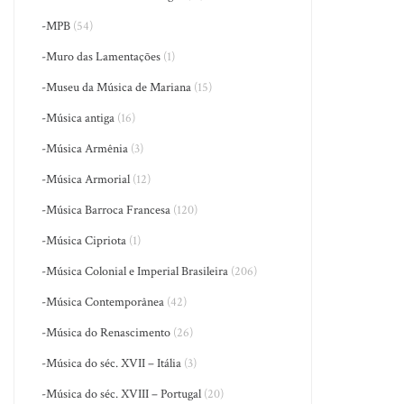
-MPB
(54)
-Muro das Lamentações
(1)
-Museu da Música de Mariana
(15)
-Música antiga
(16)
-Música Armênia
(3)
-Música Armorial
(12)
-Música Barroca Francesa
(120)
-Música Cipriota
(1)
-Música Colonial e Imperial Brasileira
(206)
-Música Contemporânea
(42)
-Música do Renascimento
(26)
-Música do séc. XVII – Itália
(3)
-Música do séc. XVIII – Portugal
(20)