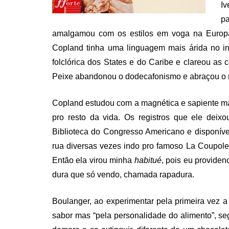
Iv
p
amalgamou com os estilos em voga na Europa 
Copland tinha uma linguagem mais árida no iní
folclórica dos States e do Caribe e clareou as
Peixe abandonou o dodecafonismo e abraçou o n
Copland estudou com a magnética e sapiente m
pro resto da vida. Os registros que ele deix
Biblioteca do Congresso Americano e disponívei
rua diversas vezes indo pro famoso La Coupole
Então ela virou minha
habitué
, pois eu providen
dura que só vendo, chamada rapadura.
Boulanger, ao experimentar pela primeira vez a
sabor mas “pela personalidade do alimento”, s