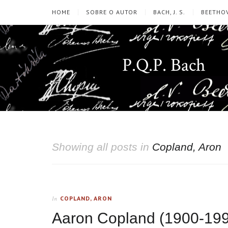
HOME
SOBRE O AUTOR
BACH, J. S.
BEETHOV
P.Q.P. Bach
Showing all posts in
Copland, Aron
COPLAND, ARON
In
Aaron Copland (1900-199