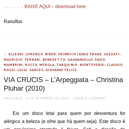
. . . . . . BAIXE AQUI – download here
Ranulfus
ALLEGRI, LORENZO
,
BIBER, HEINRICH IGNAZ FRANZ
,
CAZZATI,
In
MAURIZIO
,
FERRARI, BENEDETTO
,
GAGNANIELLO, ENZO
,
MAMBRINI, ROCCU
,
MERULA, TARQUINIO
,
MONTEVERDI, CLAUDIO
,
ROSSI, LUIGI
,
SANCES, GIOVANNI FELICE
VIA CRUCIS – L’Arpeggiata – Christina
Pluhar (2010)
AUTHOR
POSTED
WELLBACH
9 DE SETEMBRO DE 2015
LEAVE A COMMENT
ON
Eis um disco letal para quem por desventura for
alérgico a beleza (e olhe que há quem seja). Este disco é