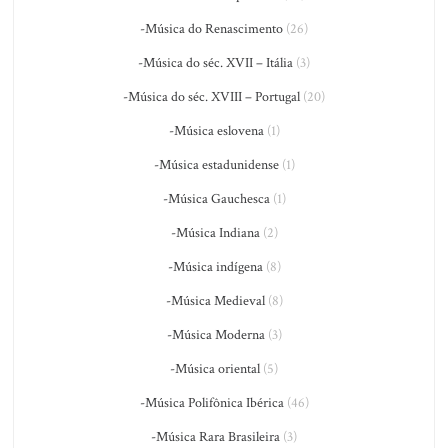
-Música do Renascimento
(26)
-Música do séc. XVII – Itália
(3)
-Música do séc. XVIII – Portugal
(20)
-Música eslovena
(1)
-Música estadunidense
(1)
-Música Gauchesca
(1)
-Música Indiana
(2)
-Música indígena
(8)
-Música Medieval
(8)
-Música Moderna
(3)
-Música oriental
(5)
-Música Polifônica Ibérica
(46)
-Música Rara Brasileira
(3)