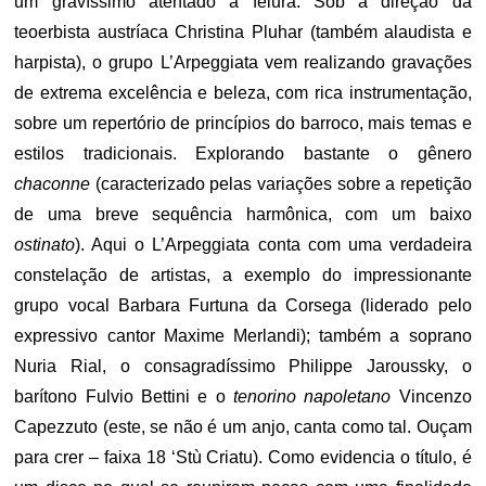
um gravíssimo atentado à feiura. Sob a direção da
teoerbista austríaca Christina Pluhar (também alaudista e
harpista), o grupo L’Arpeggiata vem realizando gravações
de extrema excelência e beleza, com rica instrumentação,
sobre um repertório de princípios do barroco, mais temas e
estilos tradicionais. Explorando bastante o gênero
chaconne
(caracterizado pelas variações sobre a repetição
de uma breve sequência harmônica, com um baixo
ostinato
). Aqui o L’Arpeggiata conta com uma verdadeira
constelação de artistas, a exemplo do impressionante
grupo vocal Barbara Furtuna da Corsega (liderado pelo
expressivo cantor Maxime Merlandi); também a soprano
Nuria Rial, o consagradíssimo Philippe Jaroussky, o
barítono Fulvio Bettini e o
tenorino napoletano
Vincenzo
Capezzuto (este, se não é um anjo, canta como tal. Ouçam
para crer – faixa 18 ‘Stù Criatu). Como evidencia o título, é