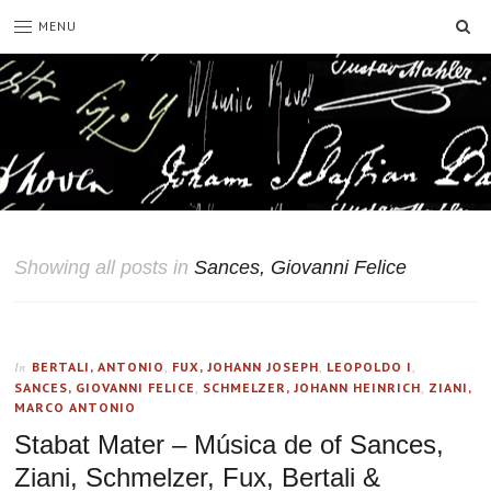
SE
MENU
Showing all posts in
Sances, Giovanni Felice
BERTALI, ANTONIO
,
FUX, JOHANN JOSEPH
,
LEOPOLDO I
,
In
SANCES, GIOVANNI FELICE
,
SCHMELZER, JOHANN HEINRICH
,
ZIANI,
MARCO ANTONIO
Stabat Mater – Música de of Sances,
Ziani, Schmelzer, Fux, Bertali &