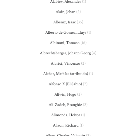
Alabiev, Alexander
(1)
Alain, Jehan
(2)
Albéniz, Isaac
(35)
Alberto de Gomez, Lluys
(1)
Albinoni, Tomaso
(16)
Albrechtsberger, Johann Georg
(4)
Albrici, Vincenzo
(2)
Aleñar, Mathías (atribuido)
(1)
Alfonso X (El Sabio)
(7)
Alfvén, Hugo
(2)
Ali-Zadeh, Franghiz
(2)
Alimonda, Heitor
(1)
Alison, Richard
(1)
Alkan, Charles-Valentin
(2)