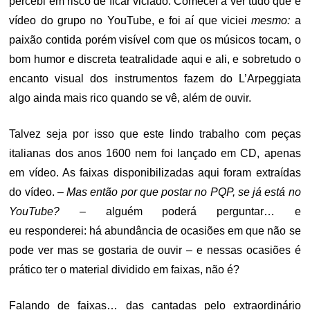
percebi em risco de ficar viciado. Comecei a ver tudo que é
vídeo do grupo no YouTube, e foi aí que viciei
mesmo:
a
paixão contida porém visível com que os músicos tocam, o
bom humor e discreta teatralidade aqui e ali, e sobretudo o
encanto visual dos instrumentos fazem do L’Arpeggiata
algo ainda mais rico quando se vê, além de ouvir.
Talvez seja por isso que este lindo trabalho com peças
italianas dos anos 1600 nem foi lançado em CD, apenas
em vídeo. As faixas disponibilizadas aqui foram extraídas
do vídeo. –
Mas então por que postar no PQP, se já está no
YouTube?
– alguém poderá perguntar… e
eu responderei: há abundância de ocasiões em que não se
pode ver mas se gostaria de ouvir – e nessas ocasiões é
prático ter o material dividido em faixas, não é?
Falando de faixas… das cantadas pelo extraordinário