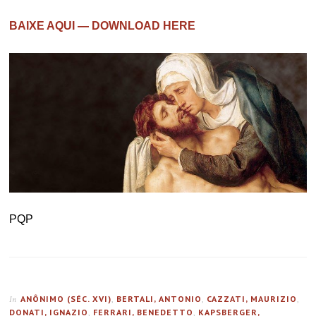
BAIXE AQUI — DOWNLOAD HERE
PQP
ANÔNIMO (SÉC. XVI)
,
BERTALI, ANTONIO
,
CAZZATI, MAURIZIO
,
In
DONATI, IGNAZIO
,
FERRARI, BENEDETTO
,
KAPSBERGER,