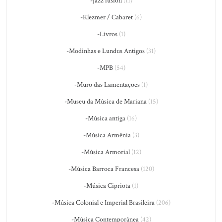
-jazz fusion
(11)
-Klezmer / Cabaret
(6)
-Livros
(1)
-Modinhas e Lundus Antigos
(31)
-MPB
(54)
-Muro das Lamentações
(1)
-Museu da Música de Mariana
(15)
-Música antiga
(16)
-Música Armênia
(3)
-Música Armorial
(12)
-Música Barroca Francesa
(120)
-Música Cipriota
(1)
-Música Colonial e Imperial Brasileira
(206)
-Música Contemporânea
(42)