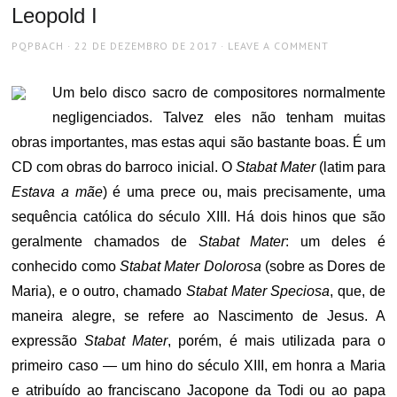
Leopold I
AUTHOR
POSTED
PQPBACH
22 DE DEZEMBRO DE 2017
LEAVE A COMMENT
ON
Um belo disco sacro de compositores normalmente
negligenciados. Talvez eles não tenham muitas
obras importantes, mas estas aqui são bastante boas. É um
CD com obras do barroco inicial. O
Stabat Mater
(latim para
Estava a mãe
) é uma prece ou, mais precisamente, uma
sequência católica do século XIII. Há dois hinos que são
geralmente chamados de
Stabat Mater
: um deles é
conhecido como
Stabat Mater Dolorosa
(sobre as Dores de
Maria), e o outro, chamado
Stabat Mater Speciosa
, que, de
maneira alegre, se refere ao Nascimento de Jesus. A
expressão
Stabat Mater
, porém, é mais utilizada para o
primeiro caso — um hino do século XIII, em honra a Maria
e atribuído ao franciscano Jacopone da Todi ou ao papa