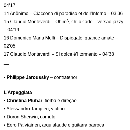
04’17
14 Anônimo – Ciaccona di paradiso et dell’Inferno – 03’36
15 Claudio Monteverdi – Ohimè, ch’io cado – versão jazzy
– 04’19
16 Domenico Maria Melli – Dispiegate, guance amate –
02’05
17 Claudio Monteverdi – Sì dolce è’l tormento – 04’38
__
•
Philippe Jaroussky
– contratenor
L’Arpeggiata
•
Christina Pluhar
, tiorba e direção
• Alessandro Tampieri, violino
• Doron Sherwin, corneto
• Eero Palviainen, arquialaúde e guitarra barroca