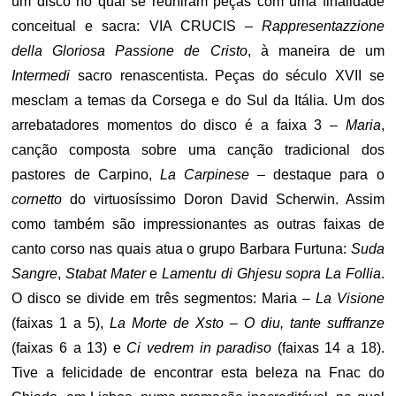
um disco no qual se reuniram peças com uma finalidade
conceitual e sacra: VIA CRUCIS –
Rappresentazzione
della Gloriosa Passione de Cristo
, à maneira de um
Intermedi
sacro renascentista. Peças do século XVII se
mesclam a temas da Corsega e do Sul da Itália. Um dos
arrebatadores momentos do disco é a faixa 3 –
Maria
,
canção composta sobre uma canção tradicional dos
pastores de Carpino,
La Carpinese
– destaque para o
cornetto
do virtuosíssimo Doron David Scherwin. Assim
como também são impressionantes as outras faixas de
canto corso nas quais atua o grupo Barbara Furtuna:
Suda
Sangre
,
Stabat Mater
e
Lamentu di Ghjesu
sopra La Follia
.
O disco se divide em três segmentos: Maria –
La Visione
(faixas 1 a 5),
La Morte de Xsto – O diu, tante suffranze
(faixas 6 a 13) e
Ci vedrem in paradiso
(faixas 14 a 18).
Tive a felicidade de encontrar esta beleza na Fnac do