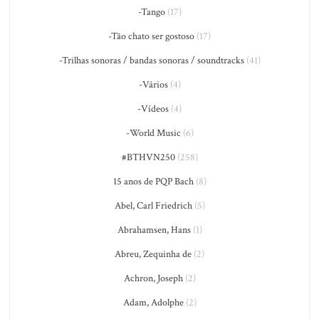
-Tango
(17)
-Tão chato ser gostoso
(17)
-Trilhas sonoras / bandas sonoras / soundtracks
(41)
-Vários
(4)
-Vídeos
(4)
-World Music
(6)
#BTHVN250
(258)
15 anos de PQP Bach
(8)
Abel, Carl Friedrich
(5)
Abrahamsen, Hans
(1)
Abreu, Zequinha de
(2)
Achron, Joseph
(2)
Adam, Adolphe
(2)