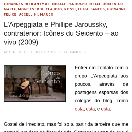
JOHANNES HIERONYMUS
,
MEALLI, PANDOLFO
,
MELLI, DOMENICO
MARIA
,
MONTEVERDI, CLAUDIO
,
ROSSI, LUIGI
,
SANCES, GIOVANNI
FELICE
,
UCCELLINI, MARCO
L’Arpeggiata e Phillipe Jaroussky,
contratenor: Icônes du Seicento – ao
vivo (2009)
AUTHOR
POSTED
ADMIN
9 DE JULHO DE 2016
10 COMMENTS
ON
Entrei em contato com o
grupo L’Arpeggiata aos
poucos, através de
postagens esparsas dos
colegas do blog, como
esta
,
esta
, e
esta
.
Gostei de imediato, mas foi só a partir da terceira que me