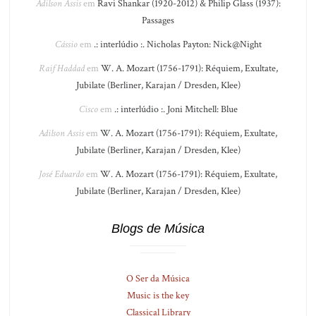
Adilson Assis
em
Ravi Shankar (1920-2012) & Philip Glass (1937):
Passages
Cássio
em
.: interlúdio :. Nicholas Payton: Nick@Night
Raif Haddad
em
W. A. Mozart (1756-1791): Réquiem, Exultate,
Jubilate (Berliner, Karajan / Dresden, Klee)
Cisco
em
.: interlúdio :. Joni Mitchell: Blue
Adilson Assis
em
W. A. Mozart (1756-1791): Réquiem, Exultate,
Jubilate (Berliner, Karajan / Dresden, Klee)
José Eduardo
em
W. A. Mozart (1756-1791): Réquiem, Exultate,
Jubilate (Berliner, Karajan / Dresden, Klee)
Blogs de Música
O Ser da Música
Music is the key
Classical Library