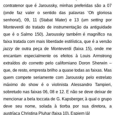
contratenor que é Jaroussky, minhas preferidas são a 07
(onde faz valer o sentido das palavras ‘Oh gloriosa
senhora!), 09, 11 (Stabat Mater) e 13 (um
setting
por
Monteverdi do tratado de instrumentação da antiguidade
que é o Salmo 150). Jaroussky também é magnífico na
faixa tratada com mais liberdade estilística, que é a versão
jazzy
de outra peça de Monteverdi (faixa 15), onde me
encantam especialmente os efeitos à Louis Armstrong
extraídos
do cornetto
pelo californiano Doron Sherwin –
que, de resto, empresta brilho a quase todas as faixas. Mas
quem compete seriamente com Jaroussky pelo estrelato
máximo do show é o violinista Alessandro Tampieri,
sobretudo nas faixas 06, 08 e 12. E não se deve deixar de
mencionar a bela toccata de G. Kapsberger, à qual o grupo
deve seu nome, solada à tiorba por sua diretora, a
austríaca Christina Pluhar (faixa 10). Espiem lá!